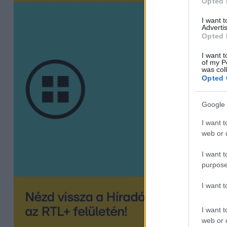
Opted 
I want 
Advertis
Opted 
I want t
of my P
was col
Opted 
Google 
I want t
web or d
I want t
purpose
I want 
I want t
web or d