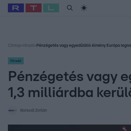
#
Babits Marcella
#
Szellő István
#
Most Wanted
#
Gallusz Ni
Címlap
›
Híradó
›
Pénzégetés vagy egyedülálló élmény Európa legnagy
Híradó
Pénzégetés vagy e
1,3 milliárdba kerül
Borsodi Zoltán