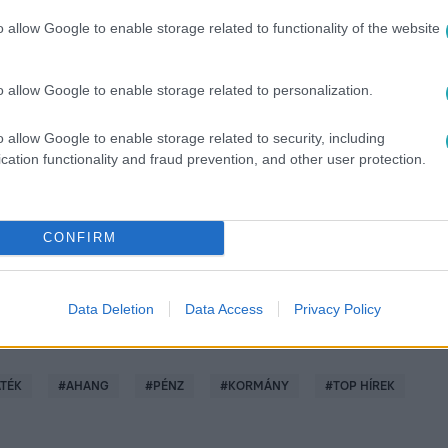
o allow Google to enable storage related to functionality of the website
o allow Google to enable storage related to personalization.
között legyen a Google-találatokban!
o allow Google to enable storage related to security, including
cation functionality and fraud prevention, and other user protection.
CONFIRM
Data Deletion
Data Access
Privacy Policy
ÁTÉK
#
AHANG
#
PÉNZ
#
KORMÁNY
#
TOP HÍREK