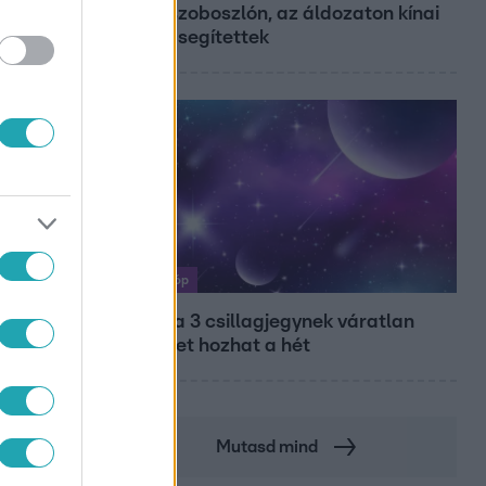
Hajdúszoboszlón, az áldozaton kínai
lányok segítettek
Horoszkóp
Ennek a 3 csillagjegynek váratlan
sikereket hozhat a hét
Mutasd mind