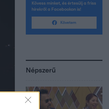
Kövess minket, és értesülj a friss
hírekről a Facebookon is!
Követem
Népszerű