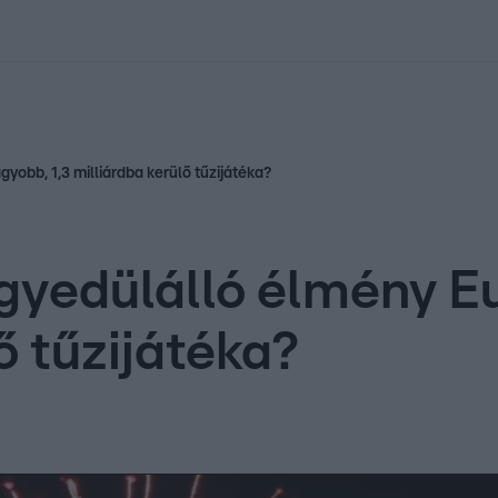
kolett
#
Időjárás
#
RTL műsor
#
Víz
#
Magyar Péter
#
Csillagjeg
obb, 1,3 milliárdba kerülő tűzijátéka?
gyedülálló élmény E
ő tűzijátéka?