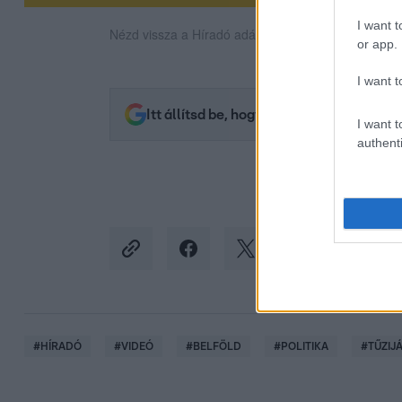
I want t
Nézd vissza a Híradó adásait az RTL+ felületén!
or app.
I want t
Itt állítsd be, hogy az RTL.hu az elsők 
I want t
authenti
#
HÍRADÓ
#
VIDEÓ
#
BELFÖLD
#
POLITIKA
#
TŰZIJ