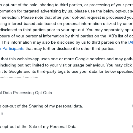
to opt-out of the sale, sharing to third parties, or processing of your per
formation for targeted advertising by us, please use the below opt-out s
r selection. Please note that after your opt-out request is processed y
eing interest-based ads based on personal information utilized by us or
disclosed to third parties prior to your opt-out. You may separately opt-
Link másolása
losure of your personal information by third parties on the IAB’s list of
. This information may also be disclosed by us to third parties on the
IA
Participants
that may further disclose it to other third parties.
 that this website/app uses one or more Google services and may gath
 de kérjük, hogy a forráspont elérése után
including but not limited to your visit or usage behaviour. You may click 
 to Google and its third-party tags to use your data for below specifi
ogy gondolkozik az AHang nevű civil
ogle consent section.
usok a tűzijátékra költött 1,3 milliárd
l Data Processing Opt Outs
o opt-out of the Sharing of my personal data.
In
o opt-out of the Sale of my Personal Data.