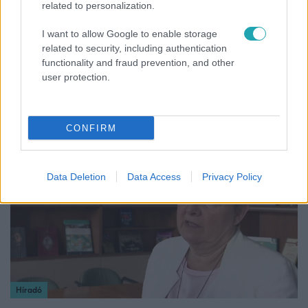
related to personalization.
I want to allow Google to enable storage
related to security, including authentication
Bulvár
functionality and fraud prevention, and other
user protection.
"Nem beszélek már vele évek óta" - Édesapja
kitagadta Nagy Zsoltot
CONFIRM
3:14
Data Deletion
Data Access
Privacy Policy
Híradó