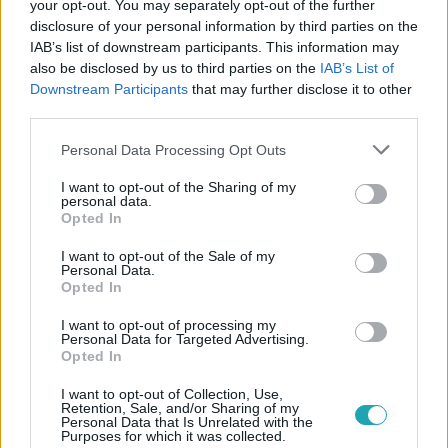
your opt-out. You may separately opt-out of the further
disclosure of your personal information by third parties on the
IAB’s list of downstream participants. This information may
also be disclosed by us to third parties on the
IAB’s List of
Downstream Participants
that may further disclose it to other
#
BULVÁR
#
ÉRETTSÉGI 2025
#
RTL
#
SZTÁROK
third parties.
#
MAJKA
#
GYŐZIKE
#
HUJBER FERENC
Please note that this website/app uses one or more Google
Personal Data Processing Opt Outs
services and may gather and store information including but
#
GÖRÖG ZITA
#
MAGDI ANYUS
not limited to your visit or usage behaviour. You may click to
I want to opt-out of the Sharing of my
personal data.
grant or deny consent to Google and its third-party tags to
Opted In
use your data for below specified purposes in below Google
consent section.
I want to opt-out of the Sale of my
Personal Data.
Opted In
I want to opt-out of processing my
Personal Data for Targeted Advertising.
Népszerű
Opted In
I want to opt-out of Collection, Use,
Retention, Sale, and/or Sharing of my
Personal Data that Is Unrelated with the
Purposes for which it was collected.
7:51