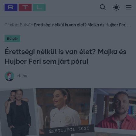
Legfrissebb
RTL Híradó
Fókusz
Sztárhírek
Randi
Celeb vagyok, me
#
Babits Marcella
#
Szellő István
#
Most Wanted
#
Gallusz Niko
Címlap
›
Bulvár
›
Érettségi nélkül is van élet? Majka és Hujber Feri sem járt pórul
Bulvár
Érettségi nélkül is van élet? Majka és
Hujber Feri sem járt pórul
rtl.hu