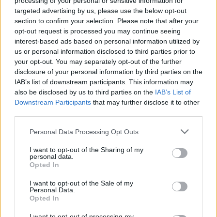
processing of your personal or sensitive information for
targeted advertising by us, please use the below opt-out
Kövess minket, és értesülj a friss hírekről a
section to confirm your selection. Please note that after your
opt-out request is processed you may continue seeing
Facebookon is!
interest-based ads based on personal information utilized by
us or personal information disclosed to third parties prior to
Követem
your opt-out. You may separately opt-out of the further
disclosure of your personal information by third parties on the
IAB’s list of downstream participants. This information may
also be disclosed by us to third parties on the
IAB’s List of
Downstream Participants
that may further disclose it to other
third parties.
#
BARÁTOK KÖZT
#
MUNKA
#
KARRIER
Please note that this website/app uses one or more Google
Personal Data Processing Opt Outs
services and may gather and store information including but
#
KARAKTER
#
KAPCSOLAT
#
ÜNNEPEK
not limited to your visit or usage behaviour. You may click to
I want to opt-out of the Sharing of my
personal data.
#
ÚJÉVI FOGADALMAK
#
VIDA RUDI
#
KŐHALMI NATASA
grant or deny consent to Google and its third-party tags to
Opted In
use your data for below specified purposes in below Google
#
CSÓRICS BALÁZS
#
MEZEI LÉDA RÉKA
#
SOROZAT
consent section.
I want to opt-out of the Sale of my
Personal Data.
#
RTL KLUB
#
RTL
Opted In
I want to opt-out of processing my