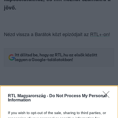
jövő.
Nézd vissza a Barátok közt epizódjait az
RTL+-on
!
Itt állítsd be, hogy az RTL.hu az elsők között
legyen a Google-találatokban!
RTL Magyarország -
Do Not Process My Personal
Information
If you wish to opt-out of the sale, sharing to third parties, or