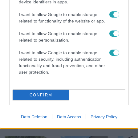
Újra megbízást kapott egy parkfenntartó cég a II.
device identifiers in apps.
kerületben, amelynek korábbi érdekeltsége
érintett lehet a korrupciós ügyben
I want to allow Google to enable storage
related to functionality of the website or app.
I want to allow Google to enable storage
related to personalization.
I want to allow Google to enable storage
related to security, including authentication
functionality and fraud prevention, and other
user protection.
CONFIRM
Belföld
Generációk együtt éneklik Bródy János legendás
Data Deletion
Data Access
Privacy Policy
slágerét – elkészült az új klip