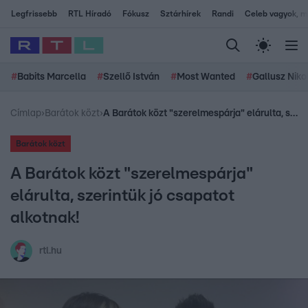
Legfrissebb
RTL Híradó
Fókusz
Sztárhírek
Randi
Celeb vagyok, me
#
Babits Marcella
#
Szellő István
#
Most Wanted
#
Gallusz Niko
Címlap
›
Barátok közt
›
A Barátok közt "szerelmespárja" elárulta, szerintük jó csapatot alkotnak!
Barátok közt
A Barátok közt "szerelmespárja"
elárulta, szerintük jó csapatot
alkotnak!
rtl.hu