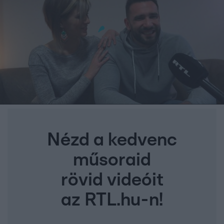
Nézd a kedvenc
műsoraid
rövid videóit
az RTL.hu-n!