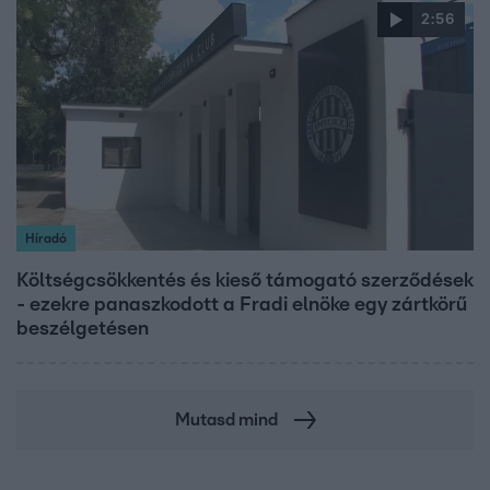
2:56
Híradó
Költségcsökkentés és kieső támogató szerződések
- ezekre panaszkodott a Fradi elnöke egy zártkörű
beszélgetésen
Mutasd mind