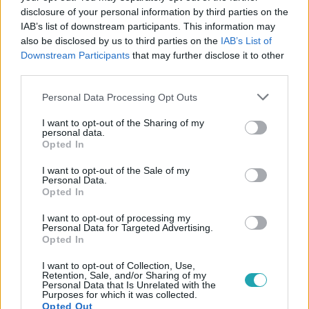
disclosure of your personal information by third parties on the
IAB’s list of downstream participants. This information may
#
A KONYHAFŐNÖK
#
KONYHAFŐNÖK
also be disclosed by us to third parties on the
IAB’s List of
#
GASZTRONÓMIA
#
FÖRDŐS ZÉ
#
SÁRKÖZI ÁKOS
Downstream Participants
that may further disclose it to other
third parties.
#
WOSSALA ROZINA
#
WIRGHA MÁRK
#
JILLY KRISZTI
Please note that this website/app uses one or more Google
#
HAJDÚ ROLAND
#
KÉK CSAPAT
#
FINÁLÉ
Personal Data Processing Opt Outs
services and may gather and store information including but
#
DÖNTŐ
#
MENÜSOR
#
LÁNG
not limited to your visit or usage behaviour. You may click to
I want to opt-out of the Sharing of my
personal data.
grant or deny consent to Google and its third-party tags to
Opted In
use your data for below specified purposes in below Google
consent section.
I want to opt-out of the Sale of my
Personal Data.
Opted In
I want to opt-out of processing my
Personal Data for Targeted Advertising.
Népszerű
Opted In
I want to opt-out of Collection, Use,
Retention, Sale, and/or Sharing of my
Personal Data that Is Unrelated with the
Purposes for which it was collected.
Opted Out