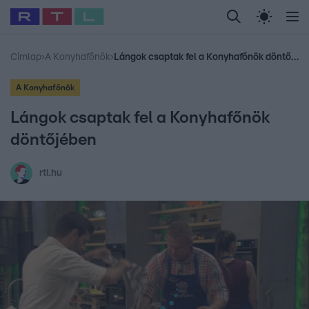
Legfrissebb
RTL Híradó
Fókusz
Sztárhírek
Randi
Celeb vagyok, me
#
Babits Marcella
#
Szellő István
#
Most Wanted
#
Gallusz Niko
Címlap
›
A Konyhafőnök
›
Lángok csaptak fel a Konyhafőnök döntőjében
A Konyhafőnök
Lángok csaptak fel a Konyhafőnök
döntőjében
rtl.hu