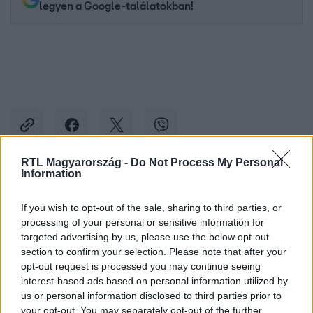
legyen a Google-találatokban!
RTL Magyarország -
Do Not Process My Personal
Information
Kövess minket, és értesülj a friss hírekről a
Facebookon is!
If you wish to opt-out of the sale, sharing to third parties, or
processing of your personal or sensitive information for
targeted advertising by us, please use the below opt-out
Követem
section to confirm your selection. Please note that after your
opt-out request is processed you may continue seeing
interest-based ads based on personal information utilized by
us or personal information disclosed to third parties prior to
your opt-out. You may separately opt-out of the further