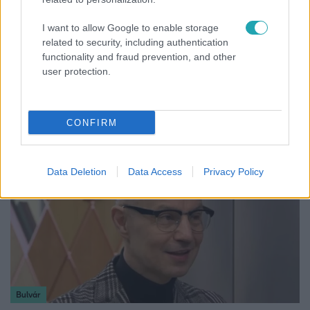
I want to allow Google to enable storage
related to security, including authentication
functionality and fraud prevention, and other
Bulvár
user protection.
„Téged. Engem. Minket.” – Emilio és Tina szerelmes
vallomása sokakat megérinthet
CONFIRM
Data Deletion
Data Access
Privacy Policy
Bulvár