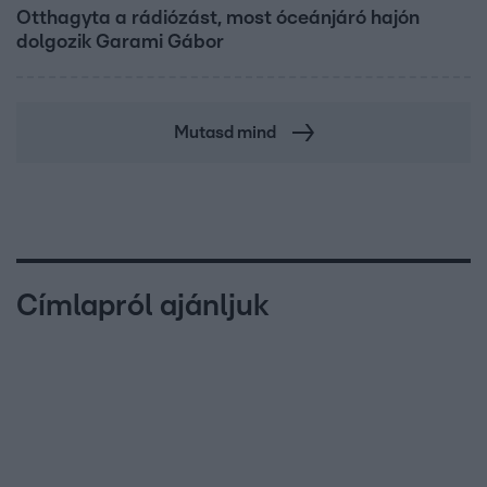
Otthagyta a rádiózást, most óceánjáró hajón
dolgozik Garami Gábor
Mutasd mind
Címlapról ajánljuk