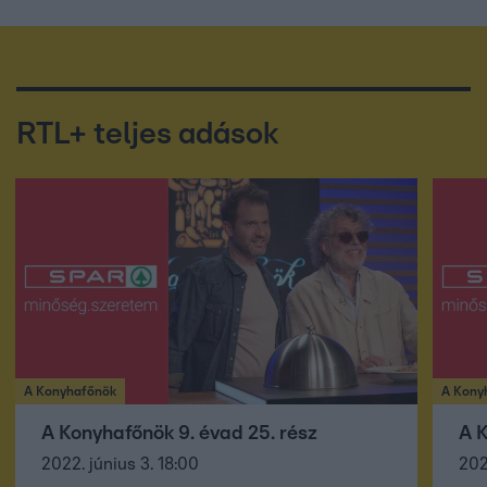
RTL+ teljes adások
A Konyhafőnök
A Kony
A Konyhafőnök 9. évad 25. rész
A K
2022. június 3. 18:00
202