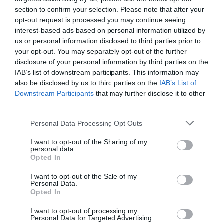
section to confirm your selection. Please note that after your
opt-out request is processed you may continue seeing
Érdekességek
interest-based ads based on personal information utilized by
us or personal information disclosed to third parties prior to
your opt-out. You may separately opt-out of the further
disclosure of your personal information by third parties on the
Fördős Zé a vendéglátás világában nőtt fel,
IAB’s list of downstream participants. This information may
édesapja és nagymamája éttermében.
also be disclosed by us to third parties on the
IAB’s List of
Downstream Participants
that may further disclose it to other
A gasztronómia iránti szenvedélye már fiatalon
third parties.
megmutatkozott, első receptkönyvét 8 évesen
Please note that this website/app uses one or more Google
írta.
Personal Data Processing Opt Outs
services and may gather and store information including but
Több szakácskönyvet is kiadott, amelyekben a
not limited to your visit or usage behaviour. You may click to
I want to opt-out of the Sharing of my
personal data.
grant or deny consent to Google and its third-party tags to
magyar konyha modern megközelítését mutatja
Opted In
use your data for below specified purposes in below Google
be.
consent section.
I want to opt-out of the Sale of my
Personal Data.
Szenvedélyesen támogatja a jótékonysági
Opted In
kezdeményezéseket, és az UNICEF
I want to opt-out of processing my
Magyarország Bajnokaként is tevékenykedik.
Personal Data for Targeted Advertising.