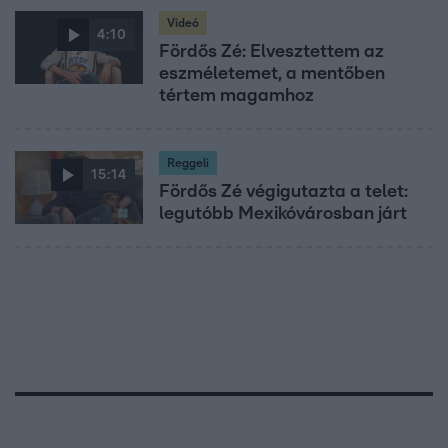
Videó
4:10
Fördős Zé: Elvesztettem az
eszméletemet, a mentőben
tértem magamhoz
Reggeli
15:14
Fördős Zé végigutazta a telet:
legutóbb Mexikóvárosban járt