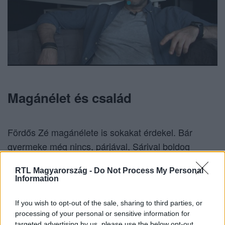
Magánélet és család
Fördős Zé magánélete is sokakat érdekel. Bár
gyermeke még nincs, párjával, Sárival boldog
kapcsolatban élnek. Zé számára fontos a család, és
RTL Magyarország -
Do Not Process My Personal
gyakran oszt meg pillanatokat közös utazásaikról és
Information
kalandjaikról. A pár tervezi a családalapítást, de Zé
jelenleg a szabadságot és a felfedezést helyezi
If you wish to opt-out of the sale, sharing to third parties, or
processing of your personal or sensitive information for
előtérbe.
targeted advertising by us, please use the below opt-out