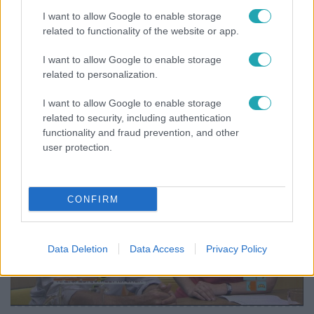
I want to allow Google to enable storage
- zsűri, műsorvezető
A Konyhafőnök
related to functionality of the website or app.
- zsűri, műsorvezető
A Konyhafőnök VIP
I want to allow Google to enable storage
related to personalization.
- zsűri, műsorvezető
A Konyhafőnök Junior
I want to allow Google to enable storage
related to security, including authentication
functionality and fraud prevention, and other
user protection.
CONFIRM
Data Deletion
Data Access
Privacy Policy