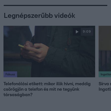
Legnépszerűbb videók
9:09
Fókusz
Ingatl
Telefonálási etikett: mikor illik hívni, meddig
Sírva 
csörögjön a telefon és mit ne tegyünk
Ingat
társaságban?