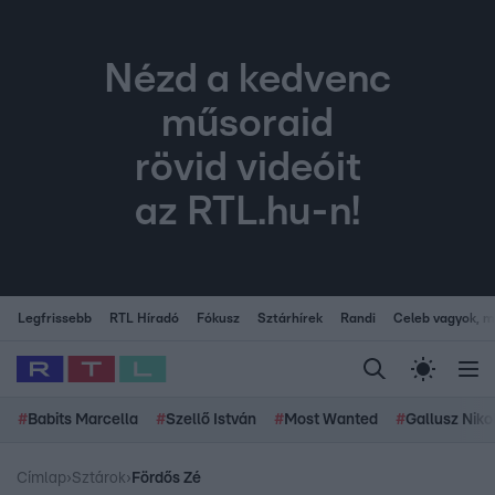
Nézd a kedvenc
műsoraid
rövid videóit
az RTL.hu-n!
Legfrissebb
RTL Híradó
Fókusz
Sztárhírek
Randi
Celeb vagyok, me
#
Babits Marcella
#
Szellő István
#
Most Wanted
#
Gallusz Niko
Címlap
›
Sztárok
›
Fördős Zé