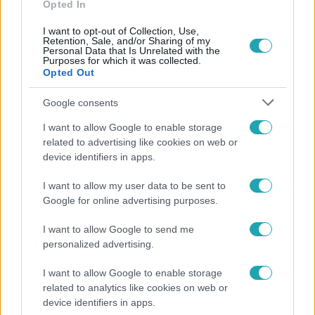
Opted In
I want to opt-out of Collection, Use,
Retention, Sale, and/or Sharing of my
Fördős Zé receptek
Personal Data that Is Unrelated with the
Purposes for which it was collected.
Opted Out
Krémes
Google consents
Hamburger
I want to allow Google to enable storage
related to advertising like cookies on web or
Frankfurti leves
device identifiers in apps.
Chili con carne
I want to allow my user data to be sent to
Tatár beefsteak
Google for online advertising purposes.
Tejszínes-csirkés tészta
I want to allow Google to send me
personalized advertising.
I want to allow Google to enable storage
Műsorai
related to analytics like cookies on web or
device identifiers in apps.