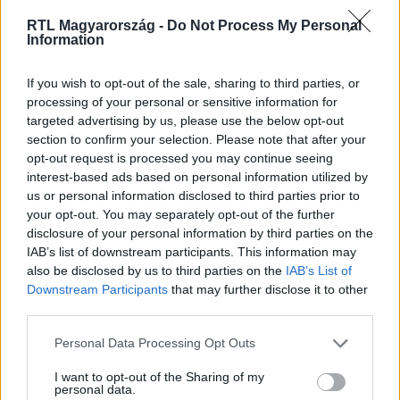
RTL Magyarország -
Do Not Process My Personal
Itt állítsd be, hogy az RTL.hu az elsők között
Information
legyen a Google-találatokban!
If you wish to opt-out of the sale, sharing to third parties, or
processing of your personal or sensitive information for
targeted advertising by us, please use the below opt-out
section to confirm your selection. Please note that after your
opt-out request is processed you may continue seeing
interest-based ads based on personal information utilized by
us or personal information disclosed to third parties prior to
your opt-out. You may separately opt-out of the further
disclosure of your personal information by third parties on the
IAB’s list of downstream participants. This information may
also be disclosed by us to third parties on the
IAB’s List of
Kövess minket, és értesülj a friss hírekről a
Downstream Participants
that may further disclose it to other
third parties.
Facebookon is!
Please note that this website/app uses one or more Google
Personal Data Processing Opt Outs
services and may gather and store information including but
Követem
not limited to your visit or usage behaviour. You may click to
I want to opt-out of the Sharing of my
personal data.
grant or deny consent to Google and its third-party tags to