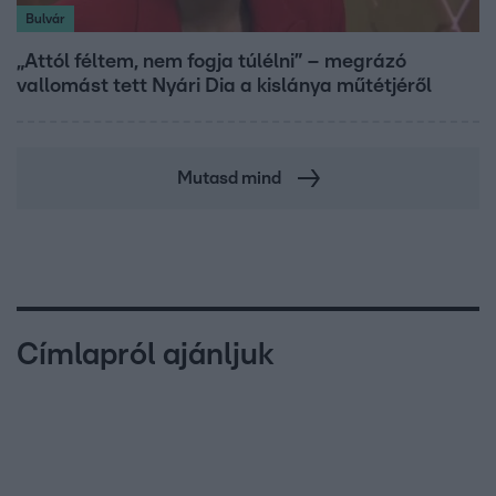
Bulvár
„Attól féltem, nem fogja túlélni” – megrázó
vallomást tett Nyári Dia a kislánya műtétjéről
Mutasd mind
Címlapról ajánljuk