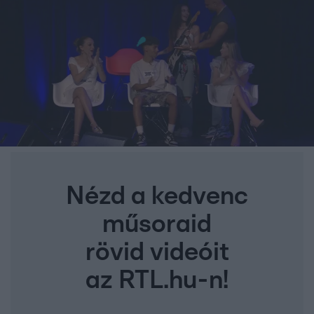
Nézd a kedvenc
műsoraid
rövid videóit
az RTL.hu-n!