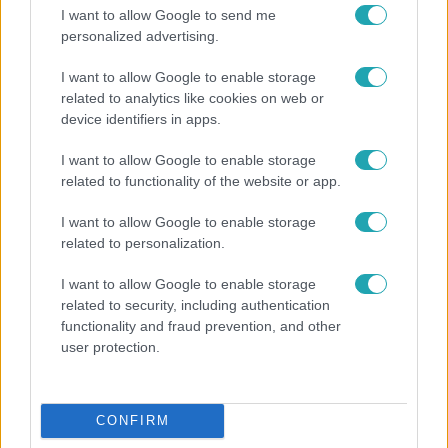
17:24
I want to allow Google to send me
personalized advertising.
I want to allow Google to enable storage
related to analytics like cookies on web or
device identifiers in apps.
I want to allow Google to enable storage
related to functionality of the website or app.
Reggeli
I want to allow Google to enable storage
related to personalization.
„Ha olyan ember keresne meg, akkor sem
vállalnám!” – Détár Enikő megszólalt a politikai
I want to allow Google to enable storage
megkeresésekkel kapcsolatban
related to security, including authentication
functionality and fraud prevention, and other
user protection.
CONFIRM