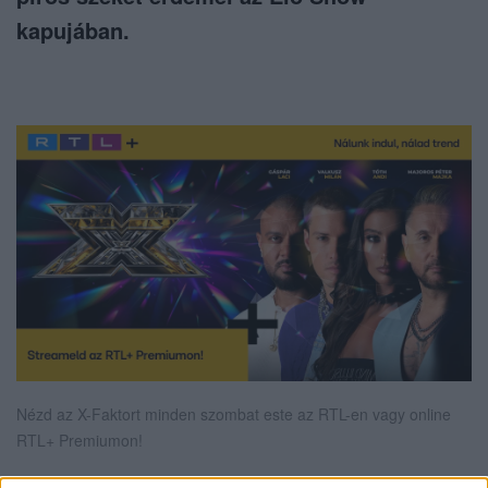
kapujában.
Nézd az X-Faktort minden szombat este az RTL-en vagy online
RTL+ Premiumon!