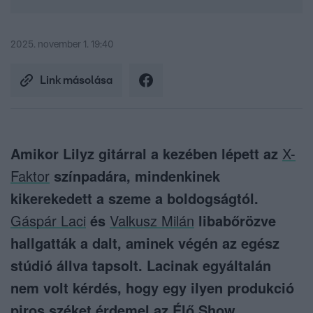
2025. november 1. 19:40
Link másolása
Amikor Lilyz gitárral a kezében lépett az
X-
Faktor
színpadára, mindenkinek
kikerekedett a szeme a boldogságtól.
Gáspár Laci
és
Valkusz Milán
libabőrözve
hallgatták a dalt, aminek végén az egész
stúdió állva tapsolt. Lacinak egyáltalán
nem volt kérdés, hogy egy ilyen produkció
piros széket érdemel az Élő Show