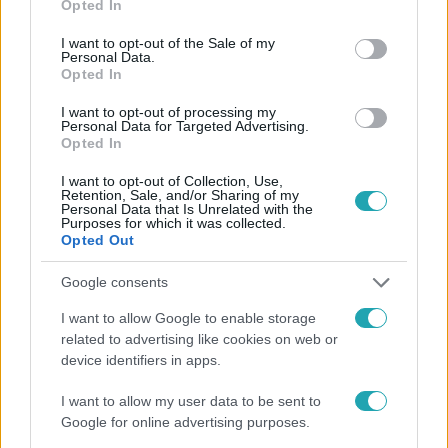
Opted In
use your data for below specified purposes in below Google
consent section.
I want to opt-out of the Sale of my
Personal Data.
Opted In
#
X-FAKTOR
#
GÁSPÁR LACI
#
X-FAKTOR 2025
I want to opt-out of processing my
#
ADÁSRÉSZLETEK
#
MAJKA
#
LILYZ
#
TÓTH ANDI
Personal Data for Targeted Advertising.
Opted In
#
SÁRKÖZY LILI
#
TOVÁBBJUTÁS
#
VALKUSZ MILÁN
I want to opt-out of Collection, Use,
#
ÉLŐ SHOW
#
SZÉKES FELADAT
Retention, Sale, and/or Sharing of my
Personal Data that Is Unrelated with the
Purposes for which it was collected.
Opted Out
Google consents
I want to allow Google to enable storage
related to advertising like cookies on web or
device identifiers in apps.
Népszerű
I want to allow my user data to be sent to
Google for online advertising purposes.