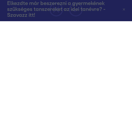
Elkezdte már beszerezni a gyermekének
szükséges tanszereket az idei tanévre? -
Szavazz itt!
Rólunk
Teljes adások az RTL+-on
Műsorújság