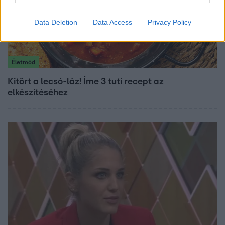
Data Deletion
Data Access
Privacy Policy
Életmód
Kitört a lecsó-láz! Íme 3 tuti recept az
elkészítéséhez