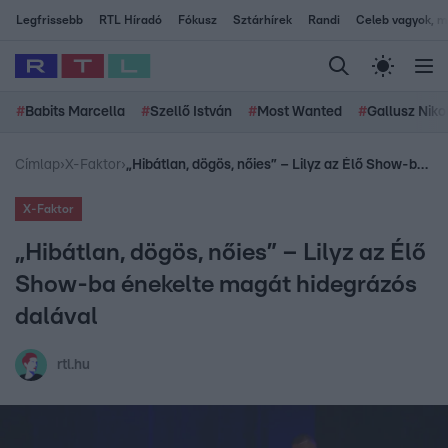
Legfrissebb
RTL Híradó
Fókusz
Sztárhírek
Randi
Celeb vagyok, me
#
Babits Marcella
#
Szellő István
#
Most Wanted
#
Gallusz Niko
Címlap
›
X-Faktor
›
„Hibátlan, dögös, nőies” – Lilyz az Élő Show-ba énekelte magát hidegrázós dalával
X-Faktor
„Hibátlan, dögös, nőies” – Lilyz az Élő
Show-ba énekelte magát hidegrázós
dalával
rtl.hu