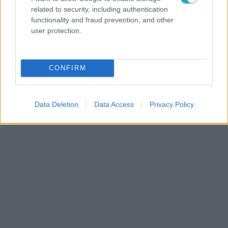
related to security, including authentication
functionality and fraud prevention, and other
user protection.
Fókusz
X-Fakt
CONFIRM
Könnyek között ért véget minden idők
Exklu
leghosszabb X-Faktor Élő show-ja
Nem s
megé
Data Deletion
Data Access
Privacy Policy