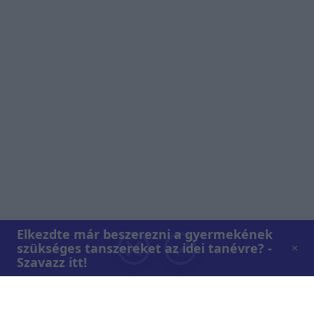
Elkezdte már beszerezni a gyermekének
szükséges tanszereket az idei tanévre? -
Szavazz itt!