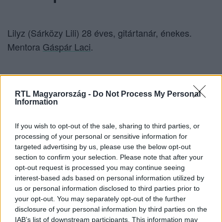
Lilyz (Sárközy Lili) 28 éves, gitártanár, énekes.
Mentora
Gáspár Laci
.
Azért jelentkezett az X-Faktorba, hogy kilépjen a
komfortzónájából, és megmutassa, mire képes.
RTL Magyarország -
Do Not Process My Personal
Information
Szeretné megélni az álmát, és megtudni, meddig
jut. Zenész családból származik, ezért a zene
If you wish to opt-out of the sale, sharing to third parties, or
mindig természetes része volt az életének. Eddig
processing of your personal or sensitive information for
főleg éttermekben és különböző eseményeken
targeted advertising by us, please use the below opt-out
section to confirm your selection. Please note that after your
énekelt. Nagyon érzelmekből cselekvő embernek
opt-out request is processed you may continue seeing
tartja magát: amit csinál, azt mindig őszintén, teljes
interest-based ads based on personal information utilized by
szívéből teszi, ez a zenével is így van. Legszebb
us or personal information disclosed to third parties prior to
your opt-out. You may separately opt-out of the further
élménye kisfia születése volt, ami örökre
disclosure of your personal information by third parties on the
megváltoztatta az életét.
IAB’s list of downstream participants. This information may