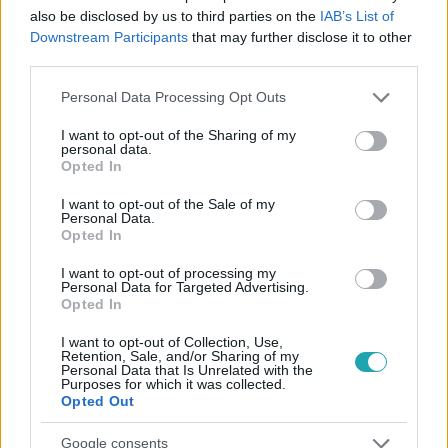
also be disclosed by us to third parties on the
IAB’s List of
Downstream Participants
that may further disclose it to other
Azért örül, hogy Gáspár Laci a mentora, mert
third parties.
nagyon inspiráló személyiségnek tartja. Nagyon
Please note that this website/app uses one or more Google
Personal Data Processing Opt Outs
élvezi a gitározást, mint közös pontot a zenében.
services and may gather and store information including but
Úgy érzi, rengeteget tud tanulni tőle, és tud neki
not limited to your visit or usage behaviour. You may click to
I want to opt-out of the Sharing of my
personal data.
grant or deny consent to Google and its third-party tags to
segíteni abban, hogy minél többet fejlődjön, és
Opted In
use your data for below specified purposes in below Google
megtalálja a saját stílusát.
consent section.
I want to opt-out of the Sale of my
Personal Data.
Opted In
I want to opt-out of processing my
Personal Data for Targeted Advertising.
4:42
X-Faktor
Opted In
„Hibátlan, dögös, nőies” – Lilyz az Élő Show-ba
I want to opt-out of Collection, Use,
énekelte magát hidegrázós dalával
Retention, Sale, and/or Sharing of my
Personal Data that Is Unrelated with the
Purposes for which it was collected.
Opted Out
Google consents