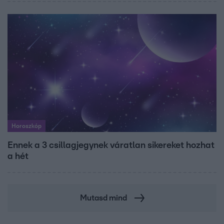
Horoszkóp
Ennek a 3 csillagjegynek váratlan sikereket hozhat
a hét
Mutasd mind