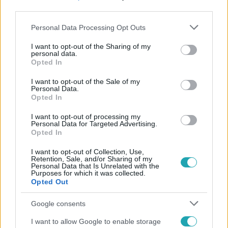
third parties.
Please note that this website/app uses one or more Google
Personal Data Processing Opt Outs
services and may gather and store information including but
not limited to your visit or usage behaviour. You may click to
I want to opt-out of the Sharing of my
Kövess minket, és értesülj a friss hírekről a
personal data.
grant or deny consent to Google and its third-party tags to
Facebookon is!
Opted In
use your data for below specified purposes in below Google
consent section.
I want to opt-out of the Sale of my
Personal Data.
Követem
Opted In
I want to opt-out of processing my
Personal Data for Targeted Advertising.
Opted In
I want to opt-out of Collection, Use,
Retention, Sale, and/or Sharing of my
#
REGGELI
#
RTL
#
ADÁSRÉSZLETEK
#
VIDEÓ
Personal Data that Is Unrelated with the
Purposes for which it was collected.
#
MUNKAERŐPIAC
#
MAGYARORSZÁG
Opted Out
#
KÜLFÖLDI MUNKAVÁLLALÓK
#
ÖRMÉNYORSZÁG
Google consents
#
FOGLALKOZTATÁS
#
GRÚZIA
#
KORMÁNY
I want to allow Google to enable storage
#
BÉRSZÍNVONAL
#
FÜLÖP-SZIGETEK