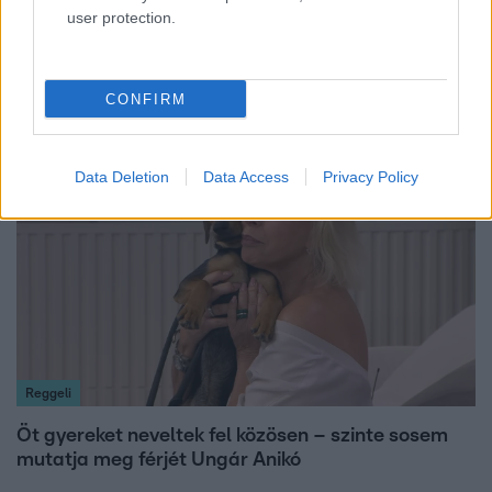
user protection.
Bulvár
Otthagyta a rádiózást, most óceánjáró hajón
dolgozik Garami Gábor
CONFIRM
13:37
Data Deletion
Data Access
Privacy Policy
Reggeli
Öt gyereket neveltek fel közösen – szinte sosem
mutatja meg férjét Ungár Anikó