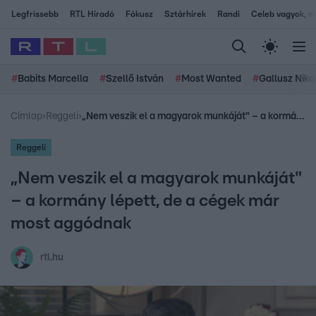
Legfrissebb
RTL Híradó
Fókusz
Sztárhírek
Randi
Celeb vagyok, me
#
Babits Marcella
#
Szellő István
#
Most Wanted
#
Gallusz Niko
Címlap
›
Reggeli
›
„Nem veszik el a magyarok munkáját" – a kormány lépett, de a cégek már most aggódnak
Reggeli
„Nem veszik el a magyarok munkáját"
– a kormány lépett, de a cégek már
most aggódnak
rtl.hu