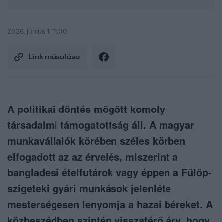
2026. június 1. 11:00
Link másolása
A politikai döntés mögött komoly
társadalmi támogatottság áll. A magyar
munkavállalók körében széles körben
elfogadott az az érvelés, miszerint a
bangladesi ételfutárok vagy éppen a Fülöp-
szigeteki gyári munkások jelenléte
mesterségesen lenyomja a hazai béreket. A
közbeszédben szintén visszatérő érv, hogy