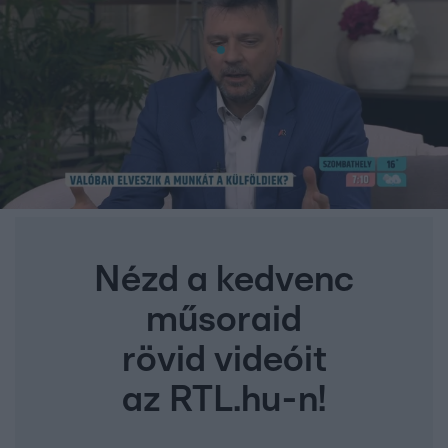
Nézd a kedvenc
műsoraid
rövid videóit
az RTL.hu-n!