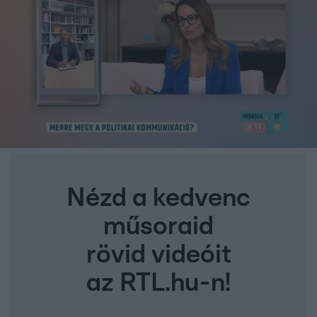
Nézd a kedvenc
műsoraid
rövid videóit
az RTL.hu-n!