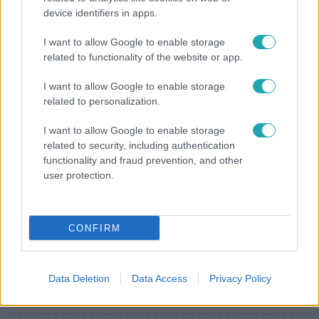
device identifiers in apps.
Hosszú Katinka a dokumentumfilmjében Shane
Tusupról: A medencében minden működött
I want to allow Google to enable storage
related to functionality of the website or app.
I want to allow Google to enable storage
3:14
related to personalization.
I want to allow Google to enable storage
related to security, including authentication
functionality and fraud prevention, and other
user protection.
CONFIRM
Híradó
Lannert Judit az RTL-nek: Maradnak a
tankerületek és a Klebelsberg Központ, de
Data Deletion
Data Access
Privacy Policy
átalakítják őket