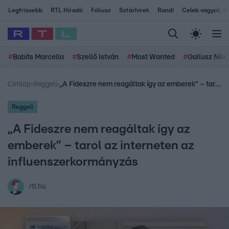
Legfrissebb
RTL Híradó
Fókusz
Sztárhírek
Randi
Celeb vagyok, me
#
Babits Marcella
#
Szellő István
#
Most Wanted
#
Gallusz Niko
Címlap
›
Reggeli
›
„A Fideszre nem reagáltak így az emberek” – tarol az interneten az influenszerkormányzás
Reggeli
„A Fideszre nem reagáltak így az
emberek” – tarol az interneten az
influenszerkormányzás
rtl.hu