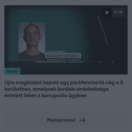
3:19
Híradó
Újra megbízást kapott egy parkfenntartó cég a II.
kerületben, amelynek korábbi érdekeltsége
érintett lehet a korrupciós ügyben
Mutasd mind