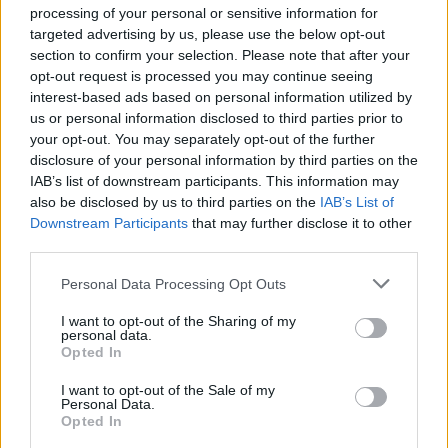
processing of your personal or sensitive information for
targeted advertising by us, please use the below opt-out
section to confirm your selection. Please note that after your
Kövess minket, és értesülj a friss hírekről a
opt-out request is processed you may continue seeing
Facebookon is!
interest-based ads based on personal information utilized by
us or personal information disclosed to third parties prior to
your opt-out. You may separately opt-out of the further
Követem
disclosure of your personal information by third parties on the
IAB’s list of downstream participants. This information may
also be disclosed by us to third parties on the
IAB’s List of
Downstream Participants
that may further disclose it to other
third parties.
Please note that this website/app uses one or more Google
#
REGGELI
#
RTL
#
ADÁSRÉSZLETEK
#
VIDEÓ
Personal Data Processing Opt Outs
services and may gather and store information including but
#
POLITIKA
#
KÖZÖSSÉGI MÉDIA
#
KOMMUNIKÁCIÓ
not limited to your visit or usage behaviour. You may click to
I want to opt-out of the Sharing of my
personal data.
grant or deny consent to Google and its third-party tags to
#
MAGYAR PÉTER
#
VÁLASZTÓK
#
FORGÁCS MARIANN
Opted In
use your data for below specified purposes in below Google
#
SOCIAL MEDIA
#
INFLUENSZERKORMÁNYZÁS
consent section.
I want to opt-out of the Sale of my
Personal Data.
#
TISZA-KORMÁNY
#
AI TANÁCSADÁS
Opted In