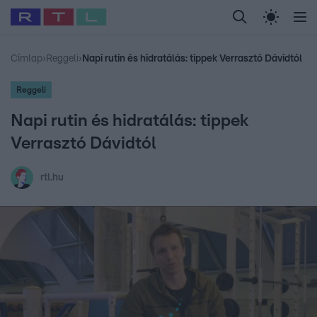
Legfrissebb
RTL Híradó
Fókusz
Sztárhírek
Randi
Celeb vagyok, me
#
Babits Marcella
#
Szellő István
#
Most Wanted
#
Gallusz Niko
Címlap
›
Reggeli
›
Napi rutin és hidratálás: tippek Verrasztó Dávidtól
Reggeli
Napi rutin és hidratálás: tippek
Verrasztó Dávidtól
rtl.hu