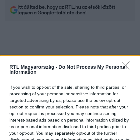
Itt állítsd be, hogy az RTL.hu az elsők között
legyen a Google-találatokban!
RTL Magyarország -
Do Not Process My Personal
Information
If you wish to opt-out of the sale, sharing to third parties, or
processing of your personal or sensitive information for
Kövess minket, és értesülj a friss hírekről a
targeted advertising by us, please use the below opt-out
Facebookon is!
section to confirm your selection. Please note that after your
opt-out request is processed you may continue seeing
Követem
interest-based ads based on personal information utilized by
us or personal information disclosed to third parties prior to
your opt-out. You may separately opt-out of the further
disclosure of your personal information by third parties on the