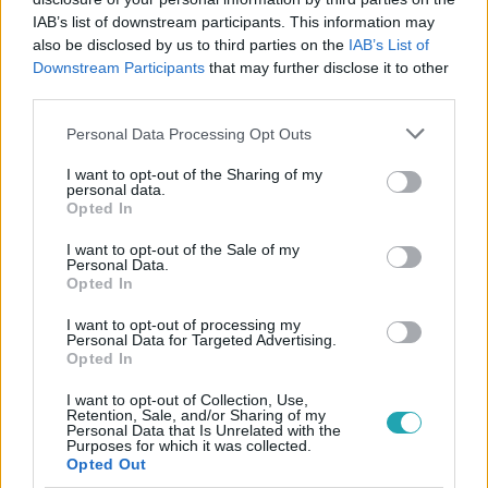
IAB’s list of downstream participants. This information may
also be disclosed by us to third parties on the
IAB’s List of
Downstream Participants
that may further disclose it to other
#
REGGELI
#
RTL
#
ADÁSRÉSZLETEK
#
VIDEÓ
third parties.
#
VÍZ
#
HIDRATÁLÁS
#
ÉLETMÓD
#
EGÉSZSÉG
Please note that this website/app uses one or more Google
Personal Data Processing Opt Outs
#
VERRASZTÓ DÁVID
#
ÚSZÓ
services and may gather and store information including but
not limited to your visit or usage behaviour. You may click to
I want to opt-out of the Sharing of my
personal data.
grant or deny consent to Google and its third-party tags to
Opted In
use your data for below specified purposes in below Google
consent section.
I want to opt-out of the Sale of my
Personal Data.
Opted In
I want to opt-out of processing my
Népszerű
Personal Data for Targeted Advertising.
Opted In
I want to opt-out of Collection, Use,
Retention, Sale, and/or Sharing of my
Personal Data that Is Unrelated with the
3:23
Purposes for which it was collected.
Opted Out