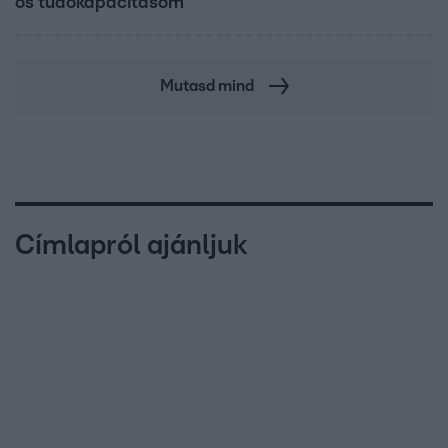
os tüdőkapacitásom
Mutasd mind
Címlapról ajánljuk