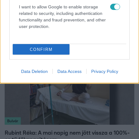
I want to allow Google to enable storage
related to security, including authentication
Fókusz
functionality and fraud prevention, and other
user protection.
Átírta a Magyarországra érkező turisták
programját a kánikula
CONFIRM
Data Deletion
Data Access
Privacy Policy
Bulvár
Rubint Réka: A mai napig nem jött vissza a 100%-