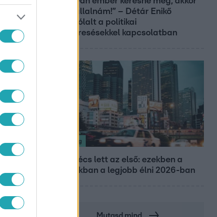
„Ha olyan ember keresne meg, akkor
sem vállalnám!” – Détár Enikő
megszólalt a politikai
megkeresésekkel kapcsolatban
Nagyvilág
Nem Bécs lett az első: ezekben a
városokban a legjobb élni 2026-ban
Mutasd mind