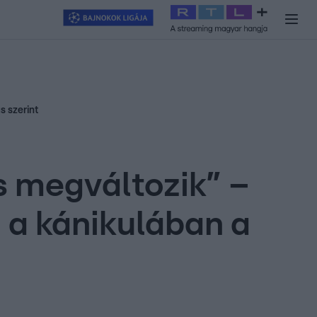
y
#
RTL+
#
Exek csatája 2026
#
Celeb vagyok, ments ki innen
#
H
s szerint
s megváltozik” –
 a kánikulában a