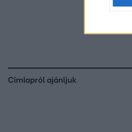
Címlapról ajánljuk