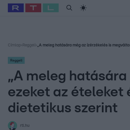
#
Babits Marcella
#
Szellő István
#
Most Wanted
#
Gallusz Ni
Címlap
›
Reggeli
›
„A meleg hatására még az ízérzékelés is megváltoz
Reggeli
„A meleg hatására 
ezeket az ételeket
dietetikus szerint
rtl.hu