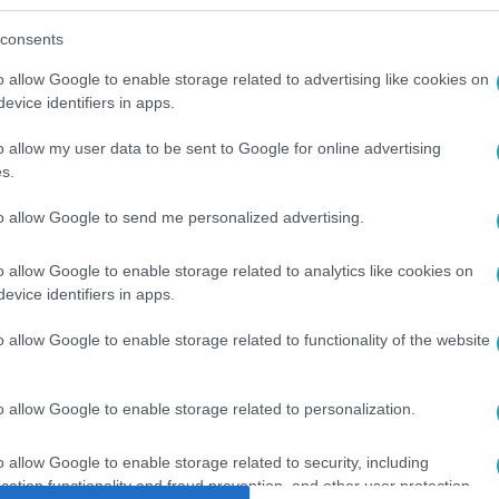
consents
o allow Google to enable storage related to advertising like cookies on
között legyen a Google-találatokban!
evice identifiers in apps.
o allow my user data to be sent to Google for online advertising
s.
to allow Google to send me personalized advertising.
o allow Google to enable storage related to analytics like cookies on
evice identifiers in apps.
o allow Google to enable storage related to functionality of the website
SA FANNY
#
DIETETIKUS
#
MELEG
#
ÉLETMÓD
o allow Google to enable storage related to personalization.
o allow Google to enable storage related to security, including
cation functionality and fraud prevention, and other user protection.