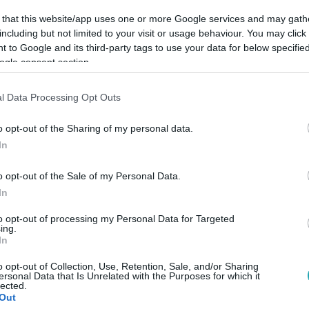
 that this website/app uses one or more Google services and may gath
including but not limited to your visit or usage behaviour. You may click 
 to Google and its third-party tags to use your data for below specifi
ogle consent section.
l Data Processing Opt Outs
Link másolása
o opt-out of the Sharing of my personal data.
In
o opt-out of the Sale of my Personal Data.
ártunk utána, hogy hogyan változnak meg
In
 napok hatására. A dietetikus arra
to opt-out of processing my Personal Data for Targeted
ing.
is együnk rendszeresen, mert később eljön
In
yzó táplálékot visszaköveteli, de az már
o opt-out of Collection, Use, Retention, Sale, and/or Sharing
ersonal Data that Is Unrelated with the Purposes for which it
lected.
Out