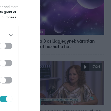
er and store
to grant or
ed purposes
Horoszkóp
Ennek a 3 csillagjegynek váratlan
sikereket hozhat a hét
17:24
Reggeli