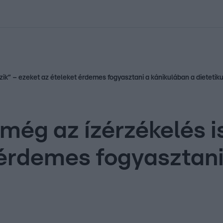
kolett
#
Időjárás
#
RTL műsor
#
Víz
#
Magyar Péter
#
Csillagjeg
ik” – ezeket az ételeket érdemes fogyasztani a kánikulában a dietetiku
még az ízérzékelés i
 érdemes fogyasztani