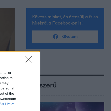
Kövess minket, és értesülj a friss
hírekről a Facebookon is!
Követem
sonal or
ection to
ou may
Népszerű
 personal
out of the
 downstream
B’s List of