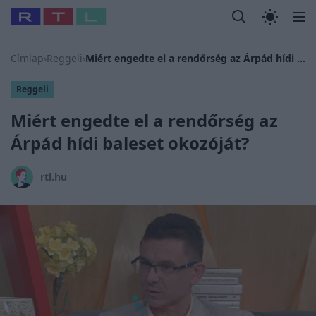
Legfrissebb
RTL Híradó
Fókusz
Sztárhírek
Randi
Celeb vagyok
#
Babits Marcella
#
Szellő István
#
Most Wanted
#
Gallusz N
Címlap
›
Reggeli
›
Miért engedte el a rendőrség az Árpád hídi baleset okozóját?
Reggeli
Miért engedte el a rendőrség az
Árpád hídi baleset okozóját?
rtl.hu