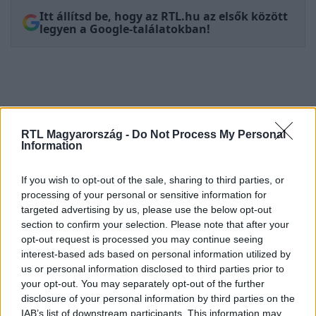
Itt állítsd be, hogy az RTL.hu az elsők között
legyen a Google-találatokban!
RTL Magyarország -
Do Not Process My Personal
Information
If you wish to opt-out of the sale, sharing to third parties, or
processing of your personal or sensitive information for
targeted advertising by us, please use the below opt-out
Kövess minket, és értesülj a friss
section to confirm your selection. Please note that after your
hírekről a Facebookon is!
opt-out request is processed you may continue seeing
interest-based ads based on personal information utilized by
Követem
us or personal information disclosed to third parties prior to
your opt-out. You may separately opt-out of the further
disclosure of your personal information by third parties on the
IAB’s list of downstream participants. This information may