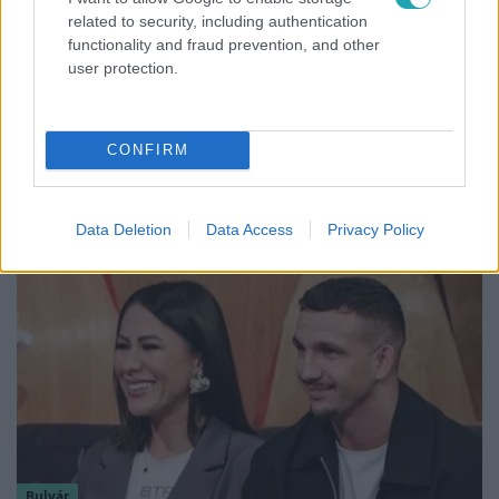
related to security, including authentication
functionality and fraud prevention, and other
user protection.
Európa
CONFIRM
Megválasztották Európa legszebb épületét –
magyar lett az első
Data Deletion
Data Access
Privacy Policy
Bulvár