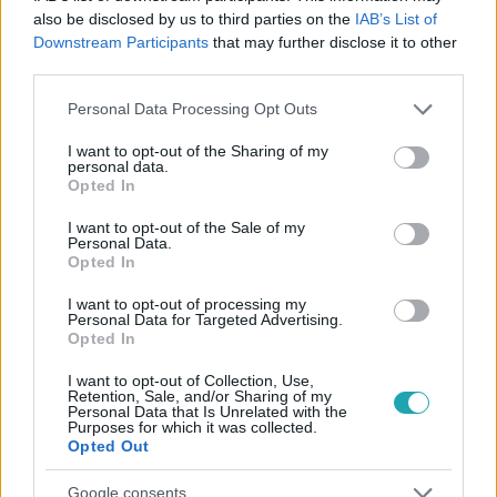
also be disclosed by us to third parties on the
IAB’s List of
Downstream Participants
that may further disclose it to other
third parties.
#
REGGELI
#
RTL
#
ADÁSRÉSZLETEK
#
VIDEÓ
Please note that this website/app uses one or more Google
Personal Data Processing Opt Outs
#
BALESET-BŰNÜGY
#
ÁRPÁD HÍD
#
BALESET
services and may gather and store information including but
#
ÁRPÁD HÍDI BALESET
#
TAXI
#
ÜGYVÉD
not limited to your visit or usage behaviour. You may click to
I want to opt-out of the Sharing of my
personal data.
grant or deny consent to Google and its third-party tags to
Opted In
#
DR. ÁCS TIBOR
use your data for below specified purposes in below Google
consent section.
I want to opt-out of the Sale of my
Personal Data.
Opted In
I want to opt-out of processing my
Personal Data for Targeted Advertising.
Opted In
Népszerű
I want to opt-out of Collection, Use,
Retention, Sale, and/or Sharing of my
Personal Data that Is Unrelated with the
Purposes for which it was collected.
Opted Out
3:02
Google consents