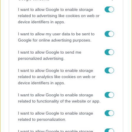
I want to allow Google to enable storage
related to advertising like cookies on web or
device identifiers in apps.
I want to allow my user data to be sent to
Google for online advertising purposes.
I want to allow Google to send me
Exek csatája
personalized advertising.
47-szer szakítottak, többször elküldte
I want to allow Google to enable storage
otthonról feleségét, Joe-nak mégis fáj a
related to analytics like cookies on web or
különélés
device identifiers in apps.
I want to allow Google to enable storage
related to functionality of the website or app.
I want to allow Google to enable storage
related to personalization.
I want to allow Google to enable storage