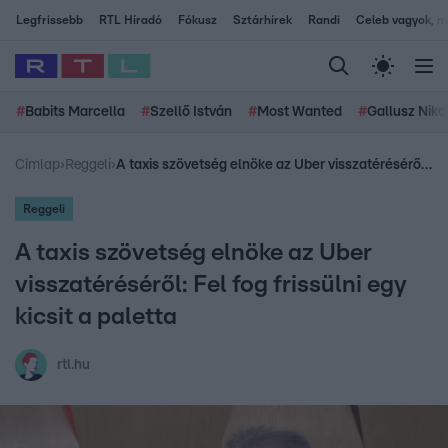
Legfrissebb
RTL Híradó
Fókusz
Sztárhírek
Randi
Celeb vagyok, me
#
Babits Marcella
#
Szellő István
#
Most Wanted
#
Gallusz Niko
Címlap
›
Reggeli
›
A taxis szövetség elnöke az Uber visszatéréséről: Fel fog frissülni egy kicsit a paletta
Reggeli
A taxis szövetség elnöke az Uber
visszatéréséről: Fel fog frissülni egy
kicsit a paletta
rtl.hu