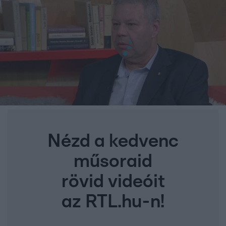
Nézd a kedvenc
műsoraid
rövid videóit
az RTL.hu-n!