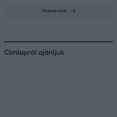
Mutasd mind
Címlapról ajánljuk