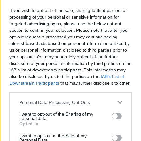
If you wish to opt-out of the sale, sharing to third parties, or
processing of your personal or sensitive information for
targeted advertising by us, please use the below opt-out
section to confirm your selection. Please note that after your
opt-out request is processed you may continue seeing
interest-based ads based on personal information utilized by
us or personal information disclosed to third parties prior to
your opt-out. You may separately opt-out of the further
disclosure of your personal information by third parties on the
IAB’s list of downstream participants. This information may
Kövess minket, és értesülj a friss hírekről a
also be disclosed by us to third parties on the
IAB’s List of
Facebookon is!
Downstream Participants
that may further disclose it to other
third parties.
Követem
Please note that this website/app uses one or more Google
Personal Data Processing Opt Outs
services and may gather and store information including but
not limited to your visit or usage behaviour. You may click to
I want to opt-out of the Sharing of my
personal data.
grant or deny consent to Google and its third-party tags to
Opted In
use your data for below specified purposes in below Google
consent section.
I want to opt-out of the Sale of my
#
REGGELI
#
RTL
#
ADÁSRÉSZLETEK
#
VIDEÓ
Personal Data.