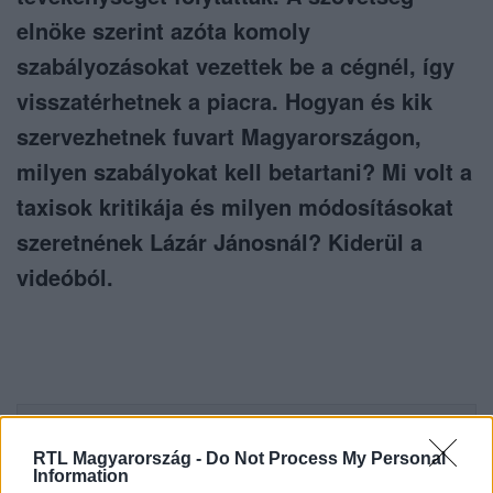
elnöke szerint azóta komoly
szabályozásokat vezettek be a cégnél, így
visszatérhetnek a piacra. Hogyan és kik
szervezhetnek fuvart Magyarországon,
milyen szabályokat kell betartani? Mi volt a
taxisok kritikája és milyen módosításokat
szeretnének Lázár Jánosnál? Kiderül a
videóból.
Itt állítsd be, hogy az RTL.hu az elsők között
legyen a Google-találatokban!
RTL Magyarország -
Do Not Process My Personal
Information