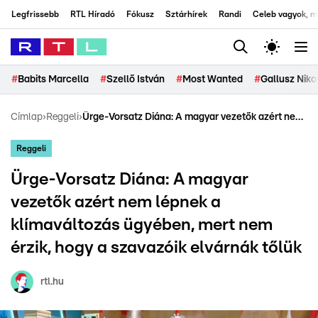
Legfrissebb
RTL Híradó
Fókusz
Sztárhírek
Randi
Celeb vagyok, me
#
Babits Marcella
#
Szellő István
#
Most Wanted
#
Gallusz Niko
Címlap
›
Reggeli
›
Ürge-Vorsatz Diána: A magyar vezetők azért nem lépnek a klímaváltozás ügyében, mert nem érzik, hogy a szavazóik elvárnák tőlük
Reggeli
Ürge-Vorsatz Diána: A magyar
vezetők azért nem lépnek a
klímaváltozás ügyében, mert nem
érzik, hogy a szavazóik elvárnák tőlük
rtl.hu