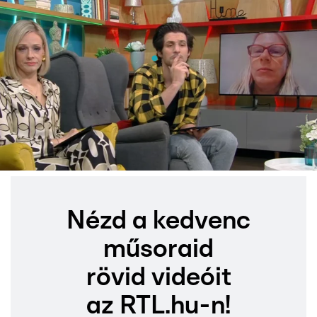
Nézd a kedvenc
műsoraid
rövid videóit
az RTL.hu-n!