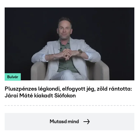
Bulvár
Pluszpénzes légkondi, elfogyott jég, zöld rántotta:
Járai Máté kiakadt Siófokon
Mutasd mind