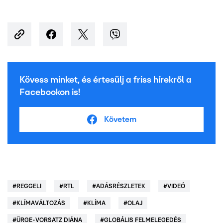
Kövess minket, és értesülj a friss hírekről a
Facebookon is!
Követem
#
REGGELI
#
RTL
#
ADÁSRÉSZLETEK
#
VIDEÓ
#
KLÍMAVÁLTOZÁS
#
KLÍMA
#
OLAJ
#
ÜRGE-VORSATZ DIÁNA
#
GLOBÁLIS FELMELEGEDÉS