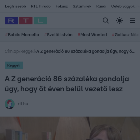
Legfrissebb
RTL Híradó
Fókusz
Sztárhírek
Randi
Celeb vagyok, me
#
Babits Marcella
#
Szellő István
#
Most Wanted
#
Gallusz Niko
Címlap
›
Reggeli
›
A Z generáció 86 százaléka gondolja úgy, hogy öt éven belül vezető lesz
Reggeli
A Z generáció 86 százaléka gondolja
úgy, hogy öt éven belül vezető lesz
rtl.hu