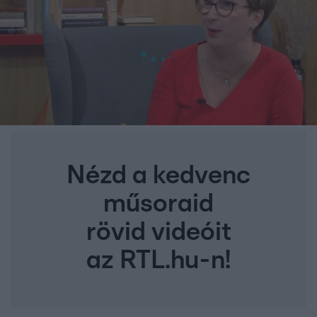
Nézd a kedvenc
műsoraid
rövid videóit
az RTL.hu-n!