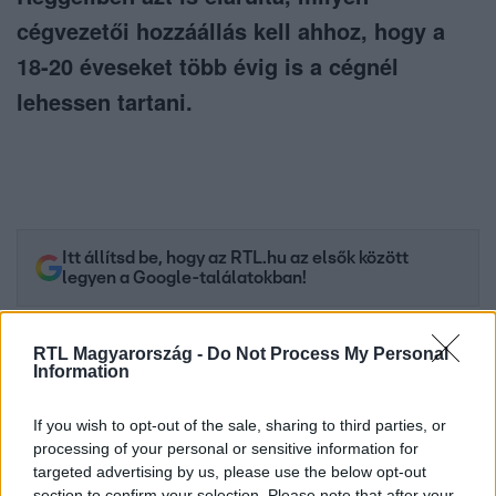
cégvezetői hozzáállás kell ahhoz, hogy a
18-20 éveseket több évig is a cégnél
lehessen tartani.
Itt állítsd be, hogy az RTL.hu az elsők között
legyen a Google-találatokban!
RTL Magyarország -
Do Not Process My Personal
Information
If you wish to opt-out of the sale, sharing to third parties, or
processing of your personal or sensitive information for
targeted advertising by us, please use the below opt-out
section to confirm your selection. Please note that after your