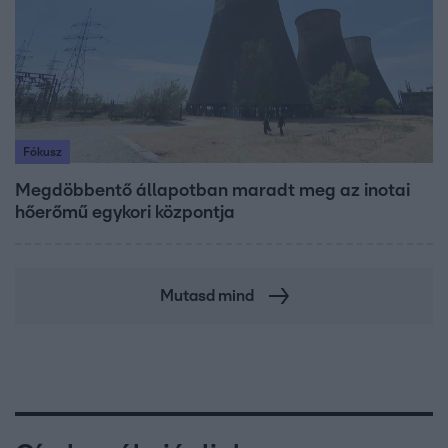
Fókusz
Megdöbbentő állapotban maradt meg az inotai
hőerőmű egykori központja
Mutasd mind