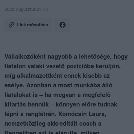
2023. augusztus 21. 7:31
Link másolása
Vállalkozóként nagyobb a lehetősége, hogy
fiatalon valaki vezető pozícióba kerüljön,
míg alkalmazottként ennek kisebb az
esélye. Azonban a most munkába álló
fiatalokat is – ha megvan a megfelelő
kitartás bennük – könnyen előre tudnak
lépni a ranglétrán. Komócsin Laura,
nemzetközileg akkreditált coach a
Reggeliben azt is elárulta, milyen