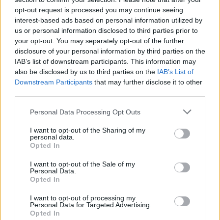
opt-out request is processed you may continue seeing
interest-based ads based on personal information utilized by
us or personal information disclosed to third parties prior to
Kövess minket, és értesülj a friss hírekről a
your opt-out. You may separately opt-out of the further
Facebookon is!
disclosure of your personal information by third parties on the
IAB’s list of downstream participants. This information may
Követem
also be disclosed by us to third parties on the
IAB’s List of
Downstream Participants
that may further disclose it to other
third parties.
Please note that this website/app uses one or more Google
Personal Data Processing Opt Outs
services and may gather and store information including but
not limited to your visit or usage behaviour. You may click to
I want to opt-out of the Sharing of my
personal data.
#
REGGELI
#
VIDEÓ
#
ADÁSRÉSZLETEK
grant or deny consent to Google and its third-party tags to
Opted In
use your data for below specified purposes in below Google
#
VÁLLALKOZÁS
#
KOMÓCSIN LAURA
#
COACH
consent section.
I want to opt-out of the Sale of my
Personal Data.
#
Z GENERÁCIÓ
#
BELFÖLD
#
MUNKA
Opted In
I want to opt-out of processing my
Personal Data for Targeted Advertising.
Opted In