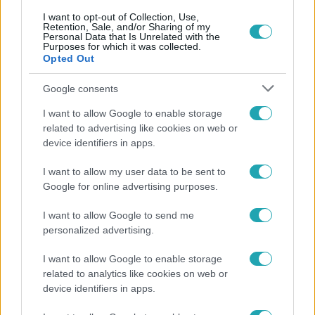
I want to opt-out of Collection, Use,
Retention, Sale, and/or Sharing of my
Personal Data that Is Unrelated with the
Purposes for which it was collected.
Népszerű
Opted Out
Google consents
I want to allow Google to enable storage
related to advertising like cookies on web or
device identifiers in apps.
I want to allow my user data to be sent to
Google for online advertising purposes.
I want to allow Google to send me
personalized advertising.
Belföld
I want to allow Google to enable storage
related to analytics like cookies on web or
Generációk együtt éneklik Bródy János legendás
device identifiers in apps.
slágerét – elkészült az új klip