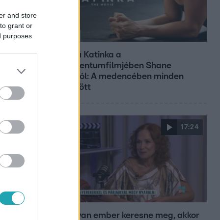
er and store
to grant or
ed purposes
Kultúra
Hosszú Katinka a
dokumentumfilmjében Shane
Tusupról: A medencében minden
működött
17:24
Reggeli
„Ha olyan ember keresne meg, akkor