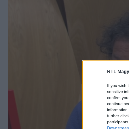
RTL Magy
If you wish 
sensitive in
confirm you
continue se
information 
further disc
participants
Downstream 