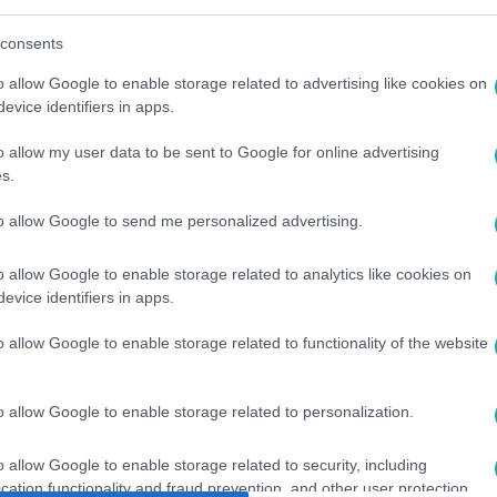
consents
között legyen a Google-találatokban!
o allow Google to enable storage related to advertising like cookies on
evice identifiers in apps.
o allow my user data to be sent to Google for online advertising
s.
to allow Google to send me personalized advertising.
o allow Google to enable storage related to analytics like cookies on
evice identifiers in apps.
o allow Google to enable storage related to functionality of the website
#
HEVESI TAMÁS
#
CUKORBETEG
#
CUKORBETEGSÉG
#
DIAB
o allow Google to enable storage related to personalization.
o allow Google to enable storage related to security, including
cation functionality and fraud prevention, and other user protection.