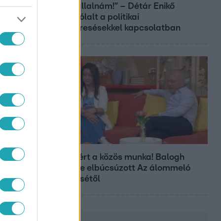
sem vállalnám!” – Détár Enikő
megszólalt a politikai
megkeresésekkel kapcsolatban
Bulvár
ÉTESZ
Véget ért a közös munka! Balogh
Levente elbúcsúzott Az álommeló
győztesétől