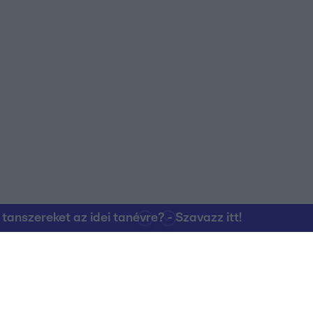
nszereket az idei tanévre? - Szavazz itt!