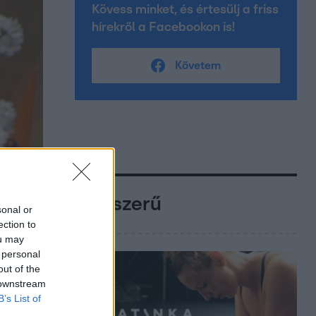
Kövess minket, és értesülj a friss
hírekről a Facebookon is!
Követem
Népszerű
sonal or
ection to
ou may
 personal
out of the
 downstream
B’s List of