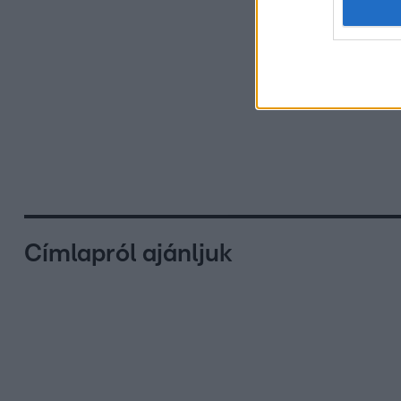
Címlapról ajánljuk