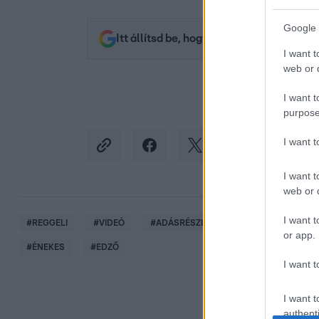
Google 
Itt állítsd be, hogy az RTL.hu az elsők 
I want t
web or d
I want t
purpose
I want 
I want t
web or d
I want t
#
REGGELI
#
VIDEÓ
#
ADÁSRÉSZLETEK
#
ÉLETMÓD
or app.
#
ÉNEKES
#
EDZŐ
I want t
I want t
authenti