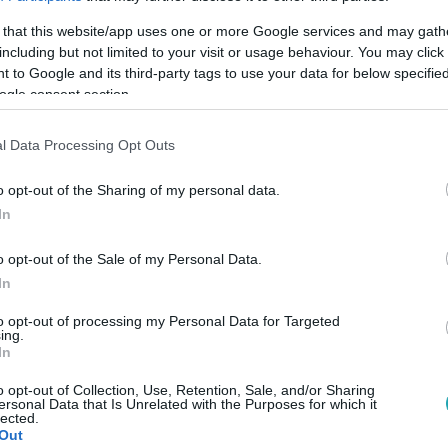
 that this website/app uses one or more Google services and may gath
including but not limited to your visit or usage behaviour. You may click 
 to Google and its third-party tags to use your data for below specifi
ogle consent section.
Link másolása
l Data Processing Opt Outs
o opt-out of the Sharing of my personal data.
In
r az egyik edzésen furcsa érzés fogta el –
mikor kiderült, hogy cukorbeteg. Egy
o opt-out of the Sale of my Personal Data.
ette észre rajta a gyanús jeleket, és 37
In
ekes diabéteszes. Naponta tízszer méri a
to opt-out of processing my Personal Data for Targeted
ing.
rbetegnek tartja magát. Az énekes több
In
latairól beszélt a Reggeliben.
o opt-out of Collection, Use, Retention, Sale, and/or Sharing
ersonal Data that Is Unrelated with the Purposes for which it
lected.
Out