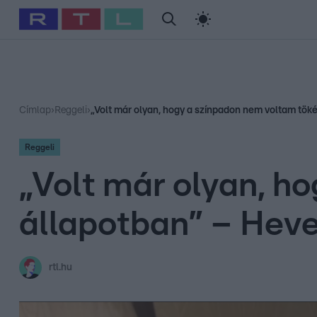
#
Babits Marcella
#
Szellő István
#
Most Wanted
#
Gallusz Ni
Címlap
›
Reggeli
›
„Volt már olyan, hogy a színpadon nem voltam tök
Reggeli
„Volt már olyan, h
állapotban” – Heve
rtl.hu