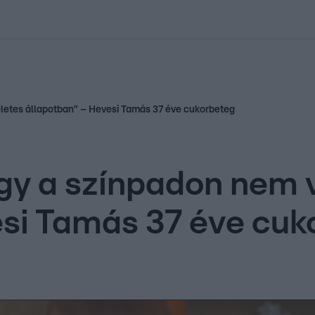
kolett
#
Időjárás
#
RTL műsor
#
Víz
#
Magyar Péter
#
Csillagjeg
életes állapotban” – Hevesi Tamás 37 éve cukorbeteg
ogy a színpadon nem 
si Tamás 37 éve cuk