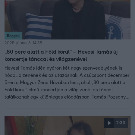
Reggeli
2025. június 3. 14:35
„80 perc alatt a Föld körül” – Hevesi Tamás új
koncertje tánccal és világzenével
Hevesi Tamás idén nyáron két nagy szenvedélyének is
hódol: a zenének és az utazásnak. A csúcspont december
5-én a Magyar Zene Házában lesz, ahol „80 perc alatt a
Föld körül” című koncertjén a világ zenéi és táncai
találkoznak egy különleges előadásban. Tamás Pozsony
főterén is fellép majd – ott is sajátos atmoszférát
varázsol.
7:30