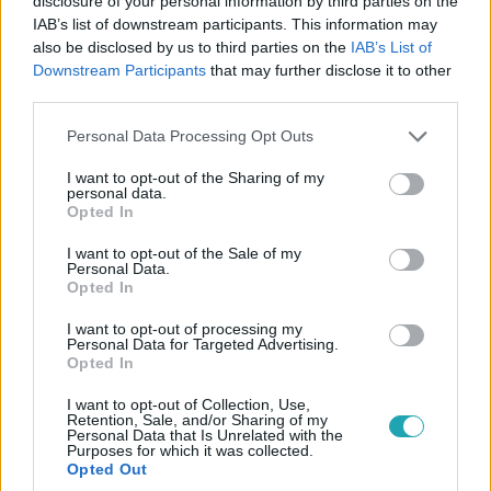
disclosure of your personal information by third parties on the
A magyarok állítólag évente átlagosan fejenként 40 kiló
IAB’s list of downstream participants. This information may
also be disclosed by us to third parties on the
IAB’s List of
cukrot esznek meg, ami egy nap alatt 11 dekagrammot
Downstream Participants
that may further disclose it to other
jelent.
third parties.
Please note that this website/app uses one or more Google
Personal Data Processing Opt Outs
services and may gather and store information including but
5:12
not limited to your visit or usage behaviour. You may click to
I want to opt-out of the Sharing of my
personal data.
grant or deny consent to Google and its third-party tags to
Opted In
use your data for below specified purposes in below Google
consent section.
I want to opt-out of the Sale of my
Personal Data.
Opted In
I want to opt-out of processing my
Personal Data for Targeted Advertising.
Opted In
Reggeli
I want to opt-out of Collection, Use,
2023. június 23. 11:06
Retention, Sale, and/or Sharing of my
Personal Data that Is Unrelated with the
„Álomszerűen sikerült” – Európa-bajnok lett a
Purposes for which it was collected.
Opted Out
cukorbeteg futsalválogatott