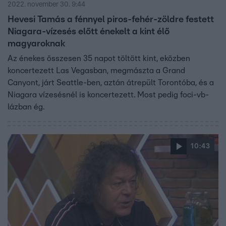
2022. november 30. 9:44
Hevesi Tamás a fénnyel piros-fehér-zöldre festett
Niagara-vízesés előtt énekelt a kint élő
magyaroknak
Az énekes összesen 35 napot töltött kint, eközben
koncertezett Las Vegasban, megmászta a Grand
Canyont, járt Seattle-ben, aztán átrepült Torontóba, és a
Niagara vízesésnél is koncertezett. Most pedig foci-vb-
lázban ég.
10:43