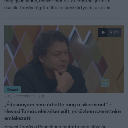
még gyanúsabb, amikor már 9000 forintnál jártak a
csalók. Tamás rögtön tiltotta bankkártyáját, és az is
szerencséje volt, hogy limitálva volt a kártyája; így is több
mint százezerrel rövidítették meg őt. Az énekes azt is
elárulta, hogy milyen volt feleséges, a
6:20
szexuálpszichológus Hevesi Krisztával dominikai
pihenésük, akivel Kolumbusz Kristóf nyomában jártak.
Reggeli
2023. december 1. 12:19
„Édesanyám nem érhette meg a sikereimet” –
Hevesi Tamás elérzékenyült, miközben szeretteire
emlékezett
Hevesi Tamás a Reggeliben mutatta meg először