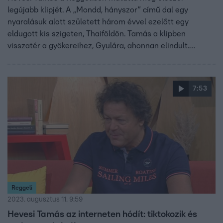
legújabb klipjét. A „Mondd, hányszor” című dal egy
nyaralásuk alatt született három évvel ezelőtt egy
eldugott kis szigeten, Thaiföldön. Tamás a klipben
visszatér a gyökereihez, Gyulára, ahonnan elindult.
Szerinte sokan elfelejtik, honnan indultak.
7:53
Reggeli
2023. augusztus 11. 9:59
Hevesi Tamás az interneten hódít: tiktokozik és