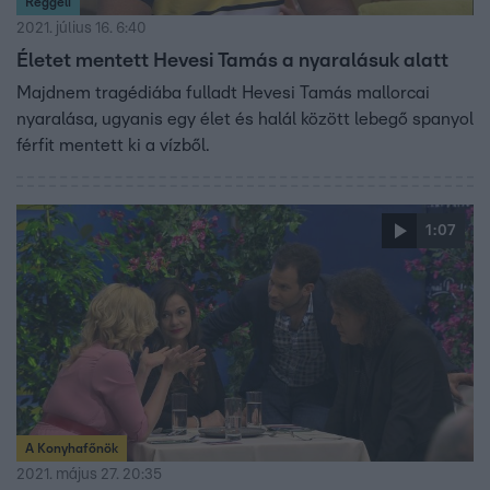
Reggeli
2021. július 16. 6:40
Életet mentett Hevesi Tamás a nyaralásuk alatt
Majdnem tragédiába fulladt Hevesi Tamás mallorcai
nyaralása, ugyanis egy élet és halál között lebegő spanyol
férfit mentett ki a vízből.
1:07
A Konyhafőnök
2021. május 27. 20:35