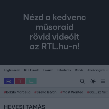
Nézd a kedvenc
műsoraid
rövid videóit
az RTL.hu-n!
Legfrissebb
RTL Híradó
Fókusz
Sztárhírek
Randi
Celeb vagyok, me
#
Babits Marcella
#
Szellő István
#
Most Wanted
#
Gallusz Niko
HEVESI TAMÁS