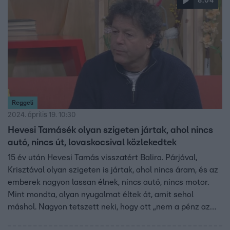
8:04
Reggeli
2024. április 19. 10:30
Hevesi Tamásék olyan szigeten jártak, ahol nincs
autó, nincs út, lovaskocsival közlekedtek
15 év után Hevesi Tamás visszatért Balira. Párjával,
Krisztával olyan szigeten is jártak, ahol nincs áram, és az
emberek nagyon lassan élnek, nincs autó, nincs motor.
Mint mondta, olyan nyugalmat éltek át, amit sehol
máshol. Nagyon tetszett neki, hogy ott „nem a pénz az
első”. Hevesi teljesen feltöltődött Balin, amire szüksége is