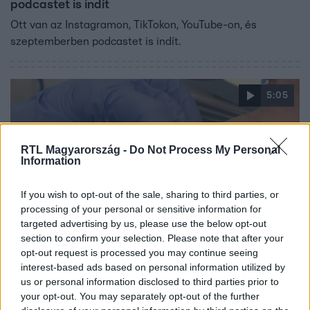
podcastet is indít
Ott van az Instagramon, TikTokon, YouTube-on, és
szeptemberben podcastet is indít.
5:05
RTL Magyarország -
Do Not Process My Personal
Information
If you wish to opt-out of the sale, sharing to third parties, or
processing of your personal or sensitive information for
targeted advertising by us, please use the below opt-out
Fókusz
section to confirm your selection. Please note that after your
2023. június 27. 19:03
opt-out request is processed you may continue seeing
interest-based ads based on personal information utilized by
Másfél millióhoz közelíthet a magyar
us or personal information disclosed to third parties prior to
cukorbetegek száma, sokan nem is tudnak róla,
your opt-out. You may separately opt-out of the further
hogy diabéteszesek