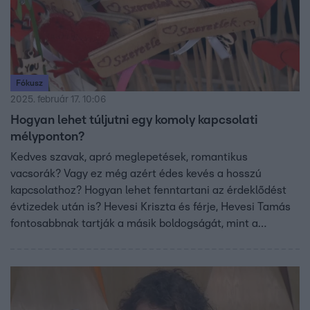
Fókusz
2025. február 17. 10:06
Hogyan lehet túljutni egy komoly kapcsolati
mélyponton?
Kedves szavak, apró meglepetések, romantikus
vacsorák? Vagy ez még azért édes kevés a hosszú
kapcsolathoz? Hogyan lehet fenntartani az érdeklődést
évtizedek után is? Hevesi Kriszta és férje, Hevesi Tamás
fontosabbnak tartják a másik boldogságát, mint a
sajátjukat. Madár Veronika és Landor Richárd 16 éve
szeretik egymást, a titok a másik furcsaságainak
elviselésében rejlik. De vajon hogyan kell túljutni egy
komoly kapcsolati mélyponton?