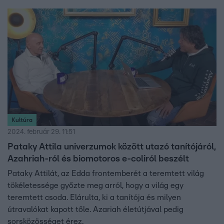
van, mert idén ünnepli 30 éves zenei pályafutását, és
koncertturnéra megy. Zenei karrierje mellett új
podcastsorozatáról is mesélt.
Kultúra
2024. február 29. 11:51
Pataky Attila univerzumok között utazó tanítójáról,
Azahriah-ról és biomotoros e-coliról beszélt
Pataky Attilát, az Edda frontemberét a teremtett világ
tökéletessége győzte meg arról, hogy a világ egy
teremtett csoda. Elárulta, ki a tanítója és milyen
útravalókat kapott tőle. Azariah életútjával pedig
sorsközösséget érez.