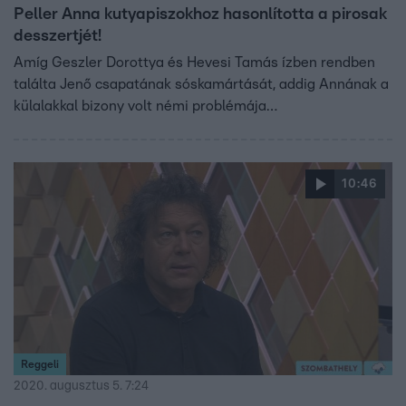
Peller Anna kutyapiszokhoz hasonlította a pirosak
desszertjét!
Amíg Geszler Dorottya és Hevesi Tamás ízben rendben
találta Jenő csapatának sóskamártását, addig Annának a
külalakkal bizony volt némi problémája…
10:46
Reggeli
2020. augusztus 5. 7:24