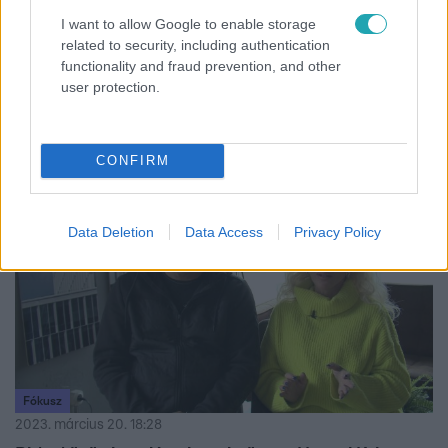
tökéletes állapotban” – Hevesi Tamás 37 éve
I want to allow Google to enable storage
related to security, including authentication
cukorbeteg
functionality and fraud prevention, and other
Épp futballozott Solymáron, amikor az egyik edzésen
user protection.
furcsa érzés fogta el – mesélte Hevesi Tamás a napról,
amikor kiderült, hogy cukorbeteg.
CONFIRM
5:08
Data Deletion
Data Access
Privacy Policy
Fókusz
2023. március 20. 18:28