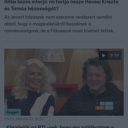
Ritka közös interjú: mi tartja össze Hevesi Kriszta
és Tamás házasságát?
Az ismert házaspár nem szeretne rendszert csinálni
abból, hogy a magánéletükről beszélnek a
nyilvánosságnak, de a Fókusszal most kivételt tettek.
9:19
Reggeli
2023. február 21. 10:27
„Köszönjük az RTL-nek, hogy ma találkoztam a