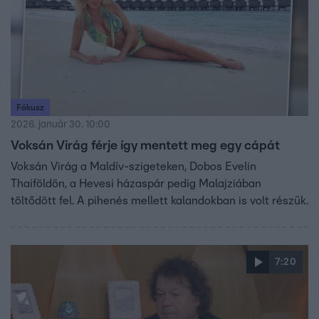
Fókusz
2026. január 30. 10:00
Voksán Virág férje így mentett meg egy cápát
Voksán Virág a Maldív-szigeteken, Dobos Evelin
Thaiföldön, a Hevesi házaspár pedig Malajziában
töltődött fel. A pihenés mellett kalandokban is volt részük.
7:20