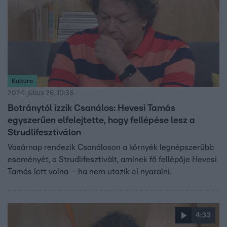
Kultúra
2024. július 26. 10:36
Botránytól izzik Csanálos: Hevesi Tamás
egyszerűen elfelejtette, hogy fellépése lesz a
Strudlifesztiválon
Vasárnap rendezik Csanáloson a környék legnépszerűbb
eseményét, a Strudlifesztivált, aminek fő fellépője Hevesi
Tamás lett volna – ha nem utazik el nyaralni.
4:33