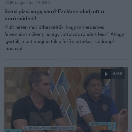
2018. augusztus 23. 6:35
Szexi pizsi vagy sem? Ezekben aludj ott a
barátnődnél!
Múlt héten már átbeszéltük, hogy mit érdemes
felvennünk nőként, ha egy „ottalvós randink lesz”! Ahogy
ígértük, most megnéztük a férfi szetteket Holdampf
Lindával!
6:59