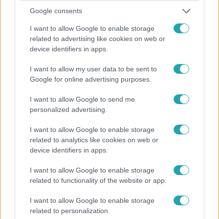
Várakozáson felül szerepelt a Magyar Cukorbeteg
Google consents
Futsalválogatott Varsóban, ahol Európa-bajnokok lettek.
I want to allow Google to enable storage
A Reggeliben Hevesi Tamás szövetségi kapitány és
related to advertising like cookies on web or
Földvári Dániel csapatkapitány beszélt a csapat sikeréről,
device identifiers in apps.
és azt is elárulták, miben más számukra az edzés, mire
kell jobban odafigyelniük.
I want to allow my user data to be sent to
Google for online advertising purposes.
6:21
I want to allow Google to send me
personalized advertising.
I want to allow Google to enable storage
related to analytics like cookies on web or
device identifiers in apps.
I want to allow Google to enable storage
related to functionality of the website or app.
Reggeli
I want to allow Google to enable storage
2023. április 24. 8:35
related to personalization.
„Volt már olyan, hogy a színpadon nem voltam