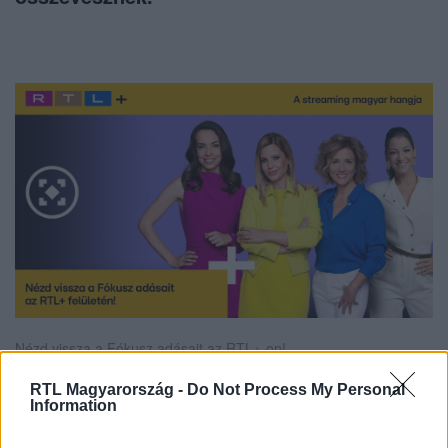
Nézd vissza a Fókusz adásait az RTL+-on!
RTL Magyarország -
Do Not Process My Personal
Information
Itt állítsd be, hogy az RTL.hu az elsők között