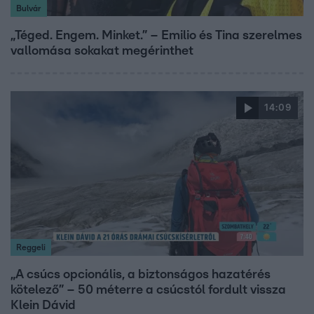
Bulvár
„Téged. Engem. Minket.” – Emilio és Tina szerelmes
vallomása sokakat megérinthet
14:09
Reggeli
„A csúcs opcionális, a biztonságos hazatérés
kötelező” – 50 méterre a csúcstól fordult vissza
Klein Dávid