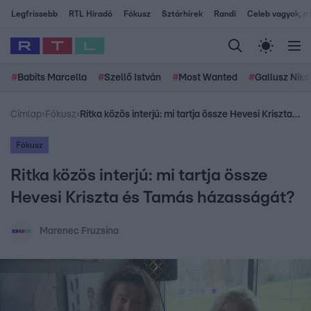
Legfrissebb
RTL Híradó
Fókusz
Sztárhírek
Randi
Celeb vagyok, me
#
Babits Marcella
#
Szellő István
#
Most Wanted
#
Gallusz Niko
Címlap
›
Fókusz
›
Ritka közös interjú: mi tartja össze Hevesi Kriszta és Tamás házasságát?
Fókusz
Ritka közös interjú: mi tartja össze
Hevesi Kriszta és Tamás házasságát?
Marenec Fruzsina