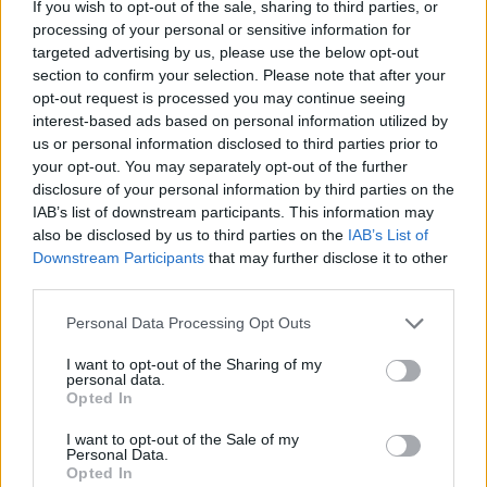
legyen a Google-találatokban!
If you wish to opt-out of the sale, sharing to third parties, or
processing of your personal or sensitive information for
targeted advertising by us, please use the below opt-out
section to confirm your selection. Please note that after your
opt-out request is processed you may continue seeing
interest-based ads based on personal information utilized by
us or personal information disclosed to third parties prior to
your opt-out. You may separately opt-out of the further
disclosure of your personal information by third parties on the
IAB’s list of downstream participants. This information may
also be disclosed by us to third parties on the
IAB’s List of
Downstream Participants
that may further disclose it to other
third parties.
Kövess minket, és értesülj a friss hírekről a
Facebookon is!
Please note that this website/app uses one or more Google
Personal Data Processing Opt Outs
services and may gather and store information including but
not limited to your visit or usage behaviour. You may click to
I want to opt-out of the Sharing of my
Követem
personal data.
grant or deny consent to Google and its third-party tags to
Opted In
use your data for below specified purposes in below Google
consent section.
I want to opt-out of the Sale of my
Personal Data.
Opted In