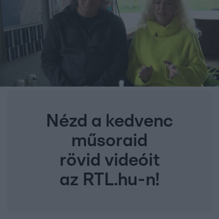
Nézd a kedvenc
műsoraid
rövid videóit
az RTL.hu-n!