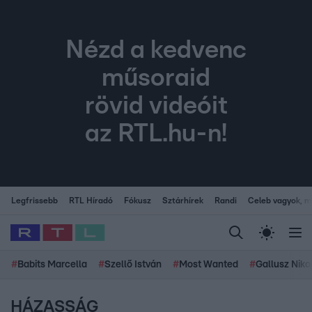
Nézd a kedvenc
műsoraid
rövid videóit
az RTL.hu-n!
Legfrissebb
RTL Híradó
Fókusz
Sztárhírek
Randi
Celeb vagyok, me
#
Babits Marcella
#
Szellő István
#
Most Wanted
#
Gallusz Niko
HÁZASSÁG