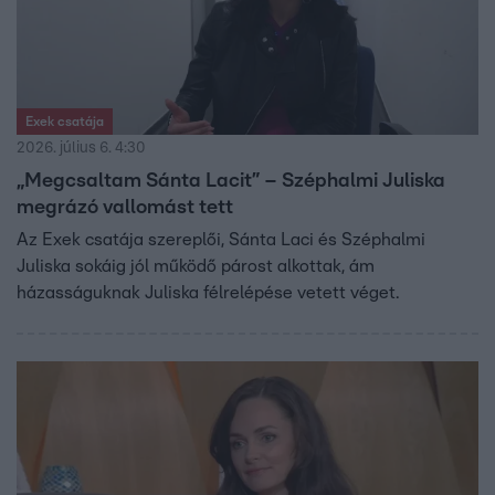
Exek csatája
2026. július 6. 4:30
„Megcsaltam Sánta Lacit” – Széphalmi Juliska
megrázó vallomást tett
Az Exek csatája szereplői, Sánta Laci és Széphalmi
Juliska sokáig jól működő párost alkottak, ám
házasságuknak Juliska félrelépése vetett véget.