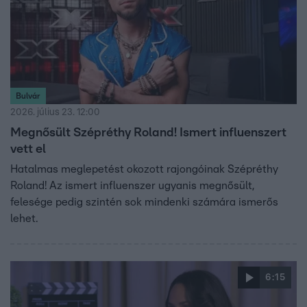
Bulvár
2026. július 23. 12:00
Megnősült Szépréthy Roland! Ismert influenszert
vett el
Hatalmas meglepetést okozott rajongóinak Szépréthy
Roland! Az ismert influenszer ugyanis megnősült,
felesége pedig szintén sok mindenki számára ismerős
lehet.
6:15