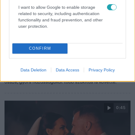
I want to allow Google to enable storage
related to security, including authentication
functionality and fraud prevention, and other
user protection.
Exek csatája
2026. július 9. 11:30
CONFIRM
Hrovatin Csenge és Varga Miklós Joe válságba
jutott házasságát az Exek csatája mentheti meg?
Hrovatin Csenge és Varga Miklós Joe az Éjjel-Nappal
Data Deletion
Data Access
Privacy Policy
Budapest forgatásán találkoztak. 10 évvel később jöttek
össze, gyors házasságukat több szakítás is követte.
0:45