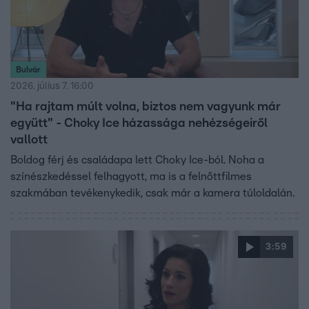
Bulvár
2026. július 7. 16:00
"Ha rajtam múlt volna, biztos nem vagyunk már
együtt" - Choky Ice házassága nehézségeiről
vallott
Boldog férj és családapa lett Choky Ice-ból. Noha a
színészkedéssel felhagyott, ma is a felnőttfilmes
szakmában tevékenykedik, csak már a kamera túloldalán.
3:59