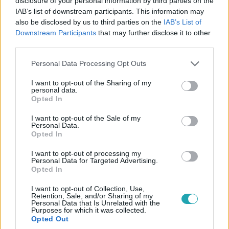
disclosure of your personal information by third parties on the
IAB’s list of downstream participants. This information may
also be disclosed by us to third parties on the
IAB’s List of
Downstream Participants
that may further disclose it to other
third parties.
Please note that this website/app uses one or more Google
Personal Data Processing Opt Outs
services and may gather and store information including but
Bulvár
not limited to your visit or usage behaviour. You may click to
I want to opt-out of the Sharing of my
2026. július 16. 16:00
personal data.
grant or deny consent to Google and its third-party tags to
Opted In
Soma Mamagésa: A férjemmel együtt szeretnénk
use your data for below specified purposes in below Google
elmenni ebből az életből
consent section.
I want to opt-out of the Sale of my
Personal Data.
Egy hónappal ezelőtt veszítette el édesanyját Soma
Opted In
Mamagésa, aki most az rtl.hu kamerái előtt vallott
gyászáról és a halálhoz fűződő viszonyáról.
I want to opt-out of processing my
Personal Data for Targeted Advertising.
Opted In
I want to opt-out of Collection, Use,
Retention, Sale, and/or Sharing of my
0:41
Personal Data that Is Unrelated with the
Purposes for which it was collected.
Opted Out