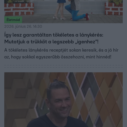
Életmód
2026. június 26. 14:30
Így lesz garantáltan tökéletes a lánykérés:
Mutatjuk a trükköt a legszebb „igenhez”!
A tökéletes lánykérés receptjét sokan keresik, és a jó hír
az, hogy sokkal egyszerűbb összehozni, mint hinnéd!