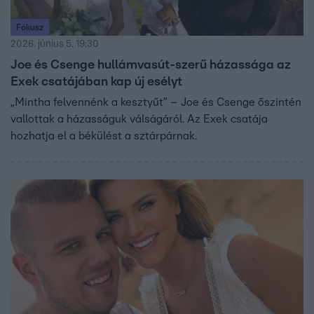
Fókusz
2026. június 5. 19:30
Joe és Csenge hullámvasút-szerű házassága az
Exek csatájában kap új esélyt
„Mintha felvennénk a kesztyűt” – Joe és Csenge őszintén
vallottak a házasságuk válságáról. Az Exek csatája
hozhatja el a békülést a sztárpárnak.