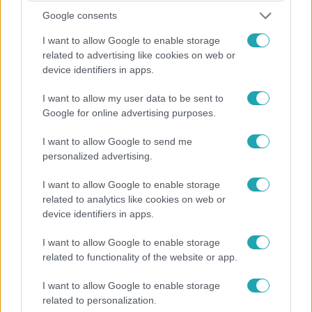
Google consents
I want to allow Google to enable storage
related to advertising like cookies on web or
device identifiers in apps.
Exek csatája
I want to allow my user data to be sent to
2026. július 9. 13:30
Google for online advertising purposes.
Széphalmi Juliska elveszítette önmagát Sánta
I want to allow Google to send me
Laci mellett
personalized advertising.
Az Exek csatája párosa, Sánta Laci és Széphalmi Juliska
a Madách Színházban ismerkedett meg, házasságuk
I want to allow Google to enable storage
related to analytics like cookies on web or
viszont a megcsalások miatt megromlott.
device identifiers in apps.
I want to allow Google to enable storage
0:49
related to functionality of the website or app.
I want to allow Google to enable storage
related to personalization.