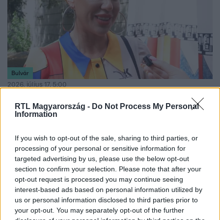
Bulvár
2026. július 17. 5:00
Takács Zsuzska Zámbó Krisztiánról: "Bujkál, mert
RTL Magyarország -
Do Not Process My Personal
hollywoodi mosolya lesz"
Information
Hamarosan sor kerülhet Zámbó Krisztián és
menyasszonya, Takács Zsuzska esküvőjére. Ám a nagy
If you wish to opt-out of the sale, sharing to third parties, or
processing of your personal or sensitive information for
nap részleteiről nincs teljes egyetértés a pár között.
targeted advertising by us, please use the below opt-out
section to confirm your selection. Please note that after your
opt-out request is processed you may continue seeing
interest-based ads based on personal information utilized by
3:14
us or personal information disclosed to third parties prior to
your opt-out. You may separately opt-out of the further