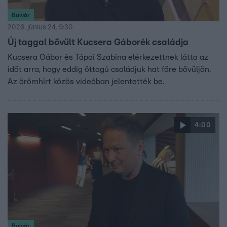
Bulvár
2026. június 24. 9:30
Új taggal bővült Kucsera Gáborék családja
Kucsera Gábor és Tápai Szabina elérkezettnek látta az
időt arra, hogy eddig öttagú családjuk hat főre bővüljön.
Az örömhírt közös videóban jelentették be.
4:00
Bulvár