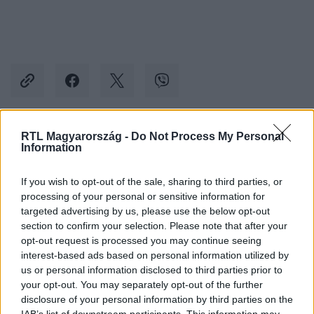
RTL Magyarország -
Do Not Process My Personal
Kövess minket, és értesülj a friss hírekről a
Information
Facebookon is!
If you wish to opt-out of the sale, sharing to third parties, or
processing of your personal or sensitive information for
Követem
targeted advertising by us, please use the below opt-out
section to confirm your selection. Please note that after your
opt-out request is processed you may continue seeing
interest-based ads based on personal information utilized by
us or personal information disclosed to third parties prior to
your opt-out. You may separately opt-out of the further
#
REGGELI
#
ADÁSRÉSZLETEK
#
RTL
#
RTL KLUB
disclosure of your personal information by third parties on the