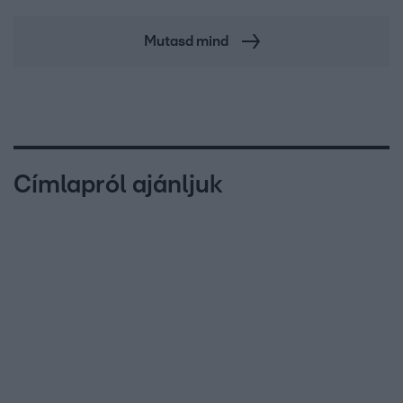
Mutasd mind
Címlapról ajánljuk