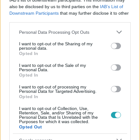
IAB’s list of downstream participants. This information may
#
NÁDAI ANIKÓ
#
PELLER ANNA
#
BELFÖLD
also be disclosed by us to third parties on the
IAB’s List of
Downstream Participants
that may further disclose it to other
#
ÉLETMÓD
#
ILIÁSZ
#
SURVIVOR
#
KISLÁNY
third parties.
#
CSALÁD
#
SZÍNÉSZET
Please note that this website/app uses one or more Google
Personal Data Processing Opt Outs
services and may gather and store information including but
not limited to your visit or usage behaviour. You may click to
I want to opt-out of the Sharing of my
personal data.
grant or deny consent to Google and its third-party tags to
Opted In
use your data for below specified purposes in below Google
consent section.
I want to opt-out of the Sale of my
Personal Data.
Opted In
Népszerű
I want to opt-out of processing my
Personal Data for Targeted Advertising.
Opted In
I want to opt-out of Collection, Use,
Retention, Sale, and/or Sharing of my
Personal Data that Is Unrelated with the
Purposes for which it was collected.
Opted Out