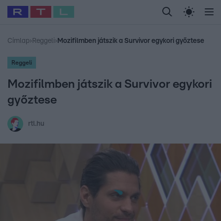
Legfrissebb
RTL Híradó
Fókusz
Sztárhírek
Randi
Celeb vagyok, me
#
Babits Marcella
#
Szellő István
#
Most Wanted
#
Gallusz Niko
Címlap
›
Reggeli
›
Mozifilmben játszik a Survivor egykori győztese
Reggeli
Mozifilmben játszik a Survivor egykori
győztese
rtl.hu