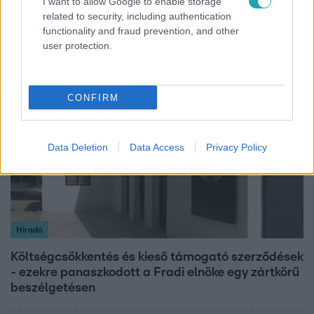
I want to allow Google to enable storage
related to security, including authentication
Pánikban menekültek az utasok a metróba tévedt
functionality and fraud prevention, and other
vaddisznó elől, vadász lőtte ki az állatot
user protection.
2:56
CONFIRM
Data Deletion
Data Access
Privacy Policy
Híradó
Költségcsökkentés és kieső támogató szerződések
- ezekre panaszkodott a Fradi elnöke egy zártkörű
beszélgetésen