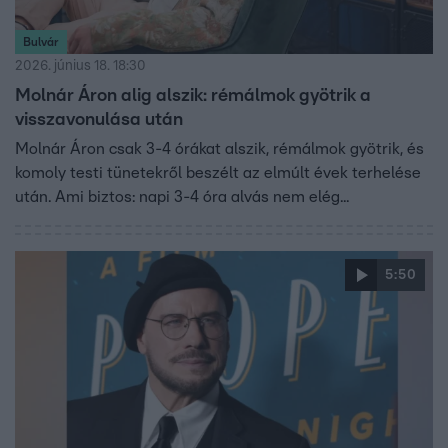
Bulvár
2026. június 18. 18:30
Molnár Áron alig alszik: rémálmok gyötrik a
visszavonulása után
Molnár Áron csak 3-4 órákat alszik, rémálmok gyötrik, és
komoly testi tünetekről beszélt az elmúlt évek terhelése
után. Ami biztos: napi 3-4 óra alvás nem elég...
5:50