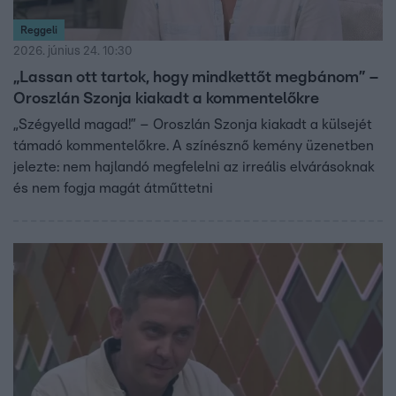
Reggeli
2026. június 24. 10:30
„Lassan ott tartok, hogy mindkettőt megbánom” –
Oroszlán Szonja kiakadt a kommentelőkre
„Szégyelld magad!” – Oroszlán Szonja kiakadt a külsejét
támadó kommentelőkre. A színésznő kemény üzenetben
jelezte: nem hajlandó megfelelni az irreális elvárásoknak
és nem fogja magát átműttetni