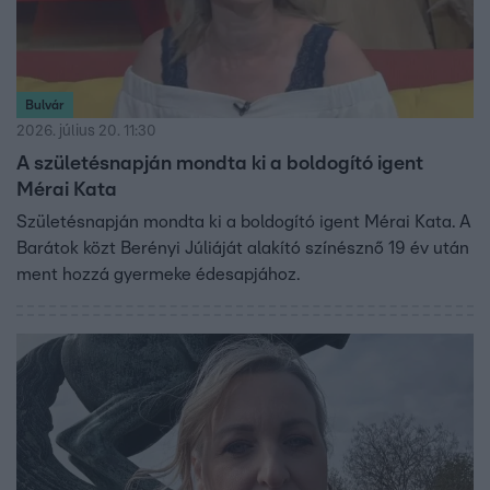
Bulvár
2026. július 20. 11:30
A születésnapján mondta ki a boldogító igent
Mérai Kata
Születésnapján mondta ki a boldogító igent Mérai Kata. A
Barátok közt Berényi Júliáját alakító színésznő 19 év után
ment hozzá gyermeke édesapjához.