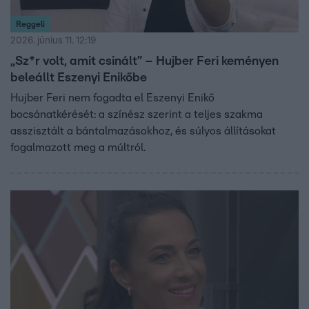
Reggeli
2026. június 11. 12:19
„Sz*r volt, amit csinált” – Hujber Feri keményen
beleállt Eszenyi Enikőbe
Hujber Feri nem fogadta el Eszenyi Enikő
bocsánatkérését: a színész szerint a teljes szakma
asszisztált a bántalmazásokhoz, és súlyos állításokat
fogalmazott meg a múltról.