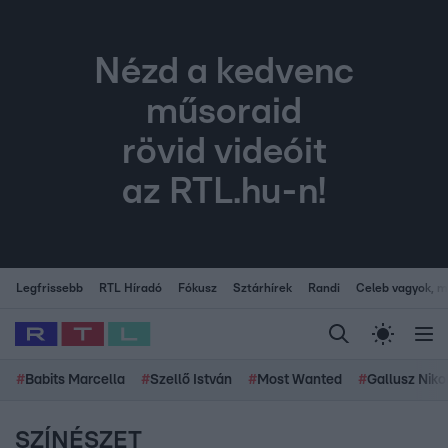
Nézd a kedvenc
műsoraid
rövid videóit
az RTL.hu-n!
Legfrissebb
RTL Híradó
Fókusz
Sztárhírek
Randi
Celeb vagyok, me
#
Babits Marcella
#
Szellő István
#
Most Wanted
#
Gallusz Niko
SZÍNÉSZET