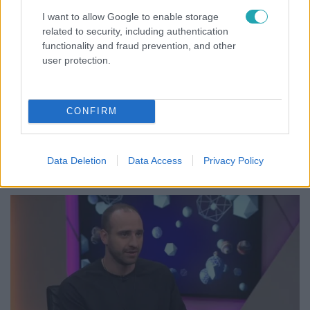
I want to allow Google to enable storage
related to security, including authentication
functionality and fraud prevention, and other
Életmód
user protection.
2026. június 30. 15:15
Megszavazták a legvonzóbb hazai és külföldi
sztárokat, politikusok is felkerültek a listára
CONFIRM
Egy játékos felmérésben közel 1500 válaszadó mondta el,
kik a legvonzóbb hazai és nemzetközi celebek, sőt melyik
politikusokat tartják a legszimpatikusabbnak.
Data Deletion
Data Access
Privacy Policy