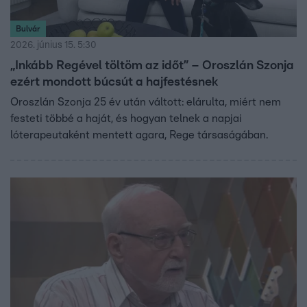
Bulvár
2026. június 15. 5:30
„Inkább Regével töltöm az időt” – Oroszlán Szonja
ezért mondott búcsút a hajfestésnek
Oroszlán Szonja 25 év után váltott: elárulta, miért nem
festeti többé a haját, és hogyan telnek a napjai
lóterapeutaként mentett agara, Rege társaságában.