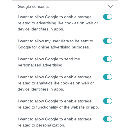
Google consents
I want to allow Google to enable storage
related to advertising like cookies on web or
Kultúra
device identifiers in apps.
2026. július 3. 9:10
Gyászhír érkezett: 82 évesen meghalt Szilágyi
I want to allow my user data to be sent to
Tibor
Google for online advertising purposes.
Elhunyt Szilágyi Tibor Kossuth-díjas színművész. A
I want to allow Google to send me
Vígszínház legendás alakja 82 éves volt, pályájával a
personalized advertising.
magyar színház és film meghatározó művésze lett.
I want to allow Google to enable storage
related to analytics like cookies on web or
device identifiers in apps.
I want to allow Google to enable storage
related to functionality of the website or app.
I want to allow Google to enable storage
related to personalization.