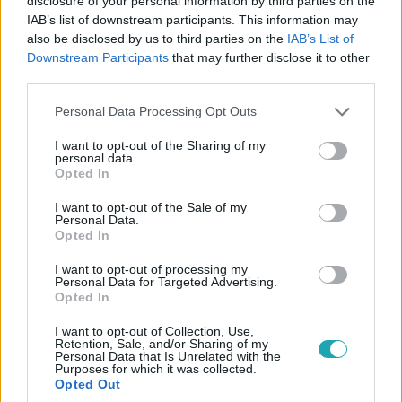
disclosure of your personal information by third parties on the
IAB’s list of downstream participants. This information may
also be disclosed by us to third parties on the
IAB’s List of
Downstream Participants
that may further disclose it to other
third parties.
Bulvár
2026. július 7. 13:30
Please note that this website/app uses one or more Google
Personal Data Processing Opt Outs
services and may gather and store information including but
Heti 4 edzés, diéta, bőrápolás - így lett Gombó
not limited to your visit or usage behaviour. You may click to
I want to opt-out of the Sharing of my
Viola Lotti tökéletes Michelle Wild
personal data.
grant or deny consent to Google and its third-party tags to
Opted In
A lehető legjobb formáját próbálta hozni Gombó Viola
use your data for below specified purposes in below Google
Lotti, aki a Birodalom című sorozatban az ikonikus
consent section.
I want to opt-out of the Sale of my
Michelle Wild bőrébe bújva szerepel.
Personal Data.
Opted In
I want to opt-out of processing my
Personal Data for Targeted Advertising.
Opted In
I want to opt-out of Collection, Use,
Retention, Sale, and/or Sharing of my
Personal Data that Is Unrelated with the
Purposes for which it was collected.
Opted Out