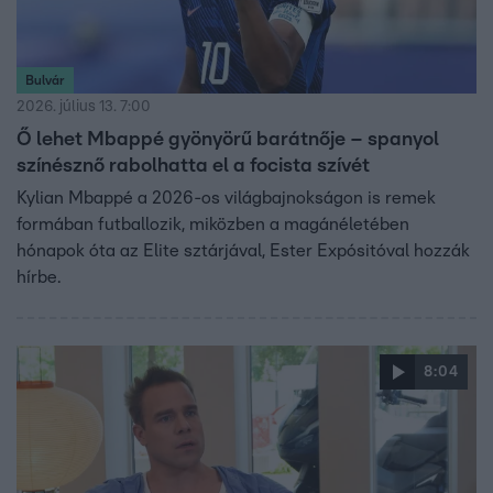
Bulvár
2026. július 13. 7:00
Ő lehet Mbappé gyönyörű barátnője – spanyol
színésznő rabolhatta el a focista szívét
Kylian Mbappé a 2026-os világbajnokságon is remek
formában futballozik, miközben a magánéletében
hónapok óta az Elite sztárjával, Ester Expósitóval hozzák
hírbe.
8:04