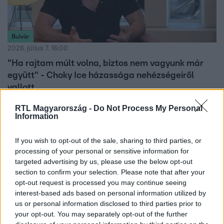
Bulvár
2026. július 7. 16:00
"Ha rajtam múlt volna, biztos nem vagyunk már
együtt" - Choky Ice házassága nehézségeiről
vallott
Boldog férj és családapa lett Choky Ice-ból. Noha a
RTL Magyarország -
Do Not Process My Personal
színészkedéssel felhagyott, ma is a felnőttfilmes
Information
szakmában tevékenykedik, csak már a kamera túloldalán.
If you wish to opt-out of the sale, sharing to third parties, or
processing of your personal or sensitive information for
targeted advertising by us, please use the below opt-out
2:23
section to confirm your selection. Please note that after your
opt-out request is processed you may continue seeing
interest-based ads based on personal information utilized by
us or personal information disclosed to third parties prior to
your opt-out. You may separately opt-out of the further