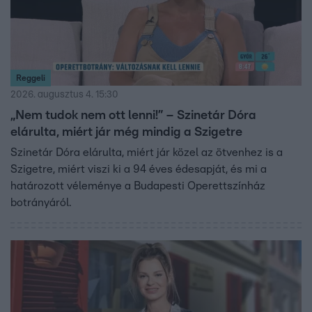
Reggeli
2026. augusztus 4. 15:30
„Nem tudok nem ott lenni!” – Szinetár Dóra
elárulta, miért jár még mindig a Szigetre
Szinetár Dóra elárulta, miért jár közel az ötvenhez is a
Szigetre, miért viszi ki a 94 éves édesapját, és mi a
határozott véleménye a Budapesti Operettszínház
botrányáról.