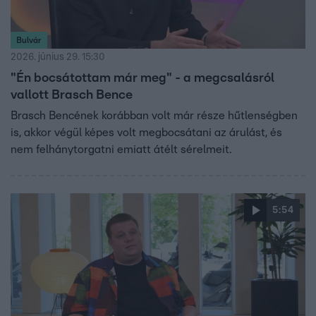
Bulvár
2026. június 29. 15:30
"Én bocsátottam már meg" - a megcsalásról
vallott Brasch Bence
Brasch Bencének korábban volt már része hűtlenségben
is, akkor végül képes volt megbocsátani az árulást, és
nem felhánytorgatni emiatt átélt sérelmeit.
5:54