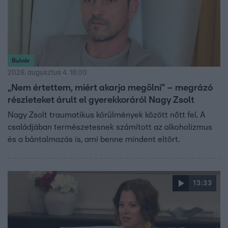
Bulvár
2026. augusztus 4. 18:00
„Nem értettem, miért akarja megölni” – megrázó
részleteket árult el gyerekkoráról Nagy Zsolt
Nagy Zsolt traumatikus körülmények között nőtt fel. A
családjában természetesnek számított az alkoholizmus
és a bántalmazás is, ami benne mindent eltört.
13:33