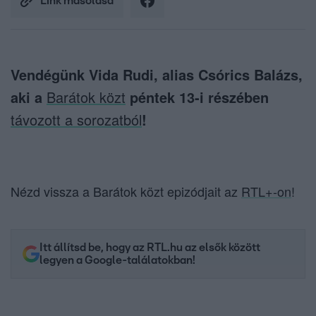
Link másolása
Vendégünk Vida Rudi, alias Csórics Balázs,
aki a
Barátok közt
péntek 13-i részében
távozott a sorozatból
!
Nézd vissza a Barátok közt epizódjait az
RTL+-on
!
Itt állítsd be, hogy az RTL.hu az elsők között
legyen a Google-találatokban!