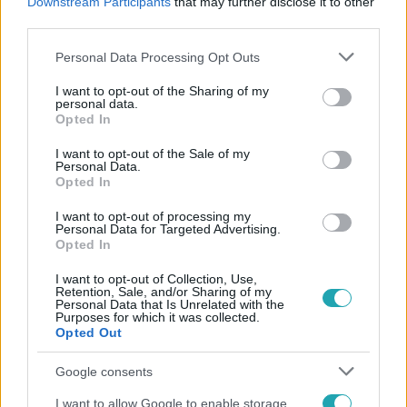
Downstream Participants
that may further disclose it to other
#
LAKATOS MÁRK
#
RTL
#
RTL KLUB
third parties.
Please note that this website/app uses one or more Google
Personal Data Processing Opt Outs
services and may gather and store information including but
not limited to your visit or usage behaviour. You may click to
I want to opt-out of the Sharing of my
personal data.
grant or deny consent to Google and its third-party tags to
Opted In
use your data for below specified purposes in below Google
consent section.
I want to opt-out of the Sale of my
Personal Data.
Népszerű
Opted In
I want to opt-out of processing my
Personal Data for Targeted Advertising.
Opted In
I want to opt-out of Collection, Use,
Retention, Sale, and/or Sharing of my
Personal Data that Is Unrelated with the
Purposes for which it was collected.
Opted Out
Google consents
I want to allow Google to enable storage