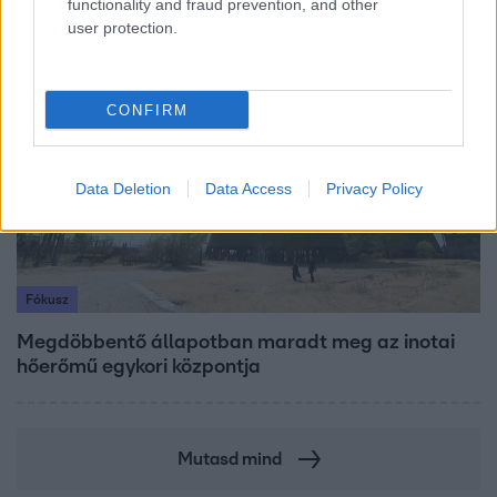
functionality and fraud prevention, and other
user protection.
17:49
CONFIRM
Data Deletion
Data Access
Privacy Policy
Fókusz
Megdöbbentő állapotban maradt meg az inotai
hőerőmű egykori központja
Mutasd mind