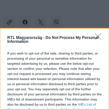
RTL Magyarország -
Do Not Process My Personal
Information
Kövess minket, és értesülj a friss hírekről a
Facebookon is!
If you wish to opt-out of the sale, sharing to third parties, or
processing of your personal or sensitive information for
targeted advertising by us, please use the below opt-out
Követem
section to confirm your selection. Please note that after your
opt-out request is processed you may continue seeing
interest-based ads based on personal information utilized by
us or personal information disclosed to third parties prior to
your opt-out. You may separately opt-out of the further
disclosure of your personal information by third parties on the
#
REGGELI
#
CSÓRICS BALÁZS
#
PRIBELSZKI NORBI
IAB’s list of downstream participants. This information may
also be disclosed by us to third parties on the
IAB’s List of
#
BARÁTOK KÖZT
#
SOROZAT
#
PELLER MARIANN