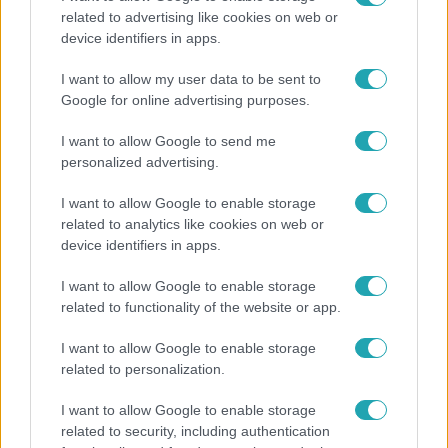
related to advertising like cookies on web or
Életmód
device identifiers in apps.
Gyakori tévhit dől meg a ventilátorról – így
I want to allow my user data to be sent to
érdemes használni a fizikus szerint
Google for online advertising purposes.
I want to allow Google to send me
personalized advertising.
I want to allow Google to enable storage
related to analytics like cookies on web or
device identifiers in apps.
I want to allow Google to enable storage
related to functionality of the website or app.
I want to allow Google to enable storage
related to personalization.
Bulvár
I want to allow Google to enable storage
A tökéletes strandfotók mögött: ismert magyarok
related to security, including authentication
vallottak szégyenről, fogyásról és önbizalomról