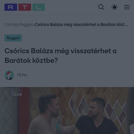
Legfrissebb
RTL Híradó
Fókusz
Sztárhírek
Randi
Celeb vagyok, me
#
Babits Marcella
#
Szellő István
#
Most Wanted
#
Gallusz Niko
Címlap
›
Reggeli
›
Csórics Balázs még visszatérhet a Barátok köztbe?
Reggeli
Csórics Balázs még visszatérhet a
Barátok köztbe?
rtl.hu