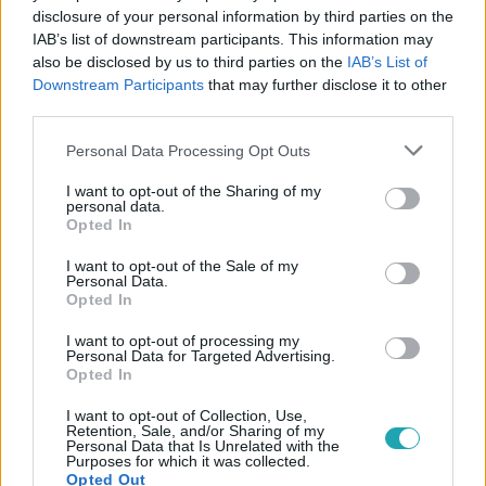
disclosure of your personal information by third parties on the
IAB’s list of downstream participants. This information may
also be disclosed by us to third parties on the
IAB’s List of
Downstream Participants
that may further disclose it to other
third parties.
#
NYERŐ PÁROS
#
GÁSPÁR LACI
#
GYÚRÁS
Please note that this website/app uses one or more Google
#
EDZÉS
#
IZOM
#
GÁSPÁR NIKI
#
RTL
Personal Data Processing Opt Outs
services and may gather and store information including but
#
RTL KLUB
not limited to your visit or usage behaviour. You may click to
I want to opt-out of the Sharing of my
personal data.
grant or deny consent to Google and its third-party tags to
Opted In
use your data for below specified purposes in below Google
consent section.
I want to opt-out of the Sale of my
Personal Data.
Opted In
I want to opt-out of processing my
Personal Data for Targeted Advertising.
Népszerű
Opted In
I want to opt-out of Collection, Use,
Retention, Sale, and/or Sharing of my
Personal Data that Is Unrelated with the
Purposes for which it was collected.
Opted Out