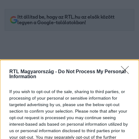
Itt állítsd be, hogy az RTL.hu az elsők között
legyen a Google-találatokban!
RTL Magyarország -
Do Not Process My Personal
Information
If you wish to opt-out of the sale, sharing to third parties, or
processing of your personal or sensitive information for
Kövess minket, és értesülj a friss hírekről a
targeted advertising by us, please use the below opt-out
section to confirm your selection. Please note that after your
Facebookon is!
opt-out request is processed you may continue seeing
interest-based ads based on personal information utilized by
Követem
us or personal information disclosed to third parties prior to
your opt-out. You may separately opt-out of the further