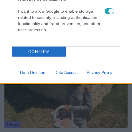
I want to allow Google to enable storage
related to security, including authentication
functionality and fraud prevention, and other
Horoszkóp
user protection.
Ennek a 3 csillagjegynek sorsfordító találkozást
hozhat az augusztus
CONFIRM
6:41
Data Deletion
Data Access
Privacy Policy
Fókusz