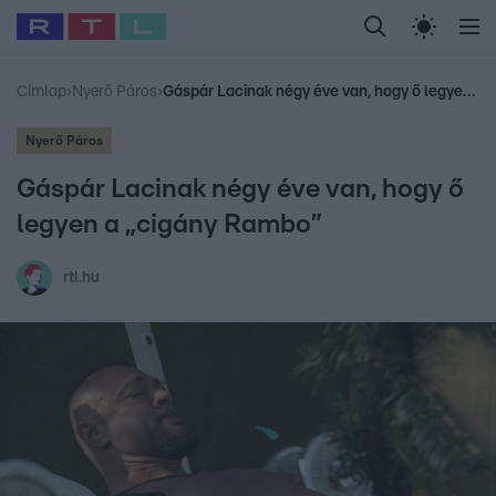
Legfrissebb
RTL Híradó
Fókusz
Sztárhírek
Randi
Celeb vagyok, me
#
Babits Marcella
#
Szellő István
#
Most Wanted
#
Gallusz Niko
Címlap
›
Nyerő Páros
›
Gáspár Lacinak négy éve van, hogy ő legyen a „cigány Rambo”
Nyerő Páros
Gáspár Lacinak négy éve van, hogy ő
legyen a „cigány Rambo”
rtl.hu