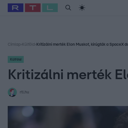
#
Babits Marcella
#
Szellő István
#
Most Wanted
#
Gallusz Ni
Címlap
›
Külföld
›
Kritizálni merték Elon Muskot, kirúgták a SpaceX d
Külföld
Kritizálni merték E
rtl.hu