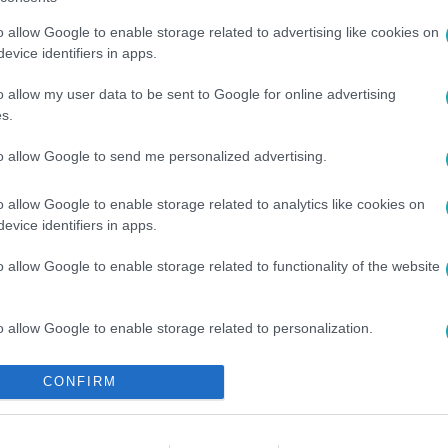
o allow Google to enable storage related to advertising like cookies on
evice identifiers in apps.
o allow my user data to be sent to Google for online advertising
s.
RÚGÁS
#
KRITIKA
to allow Google to send me personalized advertising.
o allow Google to enable storage related to analytics like cookies on
evice identifiers in apps.
o allow Google to enable storage related to functionality of the website
o allow Google to enable storage related to personalization.
o allow Google to enable storage related to security, including
CONFIRM
cation functionality and fraud prevention, and other user protection.