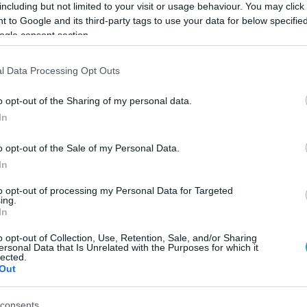
including but not limited to your visit or usage behaviour. You may click 
 to Google and its third-party tags to use your data for below specifi
ogle consent section.
Link másolása
l Data Processing Opt Outs
o opt-out of the Sharing of my personal data.
cég vezetőségének, amiben Musk viselkedését
In
o opt-out of the Sale of my Personal Data.
In
to opt-out of processing my Personal Data for Targeted
ing.
In
között legyen a Google-találatokban!
o opt-out of Collection, Use, Retention, Sale, and/or Sharing
ersonal Data that Is Unrelated with the Purposes for which it
lected.
Out
consents