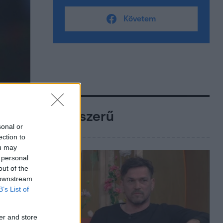
Követem
Népszerű
sonal or
ection to
ou may
 personal
out of the
 downstream
B’s List of
er and store