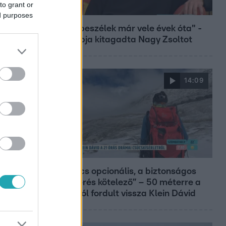
to grant or
Bulvár
ed purposes
"Nem beszélek már vele évek óta" -
Édesapja kitagadta Nagy Zsoltot
14:09
Reggeli
„A csúcs opcionális, a biztonságos
hazatérés kötelező” – 50 méterre a
csúcstól fordult vissza Klein Dávid