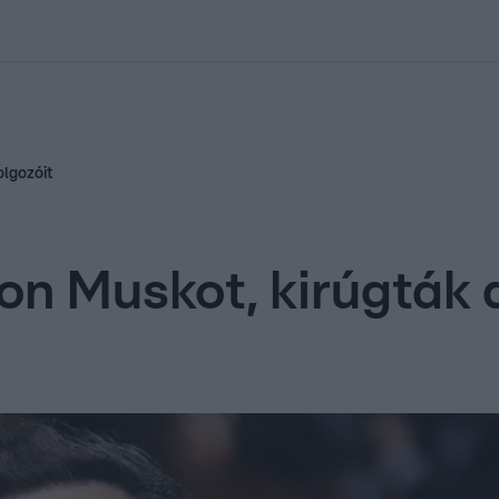
kolett
#
Időjárás
#
RTL műsor
#
Víz
#
Magyar Péter
#
Csillagjeg
olgozóit
lon Muskot, kirúgták