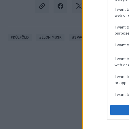
I want t
web or d
I want t
purpose
#
KÜLFÖLD
#
ELON MUSK
#
SPACEX
#
LEVÉL
#
KI
I want 
I want t
web or d
I want t
or app.
I want t
I want t
authenti