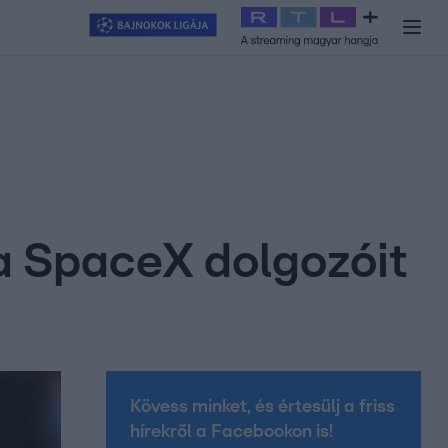
y
#
RTL+
#
Exek csatája 2026
#
Celeb vagyok, ments ki innen
#
H
 a SpaceX dolgozóit
Kövess minket, és értesülj a friss
hírekről a Facebookon is!