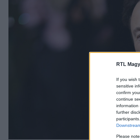
RTL Magy
If you wish 
sensitive in
confirm you
continue se
information 
further disc
participants
Downstream 
Please note