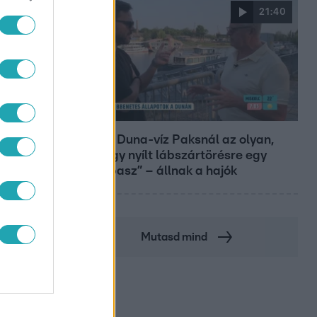
21:40
Reggeli
„10 cm Duna-víz Paksnál az olyan,
mint egy nyílt lábszártörésre egy
sebtapasz” – állnak a hajók
Mutasd mind