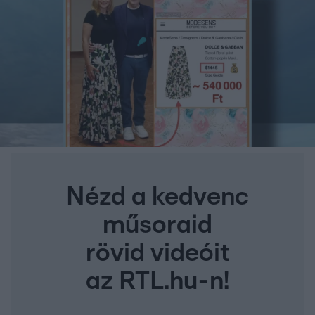
Nézd a kedvenc
műsoraid
rövid videóit
az RTL.hu-n!