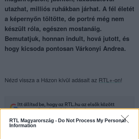
utazhat, milliós ruhákban járhat. A fél életét
a képernyőn töltötte, de portré még nem
készült róla, egészen mostanáig.
Bemutatjuk, honnan indult, hová jutott, és
hogy kicsoda pontosan Várkonyi Andrea.
Nézd vissza a Házon kívül adásait az
RTL+-on
!
Itt állítsd be, hogy az RTL.hu az elsők között
legyen a Google-találatokban!
RTL Magyarország -
Do Not Process My Personal
Information