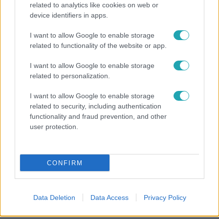
related to analytics like cookies on web or
device identifiers in apps.
Életmód
I want to allow Google to enable storage
related to functionality of the website or app.
Kitört a lecsó-láz! Íme 3 tuti recept az
elkészítéséhez
I want to allow Google to enable storage
related to personalization.
I want to allow Google to enable storage
related to security, including authentication
functionality and fraud prevention, and other
user protection.
CONFIRM
Bulvár
Data Deletion
Data Access
Privacy Policy
Véget ért a közös munka! Balogh Levente