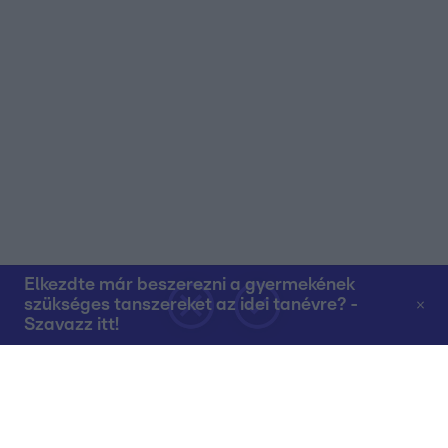
Elkezdte már beszerezni a gyermekének
szükséges tanszereket az idei tanévre? -
Szavazz itt!