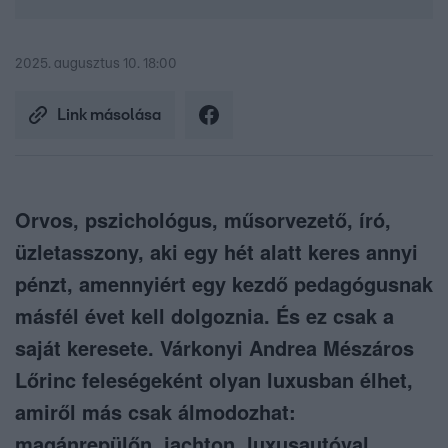
2025. augusztus 10. 18:00
Link másolása
Orvos, pszichológus, műsorvezető, író,
üzletasszony, aki egy hét alatt keres annyi
pénzt, amennyiért egy kezdő pedagógusnak
másfél évet kell dolgoznia. És ez csak a
saját keresete. Várkonyi Andrea Mészáros
Lőrinc feleségeként olyan luxusban élhet,
amiről más csak álmodozhat:
magánrepülőn, jachton, luxusautóval