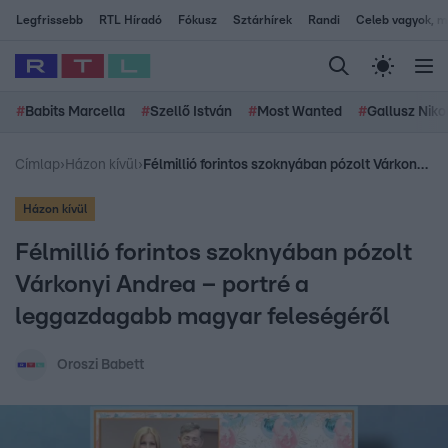
Legfrissebb
RTL Híradó
Fókusz
Sztárhírek
Randi
Celeb vagyok, me
#
Babits Marcella
#
Szellő István
#
Most Wanted
#
Gallusz Niko
Címlap
›
Házon kívül
›
Félmillió forintos szoknyában pózolt Várkonyi Andrea – portré a leggazdagabb magyar feleségéről
Házon kívül
Félmillió forintos szoknyában pózolt
Várkonyi Andrea – portré a
leggazdagabb magyar feleségéről
Oroszi Babett