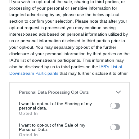
If you wish to opt-out of the sale, sharing to third parties, or
processing of your personal or sensitive information for
targeted advertising by us, please use the below opt-out
section to confirm your selection. Please note that after your
opt-out request is processed you may continue seeing
interest-based ads based on personal information utilized by
us or personal information disclosed to third parties prior to
your opt-out. You may separately opt-out of the further
Kövess minket, és értesülj a friss hírekről a
disclosure of your personal information by third parties on the
Facebookon is!
IAB’s list of downstream participants. This information may
also be disclosed by us to third parties on the
IAB’s List of
Downstream Participants
that may further disclose it to other
Követem
third parties.
Please note that this website/app uses one or more Google
Personal Data Processing Opt Outs
services and may gather and store information including but
not limited to your visit or usage behaviour. You may click to
I want to opt-out of the Sharing of my
personal data.
grant or deny consent to Google and its third-party tags to
Opted In
use your data for below specified purposes in below Google
#
HÁZON KÍVÜL
#
ADÁSRÉSZLETEK
#
VIDEÓ
consent section.
I want to opt-out of the Sale of my
Personal Data.
#
VÁRKONYI ANDREA
#
ÜZLETASSZONY
#
ORVOS
Opted In