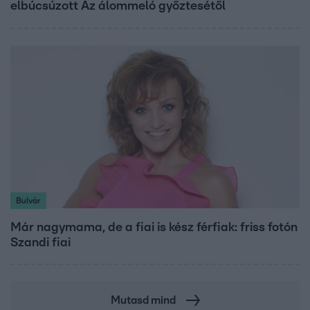
elbúcsúzott Az álommeló győztesétől
Bulvár
Már nagymama, de a fiai is kész férfiak: friss fotón
Szandi fiai
Mutasd mind