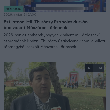
Heti Hetes
2026. május 31. 21:00
Ezt látnod kell! Thuróczy Szabolcs durván
beolvasott Mészáros Lőrincnek
2026-ban az emberek „nagyon kipihent milliárdosnak”
szeretnének kinézni. Thuróczy Szabolcsnak nem is kellett
több: egyből beszólt Mészáros Lőrincnek.
3:04