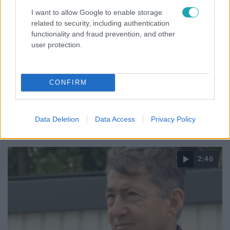
I want to allow Google to enable storage
related to security, including authentication
Híradó
functionality and fraud prevention, and other
2026. február 4. 18:35
user protection.
Mészáros Lőrinc cége felmentést kap, a
hálózatüzemeltető vállalatokat nem érinti a
rezsistop miatti különadó
CONFIRM
Rezsistop-rendelet: a hálózatüzemeltetők mentesülnek a
különadó alól, így Mészáros Lőrinc Opusát sem terheli
pluszköltség.
Data Deletion
Data Access
Privacy Policy
2:46