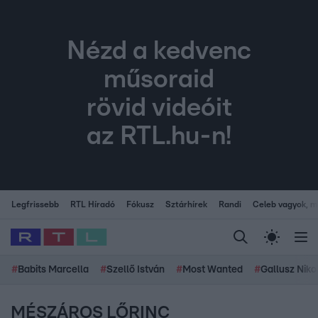
Nézd a kedvenc
műsoraid
rövid videóit
az RTL.hu-n!
Legfrissebb
RTL Híradó
Fókusz
Sztárhírek
Randi
Celeb vagyok, me
#
Babits Marcella
#
Szellő István
#
Most Wanted
#
Gallusz Niko
MÉSZÁROS LŐRINC