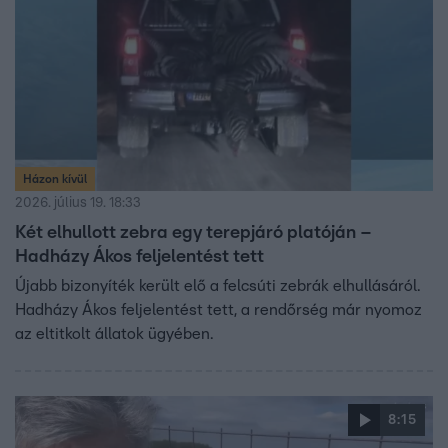
Házon kívül
2026. július 19. 18:33
Két elhullott zebra egy terepjáró platóján –
Hadházy Ákos feljelentést tett
Újabb bizonyíték került elő a felcsúti zebrák elhullásáról.
Hadházy Ákos feljelentést tett, a rendőrség már nyomoz
az eltitkolt állatok ügyében.
8:15