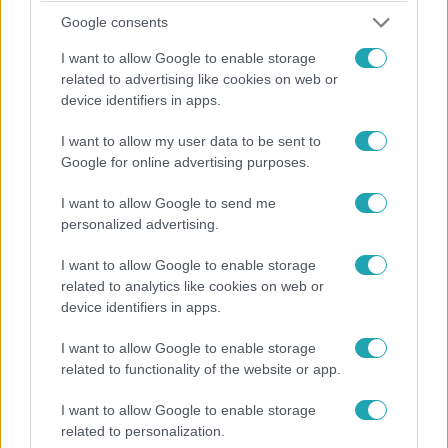
Híradó
Google consents
2026. április 5. 16:58
I want to allow Google to enable storage
Véget ért a Citadella 6 éves felújítása – az
related to advertising like cookies on web or
átadáson Orbán Viktor az országot fenyegető
device identifiers in apps.
veszélyekről beszélt
I want to allow my user data to be sent to
A turisták előtt lezárták a környéket, amíg a
Google for online advertising purposes.
miniszterelnök ott volt, de a független sajtó sem
mehetett közel. A Citadella felújítására 20 milliárdot
I want to allow Google to send me
szánt a kormány.
personalized advertising.
I want to allow Google to enable storage
related to analytics like cookies on web or
3:10
device identifiers in apps.
I want to allow Google to enable storage
related to functionality of the website or app.
I want to allow Google to enable storage
related to personalization.