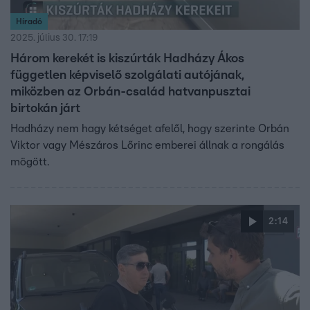
Híradó
2025. július 30. 17:19
Három kerekét is kiszúrták Hadházy Ákos
független képviselő szolgálati autójának,
miközben az Orbán-család hatvanpusztai
birtokán járt
Hadházy nem hagy kétséget afelől, hogy szerinte Orbán
Viktor vagy Mészáros Lőrinc emberei állnak a rongálás
mögött.
2:14