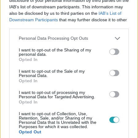
disclosure of your personal information by third parties on the
IAB’s list of downstream participants. This information may
Híradó
also be disclosed by us to third parties on the
IAB’s List of
2026. április 18. 16:54
Downstream Participants
that may further disclose it to other
10-ből már csak 4 zebrát láttak Mészáros Lőrinc
third parties.
birtokán
Please note that this website/app uses one or more Google
Personal Data Processing Opt Outs
Zebrák a hatvanpusztai birtoknál: 10 helyett csak 4-et
services and may gather and store information including but
láttak, Hadházy szerint eltűntek állatok, de a hatóság
not limited to your visit or usage behaviour. You may click to
I want to opt-out of the Sharing of my
personal data.
nem indított nyomozást.
grant or deny consent to Google and its third-party tags to
Opted In
use your data for below specified purposes in below Google
consent section.
I want to opt-out of the Sale of my
Personal Data.
Opted In
3:04
I want to opt-out of processing my
Personal Data for Targeted Advertising.
Opted In
I want to opt-out of Collection, Use,
Retention, Sale, and/or Sharing of my
Personal Data that Is Unrelated with the
Purposes for which it was collected.
Opted Out