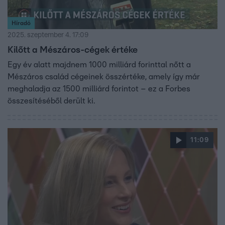
Híradó
2025. szeptember 4. 17:09
Kilőtt a Mészáros-cégek értéke
Egy év alatt majdnem 1000 milliárd forinttal nőtt a
Mészáros család cégeinek összértéke, amely így már
meghaladja az 1500 milliárd forintot – ez a Forbes
összesítéséből derült ki.
11:09