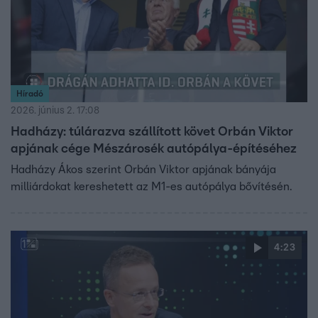
Híradó
2026. június 2. 17:08
Hadházy: túlárazva szállított követ Orbán Viktor
apjának cége Mészárosék autópálya-építéséhez
Hadházy Ákos szerint Orbán Viktor apjának bányája
milliárdokat kereshetett az M1-es autópálya bővítésén.
4:23