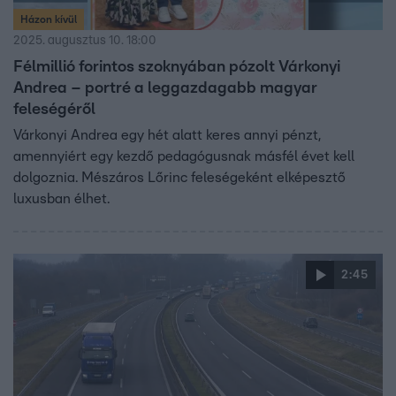
Házon kívül
2025. augusztus 10. 18:00
Félmillió forintos szoknyában pózolt Várkonyi
Andrea – portré a leggazdagabb magyar
feleségéről
Várkonyi Andrea egy hét alatt keres annyi pénzt,
amennyiért egy kezdő pedagógusnak másfél évet kell
dolgoznia. Mészáros Lőrinc feleségeként elképesztő
luxusban élhet.
2:45