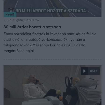
Híradó
2025. augusztus 8. 16:57
30 milliárdot hozott a sztráda
Ennyi osztalékot fizettek ki kevesebb mint két és fél év
alatt az állami autópálya-koncessziók nyomán a
tulajdonosoknak Mészáros Lőrinc és Szíjj László
magántőkealapjai.
0:36