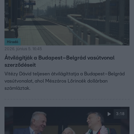
Híradó
2026. június 5. 16:45
Átvilágítják a Budapest–Belgrád vasútvonal
szerződéseit
Vitézy Dávid teljesen átvilágíttatja a Budapest–Belgrád
vasútvonalat, ahol Mészáros Lőrincék dollárban
számláztak.
3:18