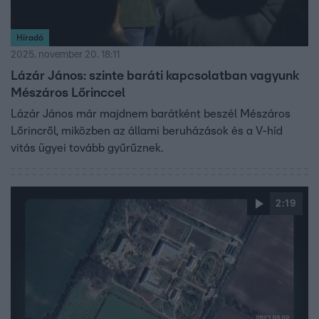
Híradó
2025. november 20. 18:11
Lázár János: szinte baráti kapcsolatban vagyunk
Mészáros Lőrinccel
Lázár János már majdnem barátként beszél Mészáros
Lőrincről, miközben az állami beruházások és a V-híd
vitás ügyei tovább gyűrűznek.
2:19