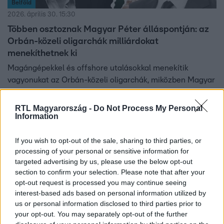
Belföld
2026. április 30. 15:30
Többen osztoznak Magyar Péter álláspontján: az
Orbán-közeli oligarchák milliárdokat
menekíthetnek ki
Magángépekkel és offshore utalásokkal menekítik
vagyonukat az Orbán-közeli oligarchák, miközben Magyar
Péter elszámoltatást ígér. Részletek az rtl.hu-n.
RTL Magyarország -
Do Not Process My Personal
Information
2:50
If you wish to opt-out of the sale, sharing to third parties, or
processing of your personal or sensitive information for
targeted advertising by us, please use the below opt-out
section to confirm your selection. Please note that after your
opt-out request is processed you may continue seeing
interest-based ads based on personal information utilized by
us or personal information disclosed to third parties prior to
your opt-out. You may separately opt-out of the further