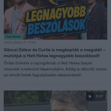
Heti Hetes
2026. június 21. 17:00
Gönczi Gábor és Curtis is megkapták a magukét –
mutatjuk a Heti Hetes legnagyobb beszólásait!
Óriási örömhír a rajongóknak: a Heti Hetes ősszel
visszatér a televízió képernyőjére. Addig is idézzük vissza
az elmúlt hetek legcsípősebb odaszúrásait!
3:07