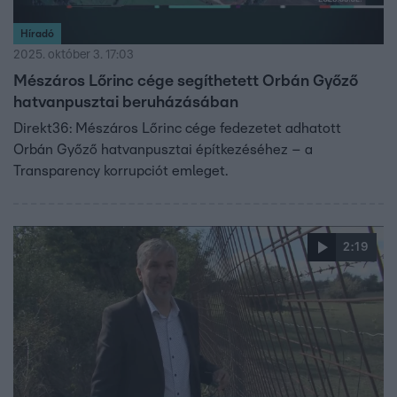
Híradó
2025. október 3. 17:03
Mészáros Lőrinc cége segíthetett Orbán Győző
hatvanpusztai beruházásában
Direkt36: Mészáros Lőrinc cége fedezetet adhatott
Orbán Győző hatvanpusztai építkezéséhez – a
Transparency korrupciót emleget.
2:19