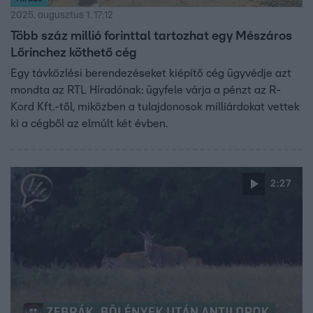
2025. augusztus 1. 17:12
Több száz millió forinttal tartozhat egy Mészáros
Lőrinchez köthető cég
Egy távközlési berendezéseket kiépítő cég ügyvédje azt
mondta az RTL Híradónak: ügyfele várja a pénzt az R-
Kord Kft.-től, miközben a tulajdonosok milliárdokat vettek
ki a cégből az elmúlt két évben.
2:27