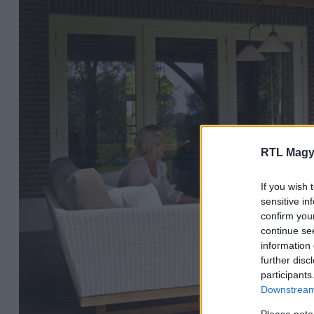
RTL Magy
If you wish 
sensitive in
confirm you
continue se
information 
further disc
participants
Downstream 
Please note