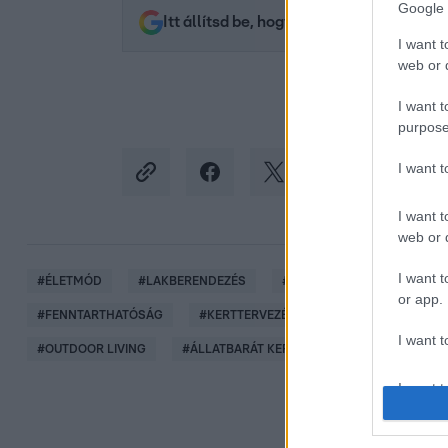
Google 
Itt állítsd be, hogy az RTL.hu az elsők 
I want t
web or d
I want t
purpose
I want 
I want t
web or d
I want t
#
ÉLETMÓD
#
LAKBERENDEZÉS
#
OTTHON TIPPEK
#
LA
or app.
#
FENNTARTHATÓSÁG
#
KERTTERVEZÉS
#
TECHNOLÓGIA
I want t
#
OUTDOOR LIVING
#
ÁLLATBARÁT KERT
#
ÖNELLÁTÁS
I want t
authenti