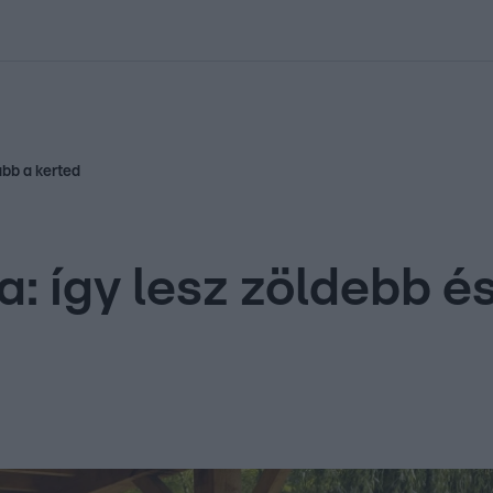
kolett
#
Időjárás
#
RTL műsor
#
Víz
#
Magyar Péter
#
Csillagjeg
abb a kerted
a: így lesz zöldebb é