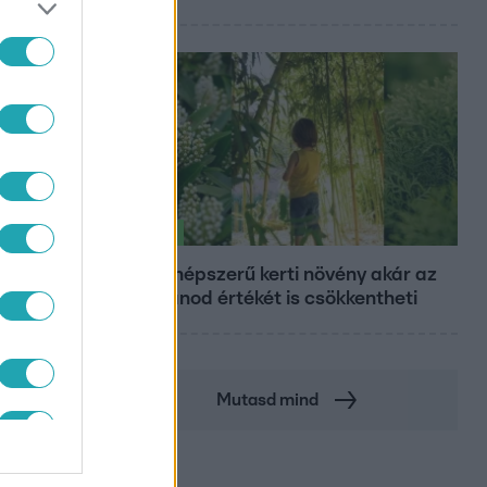
Életmód
Ez a 3 népszerű kerti növény akár az
ingatlanod értékét is csökkentheti
Mutasd mind