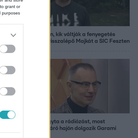
to grant or
ed purposes
Fókusz
Megvan, kik váltják a fenyegetés
miatt visszalépő Majkát a SIC Feszten
Bulvár
Otthagyta a rádiózást, most
óceánjáró hajón dolgozik Garami
Gábor