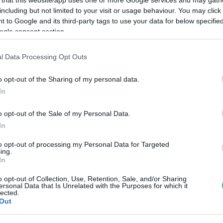
including but not limited to your visit or usage behaviour. You may click 
 to Google and its third-party tags to use your data for below specifi
ogle consent section.
l Data Processing Opt Outs
Link másolása
o opt-out of the Sharing of my personal data.
In
zól a fenntarthatóságról, a
o opt-out of the Sale of my Personal Data.
vezésről. A klímaváltozás, a szélsőséges
In
iránti vágy továbbra is formálja a kerteket
to opt-out of processing my Personal Data for Targeted
ing.
zájnt és a technológiát sem. A kert ma már
In
arok, hanem életstílus.
o opt-out of Collection, Use, Retention, Sale, and/or Sharing
ersonal Data that Is Unrelated with the Purposes for which it
lected.
Out