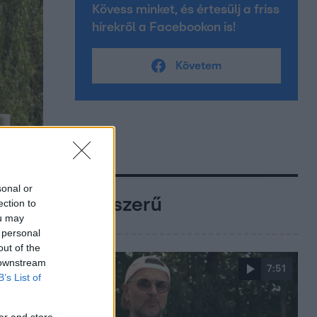
Kövess minket, és értesülj a friss
hírekről a Facebookon is!
Követem
sonal or
Népszerű
ection to
ou may
 personal
out of the
 downstream
7:51
B’s List of
er and store