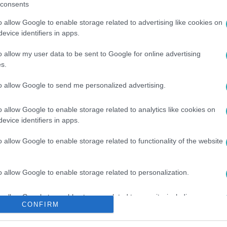
consents
között legyen a Google-találatokban!
o allow Google to enable storage related to advertising like cookies on
evice identifiers in apps.
o allow my user data to be sent to Google for online advertising
s.
to allow Google to send me personalized advertising.
o allow Google to enable storage related to analytics like cookies on
evice identifiers in apps.
o allow Google to enable storage related to functionality of the website
KÁSDEKOR
#
HÁZTARTÁS
#
BARKÁCSOLÁS
#
OTTHON
#
KERTÉSZET
#
URBAN JUNGLE
#
KLÍMAVÁLTOZÁS
o allow Google to enable storage related to personalization.
o allow Google to enable storage related to security, including
CONFIRM
cation functionality and fraud prevention, and other user protection.