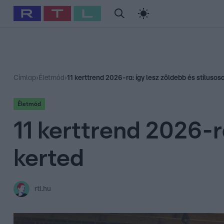
#
Babits Marcella
#
Szellő István
#
Most Wanted
#
Gallusz Ni
Címlap
›
Életmód
›
11 kerttrend 2026-ra: így lesz zöldebb és stílusos
Életmód
11 kerttrend 2026-r
kerted
rtl.hu