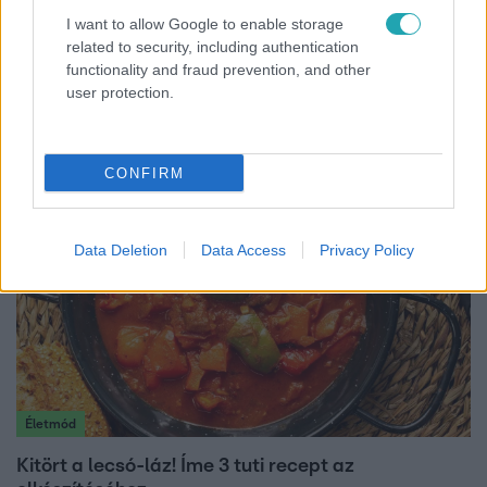
I want to allow Google to enable storage
related to security, including authentication
Bulvár
functionality and fraud prevention, and other
user protection.
A fiataloknak üzent Majka: „Hagyjátok ezt abba,
ez nagyon ciki!”
CONFIRM
Data Deletion
Data Access
Privacy Policy
Életmód
Kitört a lecsó-láz! Íme 3 tuti recept az