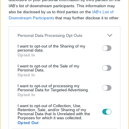
IAB’s list of downstream participants. This information may
also be disclosed by us to third parties on the
IAB’s List of
Downstream Participants
that may further disclose it to other
#
ÉLETMÓD
#
ZÖLD VÁROSOK
#
KÖRNYEZETVÉDELEM
third parties.
#
KSH
#
JELENTÉS
#
ZÖLD TERÜLET
Please note that this website/app uses one or more Google
Personal Data Processing Opt Outs
#
VÁROSI ÉLETMÍNŐSÉG
services and may gather and store information including but
not limited to your visit or usage behaviour. You may click to
I want to opt-out of the Sharing of my
personal data.
grant or deny consent to Google and its third-party tags to
Opted In
use your data for below specified purposes in below Google
consent section.
I want to opt-out of the Sale of my
Personal Data.
Opted In
I want to opt-out of processing my
Népszerű
Personal Data for Targeted Advertising.
Opted In
I want to opt-out of Collection, Use,
Retention, Sale, and/or Sharing of my
Personal Data that Is Unrelated with the
Purposes for which it was collected.
Opted Out