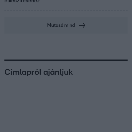
elkészítéséhez
Mutasd mind
Címlapról ajánljuk