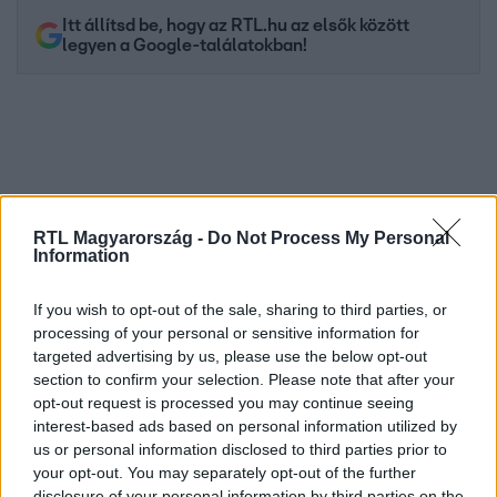
Itt állítsd be, hogy az RTL.hu az elsők között
legyen a Google-találatokban!
RTL Magyarország -
Do Not Process My Personal
Information
If you wish to opt-out of the sale, sharing to third parties, or
processing of your personal or sensitive information for
Kövess minket, és értesülj a friss hírekről a
targeted advertising by us, please use the below opt-out
Facebookon is!
section to confirm your selection. Please note that after your
opt-out request is processed you may continue seeing
Követem
interest-based ads based on personal information utilized by
us or personal information disclosed to third parties prior to
your opt-out. You may separately opt-out of the further
disclosure of your personal information by third parties on the