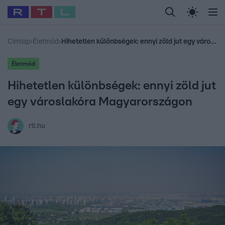
Legfrissebb
RTL Híradó
Fókusz
Sztárhírek
Randi
Celeb vagyok, me
#
Babits Marcella
#
Szellő István
#
Most Wanted
#
Gallusz Niko
Címlap
›
Életmód
›
Hihetetlen különbségek: ennyi zöld jut egy városlakóra Magyarországon
Életmód
Hihetetlen különbségek: ennyi zöld jut
egy városlakóra Magyarországon
rtl.hu