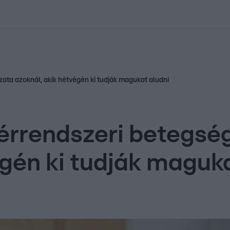
kolett
#
Időjárás
#
RTL műsor
#
Víz
#
Magyar Péter
#
Csillagjeg
ata azoknál, akik hétvégén ki tudják magukat aludni
 érrendszeri betegsé
égén ki tudják maguk