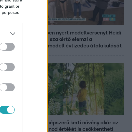
to grant or
ed purposes
Reggeli
19 évesen nyert modellversenyt Heidi
Klum – szakértő elemzi a
szupermodell évtizedes átalakulását
Életmód
Ez a 3 népszerű kerti növény akár az
ingatlanod értékét is csökkentheti