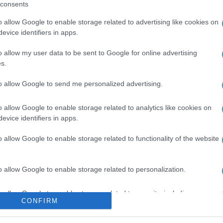
consents
o allow Google to enable storage related to advertising like cookies on
evice identifiers in apps.
o allow my user data to be sent to Google for online advertising
s.
to allow Google to send me personalized advertising.
#
SZÍV- ÉS ÉRRENDSZERI BETEGSÉG
#
SZÍVINFARKTUS
o allow Google to enable storage related to analytics like cookies on
evice identifiers in apps.
o allow Google to enable storage related to functionality of the website
o allow Google to enable storage related to personalization.
o allow Google to enable storage related to security, including
CONFIRM
cation functionality and fraud prevention, and other user protection.