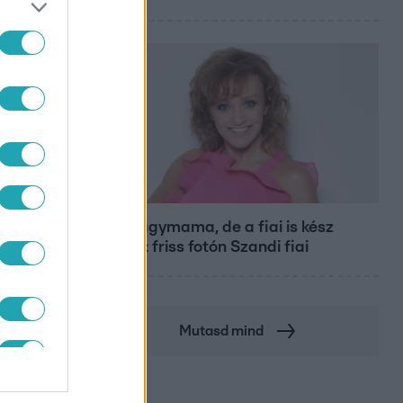
Bulvár
Már nagymama, de a fiai is kész
férfiak: friss fotón Szandi fiai
Mutasd mind