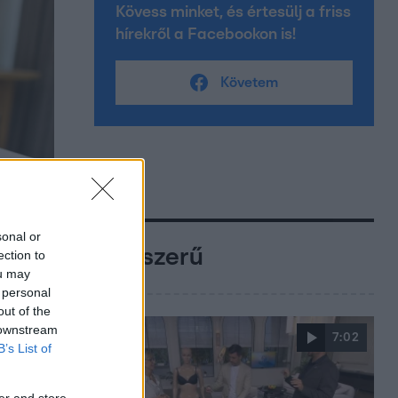
Kövess minket, és értesülj a friss
hírekről a Facebookon is!
Követem
sonal or
Népszerű
ection to
ou may
 personal
out of the
 downstream
7:02
B’s List of
er and store