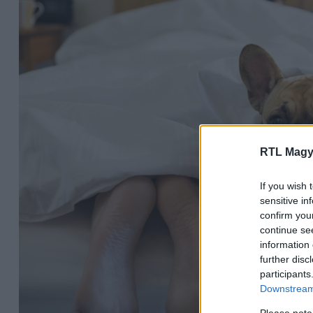
RTL Magy
If you wish 
sensitive in
confirm you
continue se
information 
further disc
participants
Downstream 
Please note