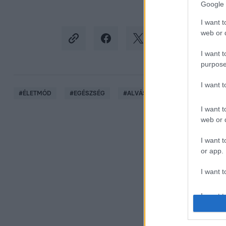
Google 
I want t
web or d
I want t
purpose
I want 
#
ÉLETMÓD
#
EGÉSZSÉG
#
ALVÁS
#
ALVÁSHIÁNY
I want t
web or d
I want t
or app.
I want t
I want t
authenti