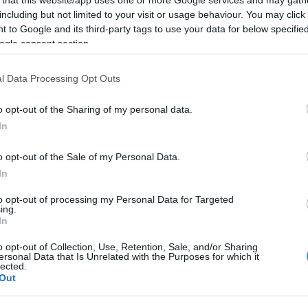
including but not limited to your visit or usage behaviour. You may click 
 to Google and its third-party tags to use your data for below specifi
ogle consent section.
l Data Processing Opt Outs
Link másolása
o opt-out of the Sharing of my personal data.
In
 fordítja vissza teljesen a krónikus
o opt-out of the Sale of my Personal Data.
In
to opt-out of processing my Personal Data for Targeted
ing.
In
o opt-out of Collection, Use, Retention, Sale, and/or Sharing
ersonal Data that Is Unrelated with the Purposes for which it
között legyen a Google-találatokban!
lected.
Out