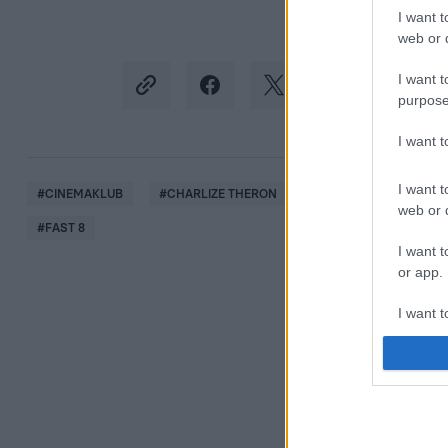
I want t
web or d
I want t
purpose
I want 
I want t
#
CINEMAKLUB
#
CHARLIZE THERON
#
DEADPOOL
#
DE
web or d
#
FAST 8
I want t
or app.
I want t
I want t
authenti