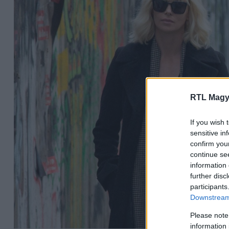
RTL Magy
If you wish 
sensitive in
confirm you
continue se
information 
further disc
participants
Downstream 
Please note
information 