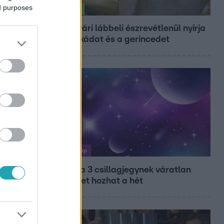
ed purposes
Életmód
Ez a nyári lábbeli észrevétlenül nyírja
ki a bokádat és a gerincedet
Horoszkóp
Ennek a 3 csillagjegynek váratlan
sikereket hozhat a hét