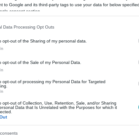
 to Google and its third-party tags to use your data for below specifi
ogle consent section.
Link másolása
l Data Processing Opt Outs
o opt-out of the Sharing of my personal data.
In
rgatott mozija új címet kapott és most
keség pedig azt is elárulta, miket követelt
o opt-out of the Sale of my Personal Data.
a hely, amit még mindenképpen meg kellett
In
sunkat!
to opt-out of processing my Personal Data for Targeted
ing.
In
o opt-out of Collection, Use, Retention, Sale, and/or Sharing
ersonal Data that Is Unrelated with the Purposes for which it
lected.
Out
között legyen a Google-találatokban!
consents