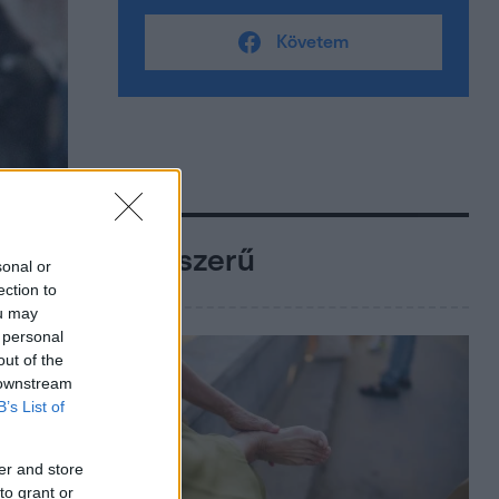
Követem
Népszerű
sonal or
ection to
ou may
 personal
out of the
 downstream
B’s List of
er and store
to grant or