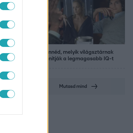
Bulvár
Nem hinnéd, melyik világsztárnak
tulajdonítják a legmagasabb IQ-t
Mutasd mind