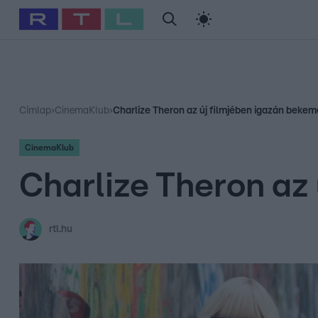
#
Babits Marcella
#
Szellő István
#
Most Wanted
#
Gallusz Ni
Címlap
›
CinemaKlub
›
Charlize Theron az új filmjében igazán bekemé
CinemaKlub
Charlize Theron az
rtl.hu