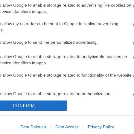
o allow Google to enable storage related to advertising like cookies on
evice identifiers in apps.
o allow my user data to be sent to Google for online advertising
s.
to allow Google to send me personalized advertising.
o allow Google to enable storage related to analytics like cookies on
ADPOOL 2
#
AKCIÓ
#
DRÁMA
#
MAD MAX: A HARAG ÚTJA
evice identifiers in apps.
o allow Google to enable storage related to functionality of the website
o allow Google to enable storage related to personalization.
CONFIRM
o allow Google to enable storage related to security, including
cation functionality and fraud prevention, and other user protection.
Data Deletion
Data Access
Privacy Policy