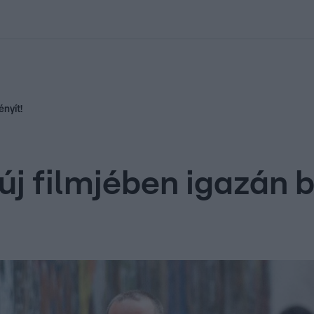
kolett
#
Időjárás
#
RTL műsor
#
Víz
#
Magyar Péter
#
Csillagjeg
nyít!
 új filmjében igazán 