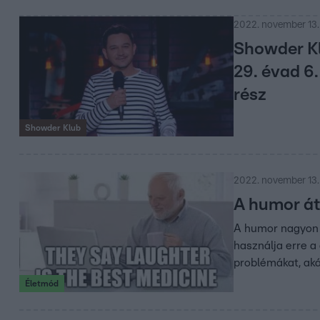
2022. november 13.
Showder K
29. évad 6.
rész
Showder Klub
2022. november 13. 
A humor áts
A humor nagyon 
használja erre a
problémákat, aká
Életmód