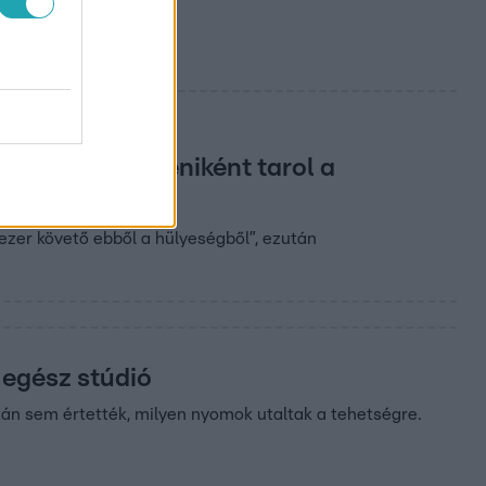
vente Marika néniként tarol a
 ezer követő ebből a hülyeségből”, ezután
 egész stúdió
tán sem értették, milyen nyomok utaltak a tehetségre.