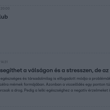
 20:00
lub
14:31
egíthet a válságon és a stresszen, de az
egészséges és társadalmilag is elfogadott módja a problémák
 célra mémek formájában. Azonban a viccelődés egy ponton túl
rcsak a drog. Pedig a lelki egészséghez a negatív érzelmeket is