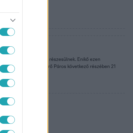
láéknak
ező körben kiváltságban részesülnek. Enikő ezen
 További részletek a Nyerő Páros következő részében 21
?
n a Jenőhöz