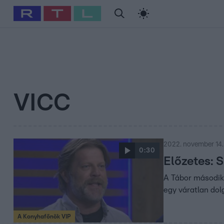
#
Babits Marcella
#
Szellő István
#
Most Wanted
#
Gallusz Ni
VICC
2022. november 14.
0:30
Előzetes: 
A Tábor második 
egy váratlan dol
A Konyhafőnök VIP