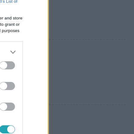
B’s List of
er and store
to grant or
ed purposes