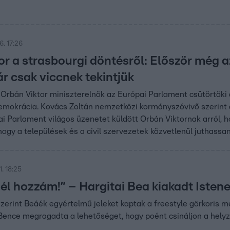
. 17:26
r a strasbourgi döntésről: Először még a
r csak viccnek tekintjük
 Orbán Viktor miniszterelnök az Európai Parlament csütörtö
demokrácia. Kovács Zoltán nemzetközi kormányszóvivő szerint a
ai Parlament világos üzenetet küldött Orbán Viktornak arról,
 hogy a települések és a civil szervezetek közvetlenül juthass
. 18:25
jél hozzám!” – Hargitai Bea kiakadt Isten
erint Beáék egyértelmű jeleket kaptak a freestyle görkoris m
ence megragadta a lehetőséget, hogy poént csináljon a helyz