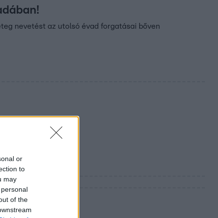
vadában!
eteg nevetést az utolsó évad forgatásai bőven
sonal or
ection to
ou may
 personal
out of the
 downstream