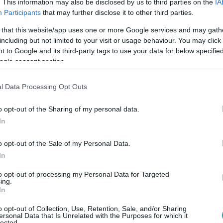
. This information may also be disclosed by us to third parties on the
IA
Participants
that may further disclose it to other third parties.
z
 that this website/app uses one or more Google services and may gath
including but not limited to your visit or usage behaviour. You may click 
 to Google and its third-party tags to use your data for below specifi
ogle consent section.
0:15
l Data Processing Opt Outs
o opt-out of the Sharing of my personal data.
In
z
o opt-out of the Sale of my Personal Data.
In
to opt-out of processing my Personal Data for Targeted
ing.
In
:15
o opt-out of Collection, Use, Retention, Sale, and/or Sharing
ersonal Data that Is Unrelated with the Purposes for which it
lected.