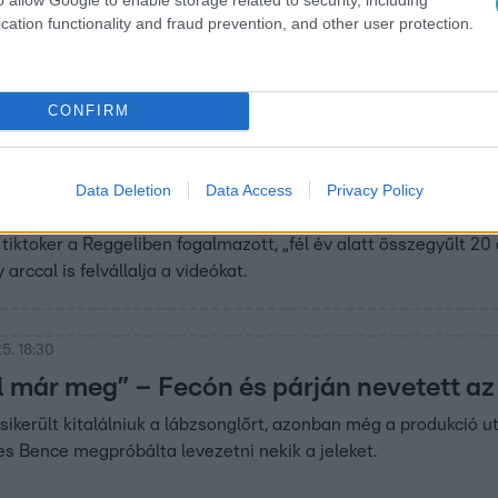
cation functionality and fraud prevention, and other user protection.
CONFIRM
6. 7:15
ult, 260 ezer követő lett belőle – Kapi Le
Data Deletion
Data Access
Privacy Policy
tiktoker a Reggeliben fogalmazott, „fél év alatt összegyűlt 20
 arccal is felvállalja a videókat.
5. 18:30
l már meg” – Fecón és párján nevetett az
került kitalálniuk a lábzsonglőrt, azonban még a produkció u
es Bence megpróbálta levezetni nekik a jeleket.