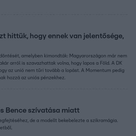
zt hittük, hogy ennek van jelentősége,
ki döntését, amelyben kimondták: Magyarországon már nem
kár arról is szavazhattak volna, hogy lapos a Föld. A DK
 hogy az unió nem tűri tovább a lopást. A Momentum pedig
anak hozzá az uniós pénzekhez.
es Bence szívatása miatt
egfejtéséhez, de a modellt bekebelezte a szikramágia.
etből.