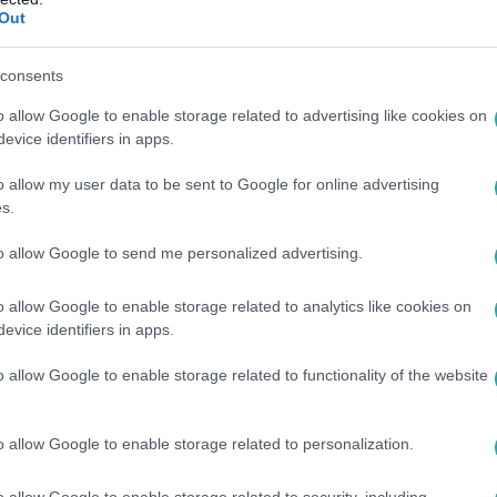
Out
z
consents
o allow Google to enable storage related to advertising like cookies on
evice identifiers in apps.
:15
 szívatásból kamu levelet ír Megyeri Csil
o allow my user data to be sent to Google for online advertising
s.
ban Csilla és Zsolti gyűjtötték a legtöbb pénzt, ezért a követk
 levelet ír nekik, hogy megtréfálja őket. Vajon bejön a terve?
to allow Google to send me personalized advertising.
ubon.
o allow Google to enable storage related to analytics like cookies on
evice identifiers in apps.
o allow Google to enable storage related to functionality of the website
00
hajtós keksszel viccelte meg Rácz Jenőt
o allow Google to enable storage related to personalization.
ját készítésű keksszel próbálta meg levenni Zét a lábáról.Vajo
 került egy extra hozzávaló is?
o allow Google to enable storage related to security, including