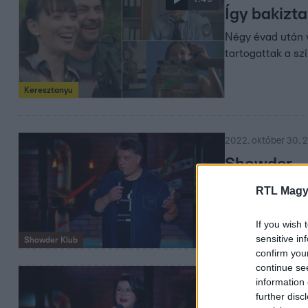
Így bakizt
Négy évad után v
tartogattak a sz
Keresztanyu
2022. október 30. 2
Showder
Klub 29.
RTL Magy
évad 4. rés
If you wish 
sensitive in
Showder Klub
confirm you
continue se
2022. október 23. 2
information 
Showder
further disc