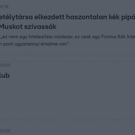
12:18
etélytársa elkezdett haszontalan kék pipá
Muskot szívassák
 „ez nem egy hitelesítési módszer, ez csak egy Fontos Kék Inte
 pont ugyanannyi értelme van”.
 20:00
lub
 20:00