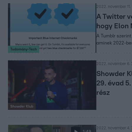
2022. november 11. 
A Twitter v
hogy Elon 
A Tumblr szerint
aminek 2022-ben
Tudomány-Tech
2022. november 6.
Showder K
29. évad 5.
rész
Showder Klub
2022. november 4.
1:49