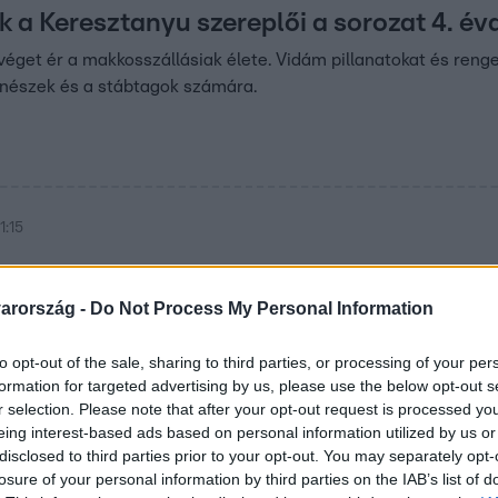
ak a Keresztanyu szereplői a sorozat 4. é
éget ér a makkosszállásiak élete. Vidám pillanatokat és reng
ínészek és a stábtagok számára.
1:15
arország -
Do Not Process My Personal Information
z
to opt-out of the sale, sharing to third parties, or processing of your per
formation for targeted advertising by us, please use the below opt-out s
r selection. Please note that after your opt-out request is processed y
eing interest-based ads based on personal information utilized by us or
0:15
disclosed to third parties prior to your opt-out. You may separately opt-
losure of your personal information by third parties on the IAB’s list of