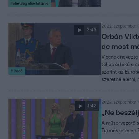
Tehetség első látásra
2022. szeptember 16
2:43
Orbán Vikto
de most má
Viccnek nevezte
teljes értékű a 
Híradó
szerint az Európ
szeretné elérni,
2022. szeptember 11
1:42
„Ne beszél
A műsorvezető sz
Természetesen B