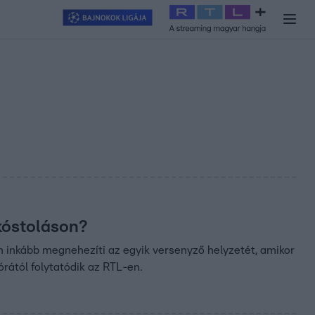
y
#
RTL+
#
Exek csatája 2026
#
Celeb vagyok, ments ki innen
#
H
kóstoláson?
 inkább megnehezíti az egyik versenyző helyzetét, amikor
rától folytatódik az RTL-en.