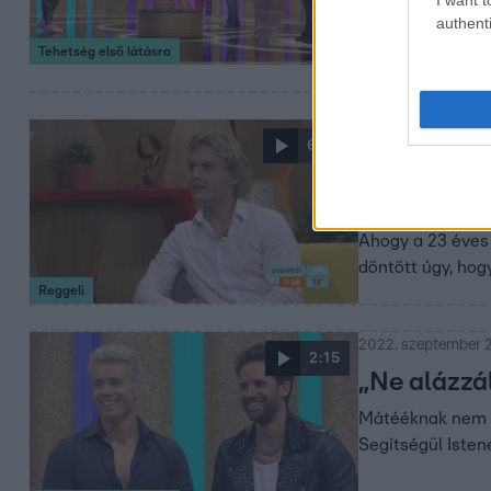
authenti
Tehetség első látásra
2022. szeptember 2
6:19
Viccnek ind
neten
Ahogy a 23 éves 
döntött úgy, hogy
Reggeli
2022. szeptember 2
2:15
„Ne alázzá
Mátééknak nem si
Segítségül Isten