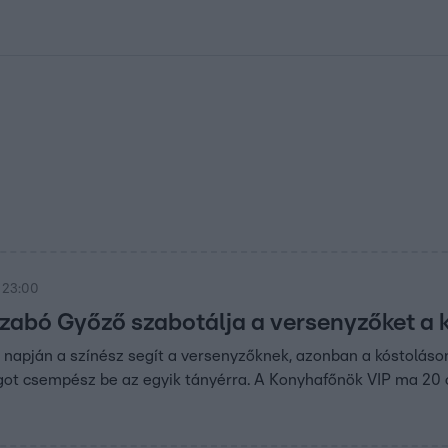
kolett
#
Időjárás
#
RTL műsor
#
Víz
#
Magyar Péter
#
Csillagjeg
 23:00
Szabó Győző szabotálja a versenyzőket a 
napján a színész segít a versenyzőknek, azonban a kóstoláson
got csempész be az egyik tányérra. A Konyhafőnök VIP ma 20 ó