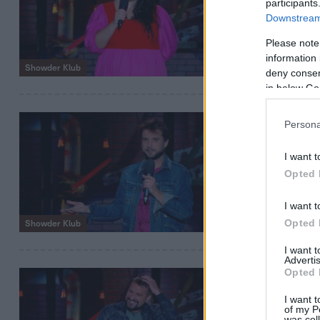
participants
Klub 29.
Downstream 
évad 3. rés
Please note
information 
Showder Klub
deny consent
in below Go
2022. október 16. 2
Persona
Showder
I want t
Klub 29.
Opted 
évad 2. rés
I want t
Opted 
Showder Klub
I want 
Advertis
Opted 
2022. október 9. 20
Showder
I want t
of my P
was col