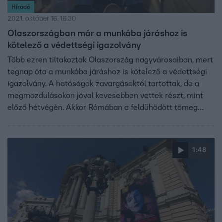
Híradó
2021. október 16. 16:30
Olaszországban már a munkába járáshoz is
kötelező a védettségi igazolvány
Több ezren tiltakoztak Olaszország nagyvárosaiban, mert
tegnap óta a munkába járáshoz is kötelező a védettségi
igazolvány. A hatóságok zavargásoktól tartottak, de a
megmozdulásokon jóval kevesebben vettek részt, mint
előző hétvégén. Akkor Rómában a feldühödött tömeg
összecsapott a rendőrökkel.
1:48