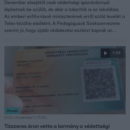
December elsejétől csak védettségi igazolvánnyal
léphetnek be szülők, de akár a takarítók is az iskolákba.
Az emberi erőforrások miniszterének erről szóló levelét a
Telex közölte elsőként. A Pedagógusok Szakszervezete
szerint jó, hogy újabb védekezési eszközt kapnak az
iskolák, de a diákok rendszeres tesztelését is fontosnak
tartanák. A köznevelésért felelős államtitkár a Hír Tv-nek
azt mondta, jelenleg az iskolák csaknem 4 százalékában
1:59
van valamilyen intézkedés a járvány miatt.
Híradó
2021. november 1. 17:00
Tízszeres áron vette a kormány a védettségi