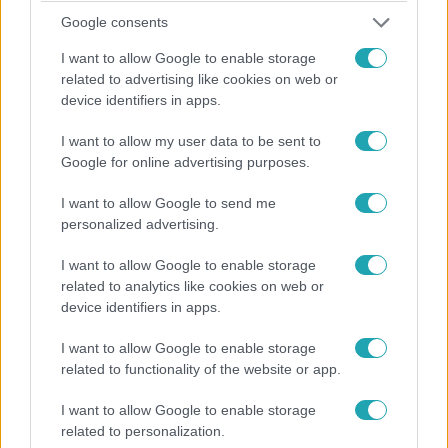
Google consents
I want to allow Google to enable storage
Belföld
related to advertising like cookies on web or
2021. december 22. 6:57
device identifiers in apps.
Nem korlátozhatják akármiben, aki elutasítja a
koronavírus elleni oltást
I want to allow my user data to be sent to
Google for online advertising purposes.
Akik nem bíznak a vakcinákban, diszkriminációként élik
meg a szelektív intézkedéseket. Szakértők szerint minden
I want to allow Google to send me
esetben mérlegelni kell, hogy a korlátozásnak van-e
personalized advertising.
észszerű indoka.
I want to allow Google to enable storage
related to analytics like cookies on web or
device identifiers in apps.
I want to allow Google to enable storage
related to functionality of the website or app.
I want to allow Google to enable storage
related to personalization.