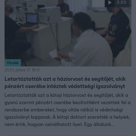
2:20
Híradó
2021. július 17. 16:11
Letartóztatták azt a háziorvost és segítőjét, akik
pénzért cserébe intéztek védettségi igazolványt
Letartóztatták azt a kótaji háziorvost és segítőjét, akik a
gyanú szerint pénzért cserébe beoltottként vezettek fel a
rendszerbe embereket, hogy oltás nélkül is védettségi
igazolványt kapjanak. A kótaji doktort szerették a helyiek,
nem értik, hogyan csinálhatott ilyet. Egy általunk
megkérdezett háziorvos szerint hatalmas kockázattal