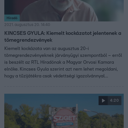
Híradó
2021. augusztus 20. 14:40
KINCSES GYULA: Kiemelt kockázatot jelentenek a
tömegrendezvények
Kiemelt kockázata van az augusztus 20-i
tömegrendezvényeknek járványügyi szempontból – erről
is beszélt az RTL Híradónak a Magyar Orvosi Kamara
elnöke. Kincses Gyula szerint azt nem lehet megoldani,
hogy a tűzijátékra csak védettségi igazolvánnyal
menjenek az emberek. A MOK elnöke szerint vissza
kellene állítani maszkhordást a tömegközlekedésen és a
boltokban és ismét védettségi igazolványhoz kellene
4:20
kötni több szolgáltatást.