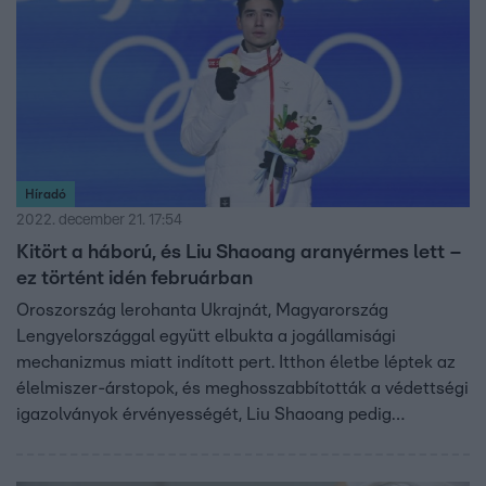
Híradó
2022. december 21. 17:54
Kitört a háború, és Liu Shaoang aranyérmes lett –
ez történt idén februárban
Oroszország lerohanta Ukrajnát, Magyarország
Lengyelországgal együtt elbukta a jogállamisági
mechanizmus miatt indított pert. Itthon életbe léptek az
élelmiszer-árstopok, és meghosszabbították a védettségi
igazolványok érvényességét, Liu Shaoang pedig
aranyérmes lett a téli olimpián. Ezek voltak február
legfontosabb eseményei.