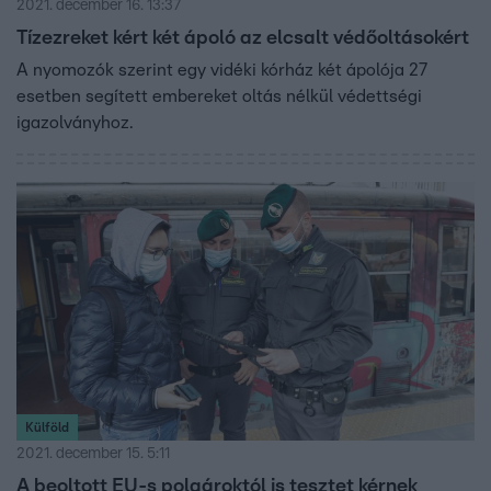
2021. december 16. 13:37
Tízezreket kért két ápoló az elcsalt védőoltásokért
A nyomozók szerint egy vidéki kórház két ápolója 27
esetben segített embereket oltás nélkül védettségi
igazolványhoz.
Külföld
2021. december 15. 5:11
A beoltott EU-s polgároktól is tesztet kérnek