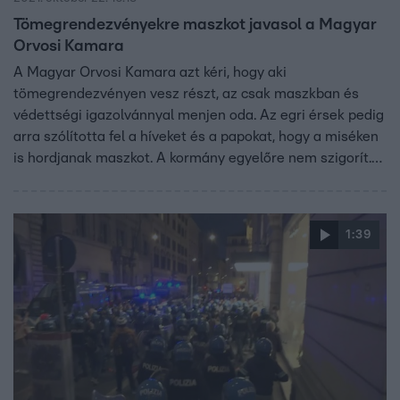
Tömegrendezvényekre maszkot javasol a Magyar
Orvosi Kamara
A Magyar Orvosi Kamara azt kéri, hogy aki
tömegrendezvényen vesz részt, az csak maszkban és
védettségi igazolvánnyal menjen oda. Az egri érsek pedig
arra szólította fel a híveket és a papokat, hogy a miséken
is hordjanak maszkot. A kormány egyelőre nem szigorít.
Tegnap már háromszor annyi új koronavírus fertőzöttet
találtak mint napokkal ezelőtt. Az elhunytak száma
duplájára, a kórházban ápoltaké pedig másfélszeresére
1:39
emelkedett egy hét alatt.