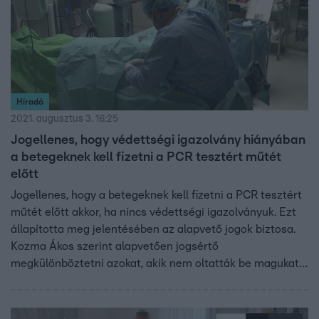
Híradó
2021. augusztus 3. 16:25
Jogellenes, hogy védettségi igazolvány hiányában
a betegeknek kell fizetni a PCR tesztért műtét
előtt
Jogellenes, hogy a betegeknek kell fizetni a PCR tesztért
műtét előtt akkor, ha nincs védettségi igazolványuk. Ezt
állapította meg jelentésében az alapvető jogok biztosa.
Kozma Ákos szerint alapvetően jogsértő
megkülönböztetni azokat, akik nem oltatták be magukat.
A kormányzati tájékoztatási központtól azt közölték,
semmi sem indokolja, hogy az adófizetők állják azok
tesztköltségeit, akik nem akarják beoltatni magukat.