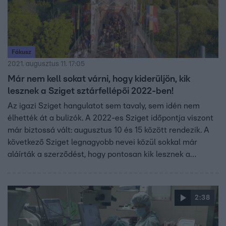
Fókusz
2021. augusztus 11. 17:05
Már nem kell sokat várni, hogy kiderüljön, kik
lesznek a Sziget sztárfellépői 2022-ben!
Az igazi Sziget hangulatot sem tavaly, sem idén nem
élhették át a bulizók. A 2022-es Sziget időpontja viszont
már biztossá vált: augusztus 10 és 15 között rendezik. A
következő Sziget legnagyobb nevei közül sokkal már
aláírták a szerződést, hogy pontosan kik lesznek a
sztárfellépők, várhatóan ősszel már kiderül.
2:38