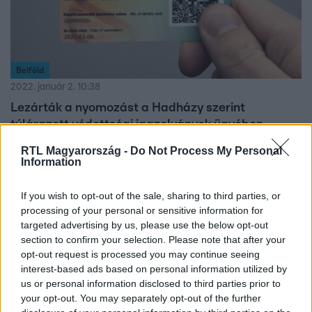
Belföld
2022. január 2. 10:38
Lezárták a nyomozást a Hadházy szerint
túlárazott védettségi igazolványok ügyében
Az ellenzéki képviselő azt írta, „idióta vagy korrupt” az a
RTL Magyarország -
Do Not Process My Personal
Information
rendőr, aki szerint nem gyanús a csaknem ezer forintos
nettó ár kártyánként.
If you wish to opt-out of the sale, sharing to third parties, or
processing of your personal or sensitive information for
targeted advertising by us, please use the below opt-out
section to confirm your selection. Please note that after your
opt-out request is processed you may continue seeing
interest-based ads based on personal information utilized by
us or personal information disclosed to third parties prior to
your opt-out. You may separately opt-out of the further