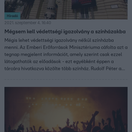
Híradó
2021. szeptember 4. 16:40
Mégsem kell védettségi igazolvány a színházakba
Mégis lehet védettségi igazolvány nélkül színházba
menni. Az Emberi Erőforrások Minisztériuma cáfolta azt a
tegnap megjelent információt, amely szerint csak ezzel
látogathatók az előadások - ezt egyébként éppen a
tárcára hivatkozva közölte több színház. Rudolf Péter a
Vígszínház igazgatója azt mondta az RTL híradónak, hogy
az egymásnak ellentmondó hírek nehéz helyzetbe hozzák
a teátrumot.