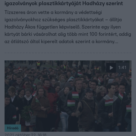
igazolványok plasztikkártyáját Hadházy szerint
Tízszeres áron vette a kormány a védettségi
igazolványokhoz szükséges plasztikkártyákat – állítja
Hadházy Ákos független képviselő. Szerinte egy ilyen
kártyát bárki vásárolhat alig több mint 100 forintért, addig
az átlátszó által kiperelt adatok szerint a kormány
darabonként több mint 1200 forintot fizet egy ilyen
kártyáért. Ráadásul egy olyan nyomdai cégnek, amelynek
a felügyelőbizottsági elnöke Stumpf István, az első
1:41
Orbán-kormány kancelláriaminisztere.
Híradó
2021. október 22. 16:18