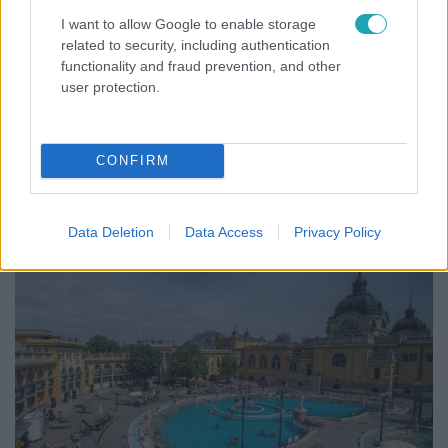
I want to allow Google to enable storage
related to security, including authentication
functionality and fraud prevention, and other
Külföld
user protection.
2021. december 21. 18:04
Döntött az Európai Bizottság: kilenc hónapig lehet
utazni az uniós oltási igazolvánnyal
CONFIRM
Az unión belüli utazásra vonatkozó új szabályok
februártól lesznek érvényben.
Data Deletion
Data Access
Privacy Policy