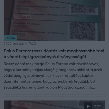
Híradó
2022. február 4. 17:20
Falus Ferenc: rossz döntés volt meghosszabbítani
a védettségi igazolványok érvényességét
Rossz döntésnek tartja Falus Ferenc volt tisztifőorvos,
hogy a kormány május elsejéig meghosszabbította azok
védettségi igazolványát, akik csak két oltást kaptak.
Szerinte fontos lenne, hogy az emberek legalább 80
százaléka három oltást kapjon Magyarországon. A
szakember szerint most a legrosszabb a járványügyi
helyzet. Az RTL Híradó arról hiába kérdezte a koronavírus
sajtóközpontot, hogy a betegségen átesettek igazolványa
2:28