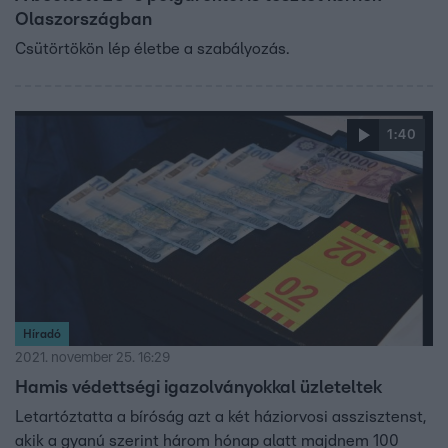
Olaszországban
Csütörtökön lép életbe a szabályozás.
1:40
Híradó
2021. november 25. 16:29
Hamis védettségi igazolványokkal üzleteltek
Letartóztatta a bíróság azt a két háziorvosi asszisztenst,
akik a gyanú szerint három hónap alatt majdnem 100