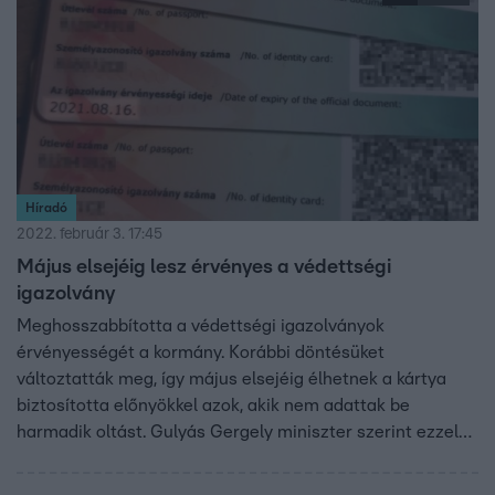
is meghosszabbodik-e. Közben Müller Cecília országos
tisztifőorvos pénteken bejelentette, Magyarországon is
megjelent az omikron, úgynevezett lopakodó variánsa.
Híradó
2022. február 3. 17:45
Május elsejéig lesz érvényes a védettségi
igazolvány
Meghosszabbította a védettségi igazolványok
érvényességét a kormány. Korábbi döntésüket
változtatták meg, így május elsejéig élhetnek a kártya
biztosította előnyökkel azok, akik nem adattak be
harmadik oltást. Gulyás Gergely miniszter szerint ezzel
az uniós országok gyakorlatához igazodnak, a
Momentumnál viszont inkább politikai okot sejtenek a