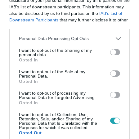
disclosure of your personal information by third parties on the
IAB’s list of downstream participants. This information may
also be disclosed by us to third parties on the
IAB’s List of
Downstream Participants
that may further disclose it to other
third parties.
Baleset-bűnügy
2021. december 29. 13:03
Please note that this website/app uses one or more Google
Personal Data Processing Opt Outs
services and may gather and store information including but
Eddig 130 embert gyanúsítottak meg védettségi
not limited to your visit or usage behaviour. You may click to
I want to opt-out of the Sharing of my
igazolványok hamisításával
personal data.
grant or deny consent to Google and its third-party tags to
Opted In
Volt, aki korábbi élettársát és új párját jelentette fel, hogy
use your data for below specified purposes in below Google
hamis védettségi igazolványt használnak.
consent section.
I want to opt-out of the Sale of my
Personal Data.
Opted In
I want to opt-out of processing my
Personal Data for Targeted Advertising.
Opted In
I want to opt-out of Collection, Use,
Retention, Sale, and/or Sharing of my
Personal Data that Is Unrelated with the
Purposes for which it was collected.
Opted Out