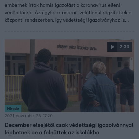
embernek írtak hamis igazolást a koronavírus elleni
védőoltásról. Az ügyfelek adatait valótlanul rögzítettek a
központi rendszerben, így védettségi igazolványhoz is
juttatták őket. Ezért alkalmanként tíz és ötvenezer forint
közti összeget kértek el. Eddig 16 ügyfelük ellen nyomoz a
rendőrség, ők akár 5 év börtönt is kaphatnak.
2:33
Híradó
2021. november 23. 17:20
December elsejétől csak védettségi igazolvánnyal
léphetnek be a felnőttek az iskolákba