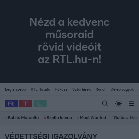
Nézd a kedvenc
műsoraid
rövid videóit
az RTL.hu-n!
Legfrissebb
RTL Híradó
Fókusz
Sztárhírek
Randi
Celeb vagyok, me
#
Babits Marcella
#
Szellő István
#
Most Wanted
#
Gallusz Niko
VÉDETTSÉGI IGAZOLVÁNY