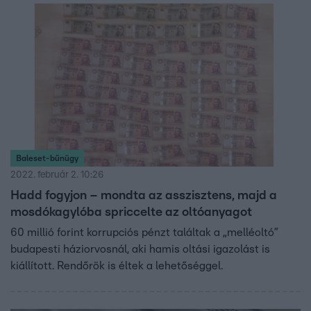
háttérben.
Baleset-bűnügy
2022. február 2. 10:26
Hadd fogyjon – mondta az asszisztens, majd a
mosdókagylóba spriccelte az oltóanyagot
60 millió forint korrupciós pénzt találtak a „melléoltó”
budapesti háziorvosnál, aki hamis oltási igazolást is
kiállított. Rendőrök is éltek a lehetőséggel.