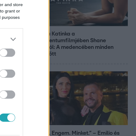
er and store
to grant or
ed purposes
Kultúra
Hosszú Katinka a
dokumentumfilmjében Shane
Tusupról: A medencében minden
működött
Bulvár
„Téged. Engem. Minket.” – Emilio és