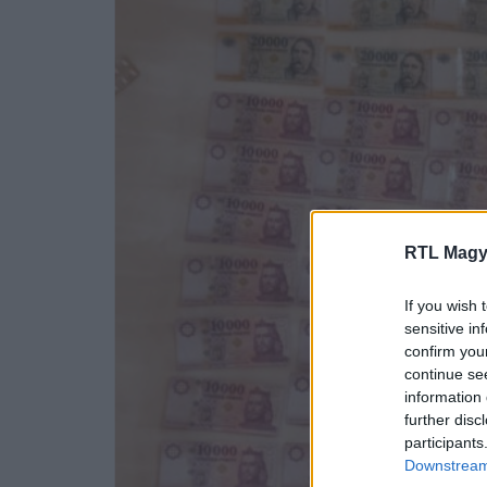
RTL Magy
If you wish 
sensitive in
confirm you
continue se
information 
further disc
participants
Downstream 