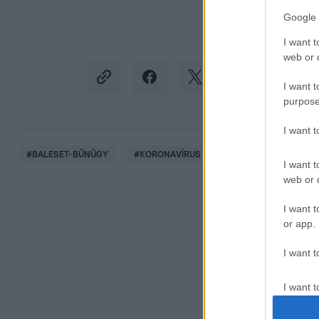
Google 
I want t
web or d
I want t
purpose
I want 
#
BALESET-BŰNÜGY
#
KORONAVÍRUS
#
OLTÁS
#
VÉDET
I want t
web or d
I want t
or app.
I want t
I want t
authenti