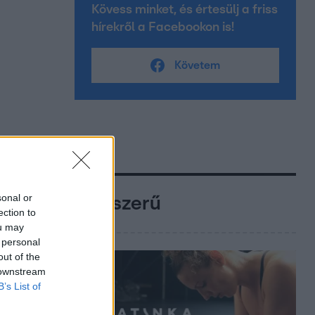
Kövess minket, és értesülj a friss
hírekről a Facebookon is!
Követem
sonal or
Népszerű
ection to
ou may
 personal
out of the
 downstream
B’s List of