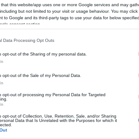
 that this website/app uses one or more Google services and may gath
including but not limited to your visit or usage behaviour. You may click 
 to Google and its third-party tags to use your data for below specifi
ogle consent section.
Link másolása
l Data Processing Opt Outs
o opt-out of the Sharing of my personal data.
In
találtak a „melléoltó” budapesti
o opt-out of the Sale of my Personal Data.
olást is kiállított. Rendőrök is éltek a
In
to opt-out of processing my Personal Data for Targeted
ing.
In
o opt-out of Collection, Use, Retention, Sale, and/or Sharing
ersonal Data that Is Unrelated with the Purposes for which it
lected.
között legyen a Google-találatokban!
Out