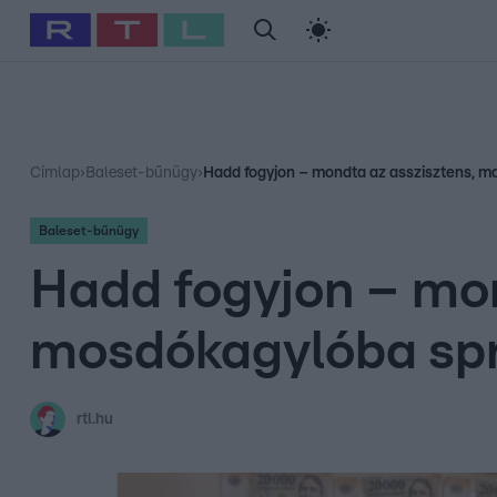
#
Babits Marcella
#
Szellő István
#
Most Wanted
#
Gallusz Ni
Címlap
›
Baleset-bűnügy
›
Hadd fogyjon – mondta az asszisztens, m
Baleset-bűnügy
Hadd fogyjon – mon
mosdókagylóba spr
rtl.hu