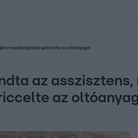
kolett
#
Időjárás
#
RTL műsor
#
Víz
#
Magyar Péter
#
Csillagjeg
ajd a mosdókagylóba spriccelte az oltóanyagot
dta az asszisztens,
iccelte az oltóanya