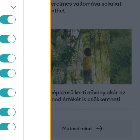
Tina szerelmes vallomása sokakat
megérinthet
Életmód
Ez a 3 népszerű kerti növény akár az
ingatlanod értékét is csökkentheti
Mutasd mind