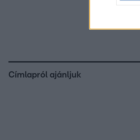
Címlapról ajánljuk