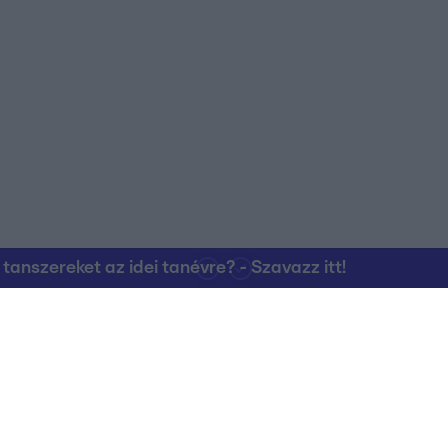
nszereket az idei tanévre? - Szavazz itt!