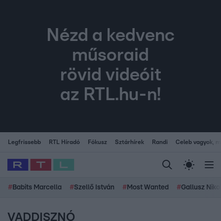
Nézd a kedvenc
műsoraid
rövid videóit
az RTL.hu-n!
Legfrissebb
RTL Híradó
Fókusz
Sztárhírek
Randi
Celeb vagyok, me
#
Babits Marcella
#
Szellő István
#
Most Wanted
#
Gallusz Niko
VADDISZNÓ