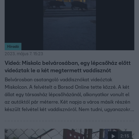
Híradó
2023. május 7. 15:23
Videó: Miskolc belvárosában, egy lépcsőház előtt
videóztak le a két megtermett vaddisznót
Belvárosban csatangoló vaddisznókat videóztak
Miskolcon. A felvételt a Borsod Online tette közzé. A két
állat egy társasház lépcsőházánál, alkonyatkor vonult el
az autóktól pár méterre. Két napja a város másik részén
készült felvétel két vaddisznóról. Nem tudni, ugyanazokról
van-e szó. Az önkormányzat szerint mivel Miskolcot
erdők veszik körül, így a vaddisznók akadálytalanul jutnak
be a városba.
2:15