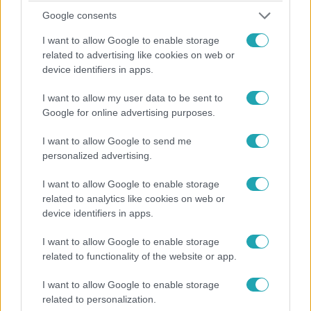
Google consents
I want to allow Google to enable storage
related to advertising like cookies on web or
device identifiers in apps.
Híradó
2023. július 22. 17:09
I want to allow my user data to be sent to
Google for online advertising purposes.
Rettegésben tartotta Berlint és hajtóvadászat
indult az oroszlán ellen, amiről kiderült, hogy csak
I want to allow Google to send me
egy vaddisznó volt
personalized advertising.
Oroszlánnak hitték, de vaddisznó lehet az a Berlin
környékén kóborló állat, ami után hajtóvadászatot
I want to allow Google to enable storage
related to analytics like cookies on web or
indítottak a német főváros közelében. Az akcióban több
device identifiers in apps.
mint 200 rendőr, állatorvosok és vadászok vettek részt,
hőkamerákat, drónokat, sőt még helikoptert is bevetettek.
I want to allow Google to enable storage
Mivel oroszlánra utaló nyomot nem találtak, a keresést
related to functionality of the website or app.
36 óra után lefújták.
I want to allow Google to enable storage
related to personalization.