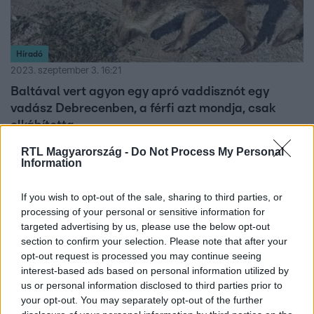
Híradó
2023. szeptember 3. 16:21
Baltával vert agyon egy apró vaddisznót egy
vadász Debrecenben, a férfi azt mondja, csak
elkábította
Fokossal ütött le egy vadász egy lakott területre tévedt
RTL Magyarország -
Do Not Process My Personal
Information
vaddisznót Debrecenben. Előtte órákon át terelgette két
rendőr és környékbeliek a legyengültnek és békésnek
mutatkozó állatot. Visítása alapján többek szerint az
If you wish to opt-out of the sale, sharing to third parties, or
processing of your personal or sensitive information for
ütéstől az állat a helyszínen elpusztult, de a vadász
targeted advertising by us, please use the below opt-out
szerint ő csak elkábította a vadat, és később pusztult el.
section to confirm your selection. Please note that after your
Állatkínzás miatt feljelentették.
opt-out request is processed you may continue seeing
interest-based ads based on personal information utilized by
us or personal information disclosed to third parties prior to
your opt-out. You may separately opt-out of the further