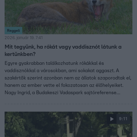
Reggeli
2026. január 19. 7:41
Mit tegyünk, ha rókát vagy vaddisznót látunk a
kertünkben?
Egyre gyakrabban találkozhatunk rókákkal és
vaddisznókkal a városokban, ami sokakat aggaszt. A
szakértők szerint azonban nem az állatok szaporodtak el,
hanem az ember vette el fokozatosan az élőhelyeiket.
Nagy Ingrid, a Budakeszi Vadaspark sajtóreferense
szerint a rókák mindig is jelen voltak, csak ma már
gyakrabban tűnnek fel a városszéli kertekben. A
megfelelő viselkedéssel és a szabályok betartásával
9:11
megelőzhető, hogy a városi vadak valódi problémát
jelentsenek.