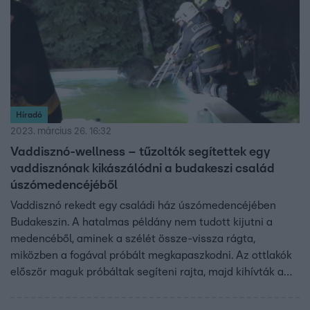
Híradó
2023. március 26. 16:32
Vaddisznó-wellness – tűzoltók segítettek egy
vaddisznónak kikászálódni a budakeszi család
úszómedencéjéből
Vaddisznó rekedt egy családi ház úszómedencéjében
Budakeszin. A hatalmas példány nem tudott kijutni a
medencéből, aminek a szélét össze-vissza rágta,
miközben a fogával próbált megkapaszkodni. Az ottlakók
először maguk próbáltak segíteni rajta, majd kihívták a
tűzoltókat.