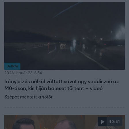
Belföld
2023. január 23. 6:54
Irányjelzés nélkül váltott sávot egy vaddisznó az
M0-áson, kis híján baleset történt – videó
Szépet mentett a sofőr.
10:51