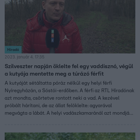
Híradó
2023. január 4. 17:35
Szilveszter napján öklelte fel egy vaddisznó, végül
a kutyája mentette meg a túrázó férfit
A kutyáját sétáltatta póráz nélkül egy helyi férfi
Nyíregyházán, a Sóstói-erdőben. A férfi az RTL Híradónak
azt mondta, csörtetve rontott neki a vad. A kezével
próbált hárítani, de az állat felöklelte: agyarával
megvágta a lábát. A helyi vadászkamaránál azt mondják,
a vaddisznók általában csak akkor támadnak, ha úgy
érzik, nincs más választásuk.