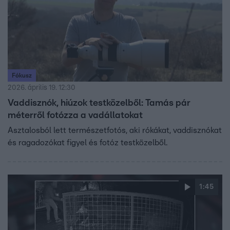
Fókusz
2026. április 19. 12:30
Vaddisznók, hiúzok testközelből: Tamás pár
méterről fotózza a vadállatokat
Asztalosból lett természetfotós, aki rókákat, vaddisznókat
és ragadozókat figyel és fotóz testközelből.
1:45