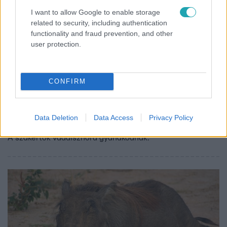
I want to allow Google to enable storage
related to security, including authentication
functionality and fraud prevention, and other
user protection.
CONFIRM
Külföld
2023. július 21. 11:51
Berlini oroszlán breaking: lehet, hogy nem is
Data Deletion
Data Access
Privacy Policy
oroszlán, hanem vaddisznó
A szakértők vaddisznóra gyanakodnak.