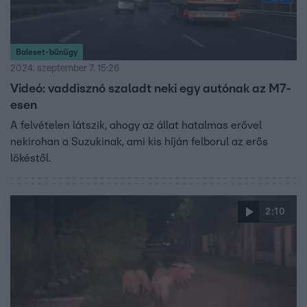
Baleset-bűnügy
2024. szeptember 7. 15:26
Videó: vaddisznó szaladt neki egy autónak az M7-
esen
A felvételen látszik, ahogy az állat hatalmas erővel
nekirohan a Suzukinak, ami kis híján felborul az erős
lökéstől.
2:10