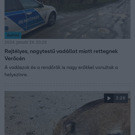
Belföld
2024. január 24. 20:29
Rejtélyes, nagytestű vadállat miatt rettegnek
Verőcén
A vadászok és a rendőrök is nagy erőkkel vonultak a
helyszínre.
2:26