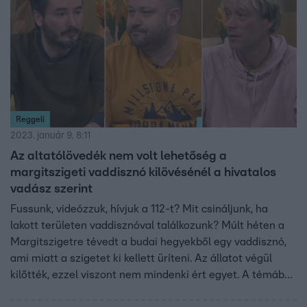
Reggeli
2023. január 9. 8:11
Az altatólövedék nem volt lehetőség a
margitszigeti vaddisznó kilövésénél a hivatalos
vadász szerint
Fussunk, videózzuk, hívjuk a 112-t? Mit csináljunk, ha
lakott területen vaddisznóval találkozunk? Múlt héten a
Margitszigetre tévedt a budai hegyekből egy vaddisznó,
ami miatt a szigetet ki kellett üríteni. Az állatot végül
kilőtték, ezzel viszont nem mindenki ért egyet. A témában
a Reggeli vendége volt Földvári Attila, az Országos