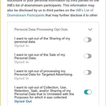
disclosure of your personal information by third parties on the
IAB’s list of downstream participants. This information may
also be disclosed by us to third parties on the
IAB’s List of
Downstream Participants
that may further disclose it to other
third parties.
Please note that this website/app uses one or more Google
Personal Data Processing Opt Outs
services and may gather and store information including but
Külföld
not limited to your visit or usage behaviour. You may click to
I want to opt-out of the Sharing of my
2023. augusztus 31. 14:26
personal data.
grant or deny consent to Google and its third-party tags to
Opted In
Kiderült, miért radioaktívak az európai vaddisznók
use your data for below specified purposes in below Google
Sokáig azt feltételezték, hogy a csernobili
consent section.
I want to opt-out of the Sale of my
Personal Data.
atomkatasztrófa lehet a hibás, de a kutatások szerint a
Opted In
kiváltó ok valójában régebbre nyúlik vissza.
I want to opt-out of processing my
Personal Data for Targeted Advertising.
Opted In
1:44
I want to opt-out of Collection, Use,
Retention, Sale, and/or Sharing of my
Personal Data that Is Unrelated with the
Purposes for which it was collected.
Opted Out