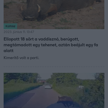
Külföld
2023. június 11. 13:47
Ellopott 18 sört a vaddisznó, berúgott,
megtámadott egy tehenet, aztán beájult egy fa
alatt
Kimerítő volt a parti.