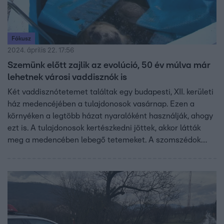
Fókusz
2024. április 22. 17:56
Szemünk előtt zajlik az evolúció, 50 év múlva már
lehetnek városi vaddisznók is
Két vaddisznótetemet találtak egy budapesti, XII. kerületi
ház medencéjében a tulajdonosok vasárnap. Ezen a
környéken a legtöbb házat nyaralóként használják, ahogy
ezt is. A tulajdonosok kertészkedni jöttek, akkor látták
meg a medencében lebegő tetemeket. A szomszédok
pénteken hallottak nagyobb zajt a ház körül. Többször
okoztak már meglepetést vadállatok lakott területen,
ezekből az esetekből most jópárat összegyűjtöttünk.