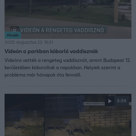
Híradó
2025. augusztus 23. 16:31
Videón a parkban kóborló vaddisznók
Videóra vették a rengeteg vaddisznót, amint Budapest 12.
kerületében kóboroltak a napokban. Helyiek szerint a
probléma már hónapok óta fennáll.
3:39