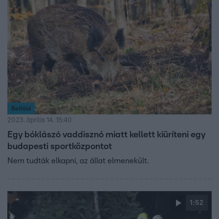
Belföld
2023. április 14. 15:40
Egy bóklászó vaddisznó miatt kellett kiüríteni egy
budapesti sportközpontot
Nem tudták elkapni, az állat elmenekült.
1:52