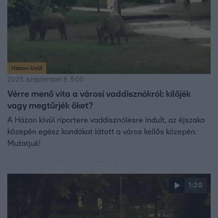
Házon kívül
2025. szeptember 8. 5:00
Vérre menő vita a városi vaddisznókról: kilőjék
vagy megtűrjék őket?
A Házon kívül riportere vaddisznólesre indult, az éjszaka
közepén egész kondákat látott a város kellős közepén.
Mutatjuk!
1:20