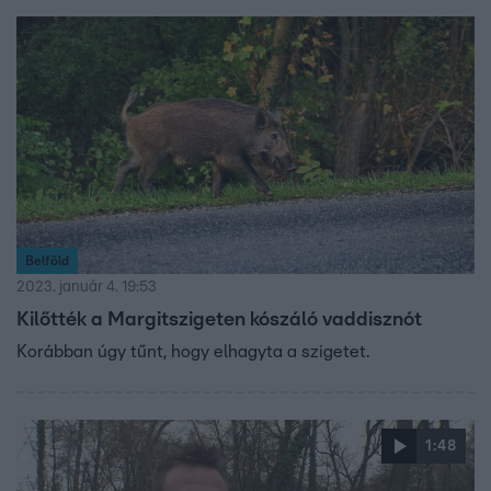
Magyar Vadászkamara szóvivője, Both Zoltán
vadállatbefogó és Szily László újságíró.
Belföld
2023. január 4. 19:53
Kilőtték a Margitszigeten kószáló vaddisznót
Korábban úgy tűnt, hogy elhagyta a szigetet.
1:48