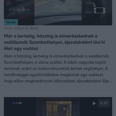
Híradó
2023. május 13. 16:49
Már a kertekig, házakig is elmerészkednek a
vaddisznók Szombathelyen, éjszakánként lövi ki
őket egy vadász
Akár a házakig, kertekig is elmerészkednek a vaddisznók
Szombathelyen, a város szélén. A lakók nagyobb bajtól
tartanak, ezért az önkormányzattól kértek segítséget. A
rendőrséggel együttműködve megbíztak egy vadászt,
hogy előre meghatározott időszakban, éjszakánként lője
ki a vaddisznókat.
0:51