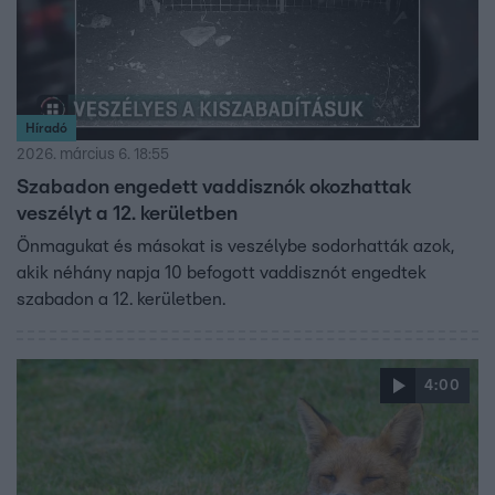
Híradó
2026. március 6. 18:55
Szabadon engedett vaddisznók okozhattak
veszélyt a 12. kerületben
Önmagukat és másokat is veszélybe sodorhatták azok,
akik néhány napja 10 befogott vaddisznót engedtek
szabadon a 12. kerületben.
4:00