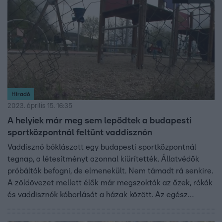
Híradó
2023. április 15. 16:35
A helyiek már meg sem lepődtek a budapesti
sportközpontnál feltűnt vaddisznón
Vaddisznó bóklászott egy budapesti sportközpontnál
tegnap, a létesítményt azonnal kiürítették. Állatvédők
próbálták befogni, de elmenekült. Nem támadt rá senkire.
A zöldövezet mellett élők már megszokták az őzek, rókák
és vaddisznók kóborlását a házak között. Az egész
országban egyre gyakoribb a vadak megjelenése lakott
területeken.