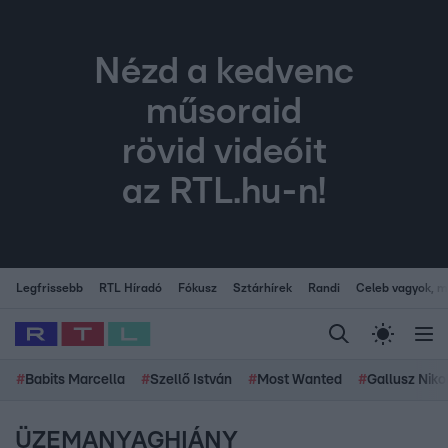
Nézd a kedvenc
műsoraid
rövid videóit
az RTL.hu-n!
Legfrissebb
RTL Híradó
Fókusz
Sztárhírek
Randi
Celeb vagyok, me
#
Babits Marcella
#
Szellő István
#
Most Wanted
#
Gallusz Niko
ÜZEMANYAGHIÁNY