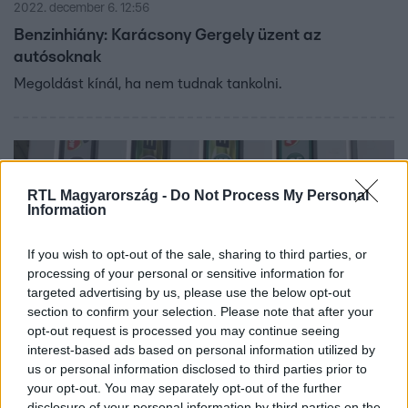
2022. december 6. 12:56
Benzinhiány: Karácsony Gergely üzent az
autósoknak
Megoldást kínál, ha nem tudnak tankolni.
RTL Magyarország -
Do Not Process My Personal
Information
If you wish to opt-out of the sale, sharing to third parties, or
processing of your personal or sensitive information for
targeted advertising by us, please use the below opt-out
section to confirm your selection. Please note that after your
opt-out request is processed you may continue seeing
Gazdaság
interest-based ads based on personal information utilized by
2022. december 6. 12:24
us or personal information disclosed to third parties prior to
your opt-out. You may separately opt-out of the further
Mol: Kritikus a helyzet
disclosure of your personal information by third parties on the