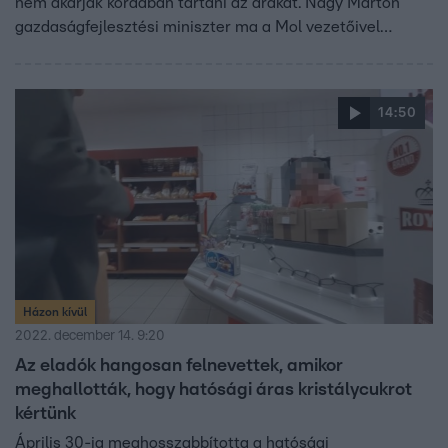
nem akarják kordában tartani az árakat. Nagy Márton
gazdaságfejlesztési miniszter ma a Mol vezetőivel
tárgyalt, ahol világossá tette, minden lehetséges
eszközzel tompítani kívánja az üzemanyagárak emelését.
A Magyar Ásványolaj Szövetség szerint a hatósági úr
14:50
újbóli bevezetése újra üzemanyaghiányt okozna.
Házon kívül
2022. december 14. 9:20
Az eladók hangosan felnevettek, amikor
meghallották, hogy hatósági áras kristálycukrot
kértünk
Április 30-ig meghosszabbította a hatósági