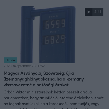
üzemanyag-szállítója a Mol, de a cég szóvivője szerint a
hiányról nem ők tehetnek. A Budapest Airport a Híradóval
2:41
azt közölte, a fennakadásokat az okozza, hogy az egyik
üzemanyagkiszolgálónál átmeneti készletezési probléma
van.
Híradó
2023. szeptember 26. 16:52
Magyar Ásványolaj Szövetség: újra
üzemanyaghiányt okozna, ha a kormány
visszavezetné a hatósági árakat
Orbán Viktor miniszterelnök hétfőn beszélt arról a
parlamentben, hogy az infláció letörése érdekében ismét
be fognak avatkozni, ha a kereskedők nem tudják, vagy