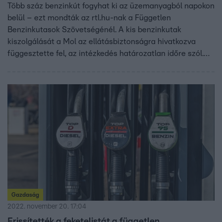
Több száz benzinkút fogyhat ki az üzemanyagból napokon
belül – ezt mondták az rtl.hu-nak a Független
Benzinkutasok Szövetségénél. A kis benzinkutak
kiszolgálását a Mol az ellátásbiztonságra hivatkozva
függesztette fel, az intézkedés határozatlan időre szól.
Az olajtársaság szerint a gondot az okozza, hogy a
százhalombattai finomító csökkentett kapacitással
üzemel, mert a tervezettnél jobban elhúzódik egy
karbantartás. Az rtl.hu-nak nyilatkozó elemző szerint
tetézi a bajt, hogy a kieső üzemanyagmennyiséget
importból sem lehet fedezni, mert az ársapka miatt leállt
a behozatal.
Gazdaság
2022. november 20. 17:04
Frissítették a feketelistát a független