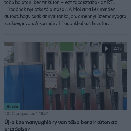
több balatoni benzinkúton – ezt tapasztalták az RTL
Híradónak nyilatkozó autósok. A Mol arra kér minden
autóst, hogy csak annyit tankoljon, amennyi üzemanyagra
szüksége van. A kormány híradónkkal azt közölte:
Magyarország üzemanyag-ellátása stabil a kormányzati
intézkedéseknek köszönhetően.
2:15
Híradó
2022. augusztus 1. 16:54
Újra üzemanyaghiány van több benzinkúton az
országban