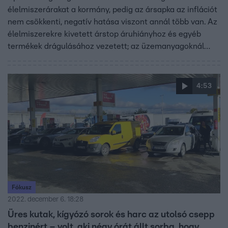
élelmiszerárakat a kormány, pedig az ársapka az inflációt
nem csökkenti, negatív hatása viszont annál több van. Az
élelmiszerekre kivetett árstop áruhiányhoz és egyéb
termékek drágulásához vezetett; az üzemanyagoknál
eltörölték, de a benzinkutakon tapasztalt hiány sem fog
egyik napról a másikra megszűnni. A Házon kívül stábja
hatósági áras kristálycukrot, tejet és üzemanyagot
4:53
próbált vásárolni – inkább kevesebb, mint több sikerrel.
Fókusz
2022. december 6. 18:28
Üres kutak, kígyózó sorok és harc az utolsó csepp
benzinért – volt, aki négy órát állt sorba, hogy