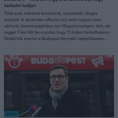
tankolni tudjon
Több száz méteres kocsisorok, veszekedő, ideges
autósok. A december elhozta azt, amit nagyon nem
vártunk, üzemanyaghiány van Magyarországon. Volt, aki
reggel 7-kor állt be a sorba, hogy 11 órakor tankolhasson.
Szakértők szerint a Budapest környéki településeken
kritikus a helyzet. Azt mondják, hozzá kell szoknunk, hogy
nem mindig és nem mindenhol tudunk tankolni. Aki eddig
pusztán kényelemből autózott, annak komolyan el kell
gondolkodnia a tömegközlekedés használatán.
Belföld