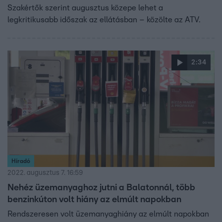
Szakértők szerint augusztus közepe lehet a
legkritikusabb időszak az ellátásban – közölte az ATV.
2:34
Híradó
2022. augusztus 7. 16:59
Nehéz üzemanyaghoz jutni a Balatonnál, több
benzinkúton volt hiány az elmúlt napokban
Rendszeresen volt üzemanyaghiány az elmúlt napokban