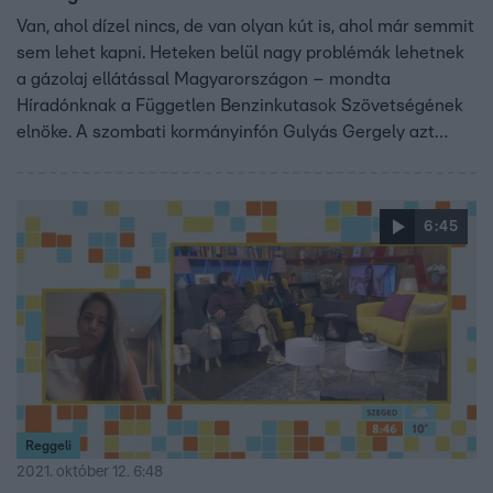
Van, ahol dízel nincs, de van olyan kút is, ahol már semmit
sem lehet kapni. Heteken belül nagy problémák lehetnek
a gázolaj ellátással Magyarországon – mondta
Híradónknak a Független Benzinkutasok Szövetségének
elnöke. A szombati kormányinfón Gulyás Gergely azt
mondta, az új rendelkezéssel spórolnak az üzemanyagon,
újabb korlátozások pedig nem várhatók.
6:45
Reggeli
2021. október 12. 6:48