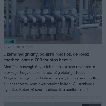
Híradó
2024. július 26. 16:21
Üzemanyaghiány: pánikra nincs ok, de rossz
esetben jöhet a 700 forintos benzin
Akár üzemanyaghiány is lehet, ha Ukrajna továbbra is
blokkolja, hogy a Lukoil orosz cég olajat juttasson
Magyarországra. Ezt Gulyás Gergely miniszter mondta,
aki hozzátette: nem akar pánikot kelteni. A Híradónak
nyilatkozó elemző szerint sincs ok a pánikra, mert
máshonnan pótolta a Mol a kieső olajmennyiséget, így az
ellátás biztonságát egyelőre semmi nem veszélyezteti.