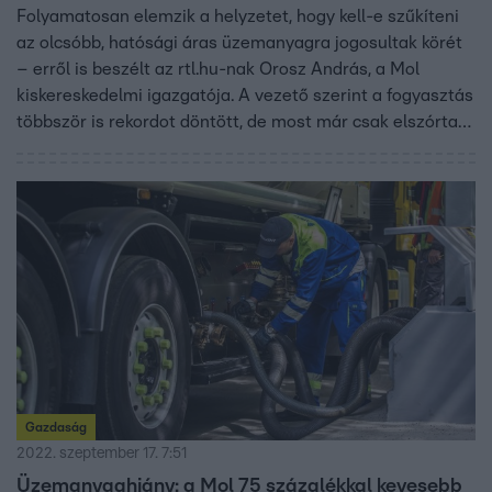
Folyamatosan elemzik a helyzetet, hogy kell-e szűkíteni
az olcsóbb, hatósági áras üzemanyagra jogosultak körét
– erről is beszélt az rtl.hu-nak Orosz András, a Mol
kiskereskedelmi igazgatója. A vezető szerint a fogyasztás
többször is rekordot döntött, de most már csak elszórtan
fordul elő üzemanyaghiány, a benzinársapka
meghosszabbítása azonban fokozott terhelést jelent az
év végéig.
Gazdaság
2022. szeptember 17. 7:51
Üzemanyaghiány: a Mol 75 százalékkal kevesebb