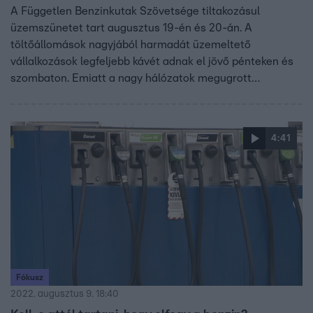
A Független Benzinkutak Szövetsége tiltakozásul
üzemszünetet tart augusztus 19-én és 20-án. A
töltőállomások nagyjából harmadát üzemeltető
vállalkozások legfeljebb kávét adnak el jövő pénteken és
szombaton. Emiatt a nagy hálózatok megugrott
forgalomra és fennakadásokra számítanak kútjaik egy
részén.
4:41
Fókusz
2022. augusztus 9. 18:40