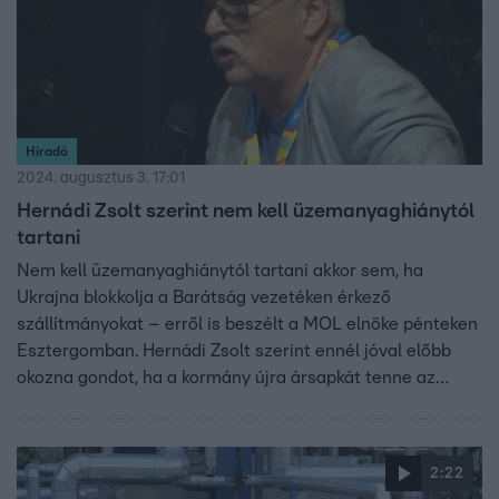
Híradó
2024. augusztus 3. 17:01
Hernádi Zsolt szerint nem kell üzemanyaghiánytól
tartani
Nem kell üzemanyaghiánytól tartani akkor sem, ha
Ukrajna blokkolja a Barátság vezetéken érkező
szállítmányokat – erről is beszélt a MOL elnöke pénteken
Esztergomban. Hernádi Zsolt szerint ennél jóval előbb
okozna gondot, ha a kormány újra ársapkát tenne az
üzemanyagokra. A MOL elnöke a kormány különadóit is
bírálta, ezek szerinte gazdasági visszaeséshez vezetnek
majd.
2:22