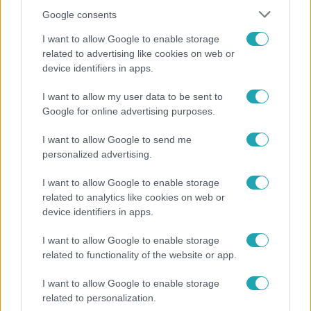
Több töltőállomáson is jelezték: elfogyott a hatósági áras
Google consents
üzemanyag.
I want to allow Google to enable storage
related to advertising like cookies on web or
device identifiers in apps.
2:45
I want to allow my user data to be sent to
Google for online advertising purposes.
I want to allow Google to send me
personalized advertising.
I want to allow Google to enable storage
related to analytics like cookies on web or
device identifiers in apps.
Híradó
I want to allow Google to enable storage
2022. december 5. 17:39
related to functionality of the website or app.
Hétfőn se lehetett egyszerűen tankolni, ahol volt
üzemanyag, hosszú sorokban kellett várakozni
I want to allow Google to enable storage
related to personalization.
Sok helyen ma is vadászni kellett üzemanyagra, ahol volt,