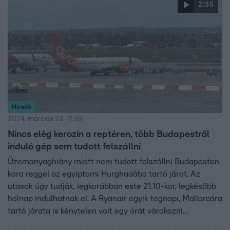
2:35
Híradó
2024. március 29. 17:39
Nincs elég kerozin a reptéren, több Budapestről
induló gép sem tudott felszállni
Üzemanyaghiány miatt nem tudott felszállni Budapesten
kora reggel az egyiptomi Hurghadába tartó járat. Az
utasok úgy tudják, legkorábban este 21.10-kor, legkésőbb
holnap indulhatnak el. A Ryanair egyik tegnapi, Mallorcára
tartó járata is kénytelen volt egy órát várakozni
üzemanyag-hiány miatt. A reptér legnagyobb