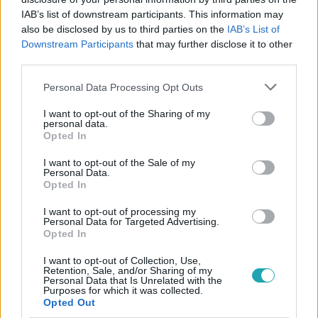
A társaság ügyvezető igazgatója szerint a Dunai
IAB’s list of downstream participants. This information may
Finomító még hetekig nem tud teljes kapacitással
also be disclosed by us to third parties on the
IAB’s List of
működni, a megoldást az importforrások visszaépítése
Downstream Participants
that may further disclose it to other
third parties.
jelentené.
Please note that this website/app uses one or more Google
Personal Data Processing Opt Outs
services and may gather and store information including but
not limited to your visit or usage behaviour. You may click to
I want to opt-out of the Sharing of my
personal data.
grant or deny consent to Google and its third-party tags to
Opted In
use your data for below specified purposes in below Google
consent section.
I want to opt-out of the Sale of my
Personal Data.
Opted In
I want to opt-out of processing my
Personal Data for Targeted Advertising.
Opted In
Belföld
I want to opt-out of Collection, Use,
Retention, Sale, and/or Sharing of my
2022. december 6. 11:08
Personal Data that Is Unrelated with the
Purposes for which it was collected.
Üzemanyaghiány Magyarországon: a Mol szerint
Opted Out
beindult a pánikvásárlás