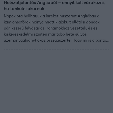
Helyzetjelentés Angliából – ennyit kell várakozni,
ha tankolni akarnak
Napok óta hallhatjuk a híreket miszerint Angliában a
kamionsofőrök hiánya miatt kialakult ellátási gondok
pánikszerű felvásárlási rohamokhoz vezettek, és ez
kiskereskedelmi szinten már több hete súlyos
üzemanyaghiányt okoz országszerte. Hogy mi is a pontos
helyzet, Kégl Ági újságíró mesélt a Reggeliben.