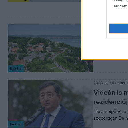
authenti
terén.
2023. szeptember 19
Lemondott 
családom é
A helyére már ko
Belföld
2023. szeptember 1
Videón is 
rezidenciá
Három épület, m
szoboragár. De 
Belföld