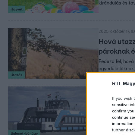
kirándulás és ta
Húsvét
2025. október 17. 8
Hová utazz
pároknak é
Fedezd fel, hov
egyedülállóknak,
Utazás
RTL Magy
2024. július 15. 19:4
If you wish 
Összetört 
sensitive in
az új balat
confirm you
continue se
szuperko
information 
Akkor történt a 
further disc
Baleset-bűnügy