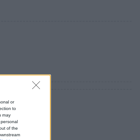
sonal or
ection to
ou may
 personal
out of the
 downstream