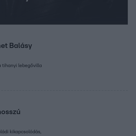
het Balásy
 tihanyi lebegővilla
 hosszú
ládi kikapcsolódás,