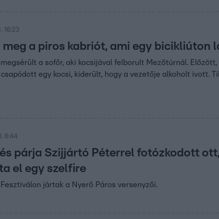
. 16:23
a meg a piros kabriót, ami egy bicikliúton
megsérült a sofőr, aki kocsijával felborult Mezőtúrnál. Előzöt
csapódott egy kocsi, kiderült, hogy a vezetője alkoholt ivott. T
. 6:44
és párja Szijjártó Péterrel fotózkodott ot
ta el egy szelfire
t Fesztiválon jártak a Nyerő Páros versenyzői.