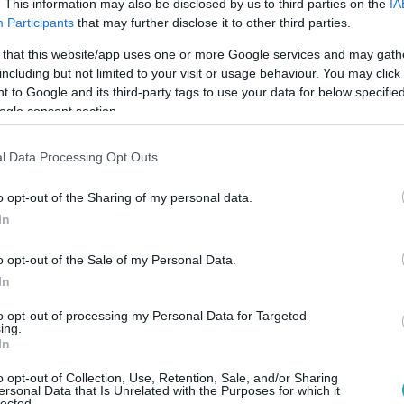
. This information may also be disclosed by us to third parties on the
IA
t volna le a
Participants
that may further disclose it to other third parties.
 that this website/app uses one or more Google services and may gath
including but not limited to your visit or usage behaviour. You may click 
 to Google and its third-party tags to use your data for below specifi
1
ogle consent section.
hanyban: 60 százalékos kedvezménnyel 
olgármester lánya
l Data Processing Opt Outs
 jelentkezett egy eladásra meghirdetett ingatlanért Tihanyban
o opt-out of the Sharing of my personal data.
mester lánya és veje.
In
o opt-out of the Sale of my Personal Data.
In
:57
to opt-out of processing my Personal Data for Targeted
entés: balatonfüredi cukrász mentette m
ing.
In
ót
o opt-out of Collection, Use, Retention, Sale, and/or Sharing
yi Belső-tó jege egy korcsolyázó nő alatt pár napja. Egy balato
ersonal Data that Is Unrelated with the Purposes for which it
 azt mondta a Híradónak, hogy sosem csinált még ilyet, de sok h
lected.