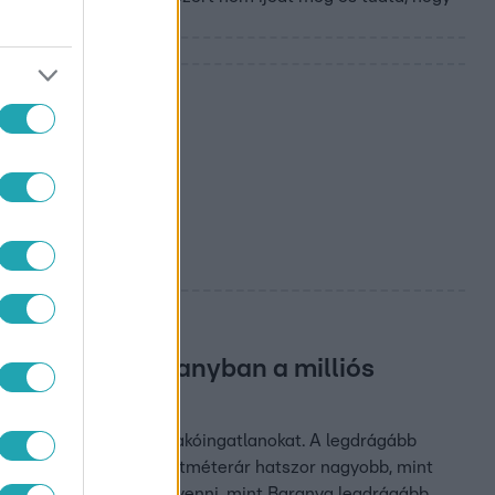
rországon: Tihanyban a milliós
 négyzetméteráron a lakóingatlanokat. A legdrágább
ővárosi utcában a négyzetméterár hatszor nagyobb, mint
hetett annyiért lakást venni, mint Baranya legdrágább