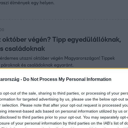
vaszi élmények egy helyen.
:00
 október végén? Tipp egyedülállóknak,
s családoknak
á érdemes utazni október végén Magyarországon! Tippek
 pároknak és családoknak egyaránt.
arország -
Do Not Process My Personal Information
8
to opt-out of the sale, sharing to third parties, or processing of your per
egy kisbusz
formation for targeted advertising by us, please use the below opt-out s
oni
r selection. Please note that after your opt-out request is processed y
eing interest-based ads based on personal information utilized by us or
mpon
disclosed to third parties prior to your opt-out. You may separately opt-
baleset, amikor egy
losure of your personal information by third parties on the IAB’s list of