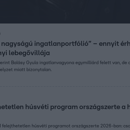
0
s nagyságú ingatlanportfólió” – ennyit ér
yi lebegővillája
erint Balásy Gyula ingatlanvagyona egymilliárd felett van, de a
helyzet miatt bizonytalan.
0
thetetlen húsvéti program országszerte a
1 felejthetetlen húsvéti programot országszerte 2026-ban: csa