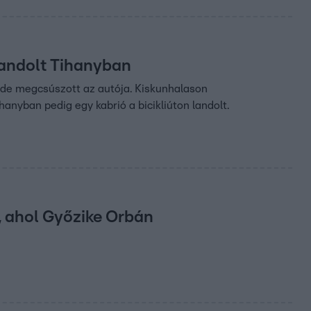
 landolt Tihanyban
t, de megcsúszott az autója. Kiskunhalason
ihanyban pedig egy kabrió a bicikliúton landolt.
t, ahol Győzike Orbán