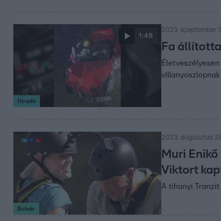
2023. szeptember 3
1:49
Fa állított
Életveszélyesen 
villanyoszlopnak 
Híradó
2023. augusztus 28
Muri Enikő 
Viktort kap
A tihanyi Tranzi
Bulvár