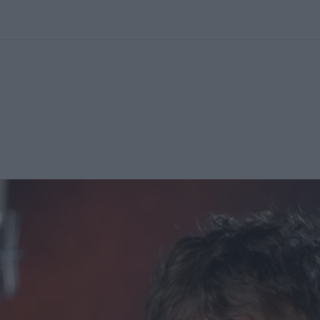
kolett
#
Időjárás
#
RTL műsor
#
Víz
#
Magyar Péter
#
Csillagjeg