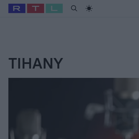
#
Babits Marcella
#
Szellő István
#
Most Wanted
#
Gallusz Ni
TIHANY