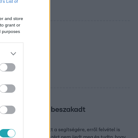
B’s List of
er and store
to grant or
ed purposes
vehet
: a
eg a Tihanynál beszakadt
nfüredi cukrász sietett a segítségére, erről felvétel is
asonló esetről hallott, ezért nem ijedt meg és tudta, hogy