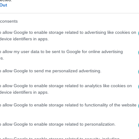
Out
 ha valaki bajba kerül.
consents
13
ogy beszakad
o allow Google to enable storage related to advertising like cookies on
evice identifiers in apps.
ő alatt
o allow my user data to be sent to Google for online advertising
s.
zdatulajdonos sietett
to allow Google to send me personalized advertising.
o allow Google to enable storage related to analytics like cookies on
evice identifiers in apps.
1
olcsóbb és legdrágább települések Magya
o allow Google to enable storage related to functionality of the website
erárhoz jár a falusi csok
ületét is megelőzve Tihanyban adták el a legmagasabb átlagos
o allow Google to enable storage related to personalization.
ájára Zsira és Pogány községek is felkerültek. A legdrágább f
drágább utcájában. A XII. kerületben a legolcsóbb utcában le
o allow Google to enable storage related to security, including