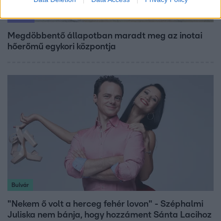
Fókusz
Megdöbbentő állapotban maradt meg az inotai
hőerőmű egykori központja
Bulvár
"Nekem ő volt a herceg fehér lovon" - Széphalmi
Juliska nem bánja, hogy hozzáment Sánta Lacihoz