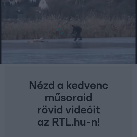
Nézd a kedvenc
műsoraid
rövid videóit
az RTL.hu-n!