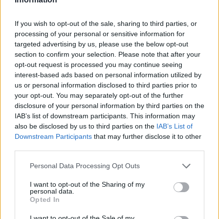
legyen a Google-találatokban!
If you wish to opt-out of the sale, sharing to third parties, or
processing of your personal or sensitive information for
targeted advertising by us, please use the below opt-out
section to confirm your selection. Please note that after your
opt-out request is processed you may continue seeing
interest-based ads based on personal information utilized by
us or personal information disclosed to third parties prior to
your opt-out. You may separately opt-out of the further
disclosure of your personal information by third parties on the
IAB’s list of downstream participants. This information may
also be disclosed by us to third parties on the
IAB’s List of
Kövess minket, és értesülj a friss hírekről a
Downstream Participants
that may further disclose it to other
Facebookon is!
third parties.
Please note that this website/app uses one or more Google
Personal Data Processing Opt Outs
Követem
services and may gather and store information including but
not limited to your visit or usage behaviour. You may click to
I want to opt-out of the Sharing of my
personal data.
grant or deny consent to Google and its third-party tags to
Opted In
use your data for below specified purposes in below Google
consent section.
I want to opt-out of the Sale of my