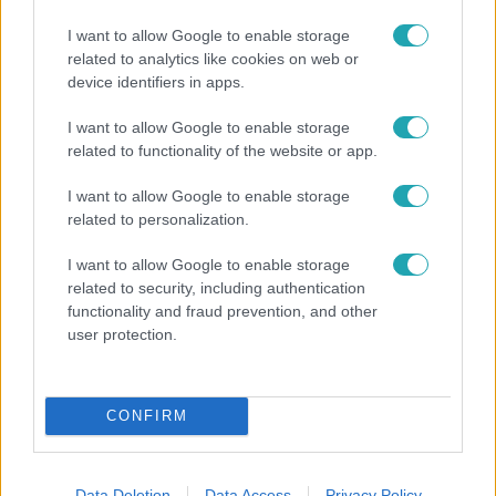
I want to allow Google to enable storage
related to analytics like cookies on web or
device identifiers in apps.
I want to allow Google to enable storage
Híradó
related to functionality of the website or app.
Grúz fiatal erőszakoskodott egy 18 éves magyar
I want to allow Google to enable storage
lánnyal Hajdúszoboszlón, az áldozaton kínai
related to personalization.
lányok segítettek
I want to allow Google to enable storage
related to security, including authentication
functionality and fraud prevention, and other
17:49
user protection.
CONFIRM
Data Deletion
Data Access
Privacy Policy