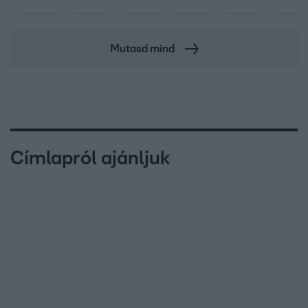
Mutasd mind
Címlapról ajánljuk