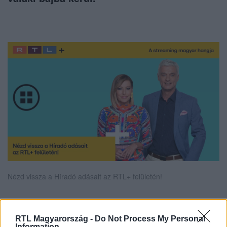
Nézd vissza a Híradó adásait az RTL+ felületén!
RTL Magyarország -
Do Not Process My Personal
Itt állítsd be, hogy az RTL.hu az elsők között
Information