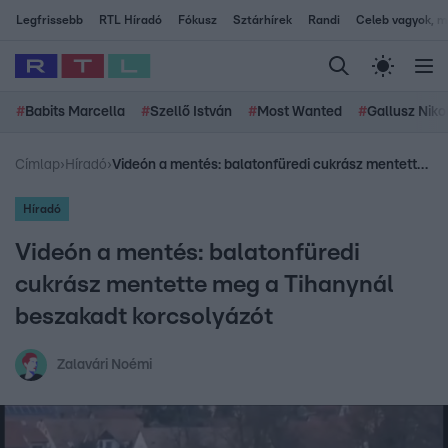
Legfrissebb
RTL Híradó
Fókusz
Sztárhírek
Randi
Celeb vagyok, me
#
Babits Marcella
#
Szellő István
#
Most Wanted
#
Gallusz Niko
Címlap
›
Híradó
›
Videón a mentés: balatonfüredi cukrász mentette meg a Tihanynál beszakadt korcsolyázót
Híradó
Videón a mentés: balatonfüredi
cukrász mentette meg a Tihanynál
beszakadt korcsolyázót
Zalavári Noémi