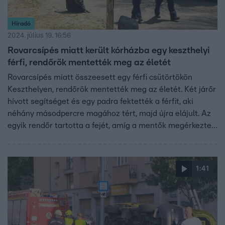
Híradó
2024. július 19. 16:56
Rovarcsípés miatt került kórházba egy keszthelyi
férfi, rendőrök mentették meg az életét
Rovarcsípés miatt összeesett egy férfi csütörtökön
Keszthelyen, rendőrök mentették meg az életét. Két járőr
hívott segítséget és egy padra fektették a férfit, aki
néhány másodpercre magához tért, majd újra elájult. Az
egyik rendőr tartotta a fejét, amíg a mentők megérkeztek.
Gyógyszeres ellátás után, stabil állapotban szállították
kórházba. Az általunk megkérdezett orvos szerint ilyen
esetben fontos, hogy a beteget minél hamarabb ellássák.
1:41