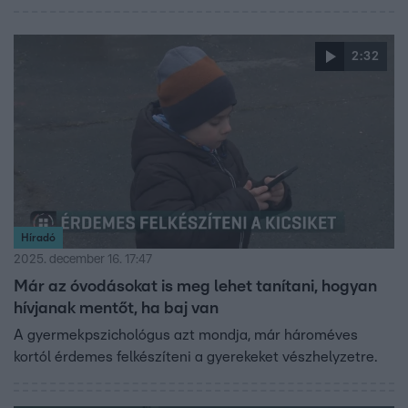
magához tért. Medárd és édesanyja telefonon mesélték
el a történteket a Reggeli adásában. A kisfiú szerint pedig
2:32
mindez teljesen természetes volt – hiszen bajban
segíteni kell.
Híradó
2025. december 16. 17:47
Már az óvodásokat is meg lehet tanítani, hogyan
hívjanak mentőt, ha baj van
A gyermekpszichológus azt mondja, már hároméves
kortól érdemes felkészíteni a gyerekeket vészhelyzetre.