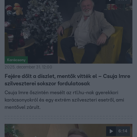
Karácsony
2025. december 31. 12:00
Fejére dőlt a díszlet, mentők vitték el – Csuja Imre
szilveszterei sokszor fordulatosak
Csuja Imre őszintén mesélt az rtl.hu-nak gyerekkori
karácsonyokról és egy extrém szilveszteri esetről, ami
mentővel zárult.
6:14