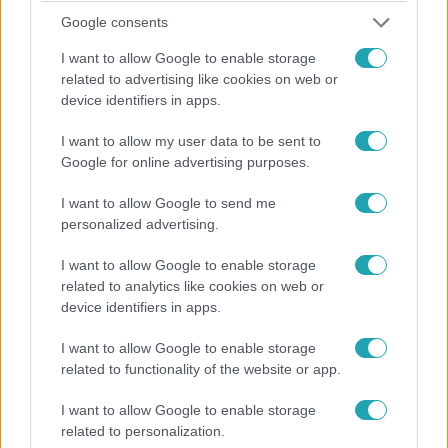
Google consents
2:26
I want to allow Google to enable storage
related to advertising like cookies on web or
device identifiers in apps.
I want to allow my user data to be sent to
Google for online advertising purposes.
I want to allow Google to send me
personalized advertising.
Híradó
2025. január 16. 9:33
I want to allow Google to enable storage
Így mentette meg apja életét egy 10 éves kisfiú -
related to analytics like cookies on web or
videó
device identifiers in apps.
10 éves fiú mentette meg apja életét pécsi otthonukban,
I want to allow Google to enable storage
decemberben. Lefekvés után a férfi felkiáltott és
related to functionality of the website or app.
rángatózni kezdett. Fia azonnal tárcsázta a segélyhívót,
részletesen beszámolt apja állapotáról, majd azt tette,
I want to allow Google to enable storage
related to personalization.
amit a diszpécser mondott. A hangfelvételt az Országos