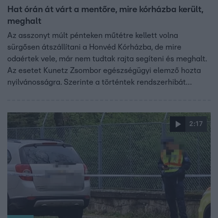
Hat órán át várt a mentőre, mire kórházba került,
meghalt
Az asszonyt múlt pénteken műtétre kellett volna
sürgősen átszállítani a Honvéd Kórházba, de mire
odaértek vele, már nem tudtak rajta segíteni és meghalt.
Az esetet Kunetz Zsombor egészségügyi elemző hozta
nyilvánosságra. Szerinte a történtek rendszerhibát
jeleznek. A Mentőszolgálattól kérdéseinkre azt írták
vizsgálják az ügyet.
2:17