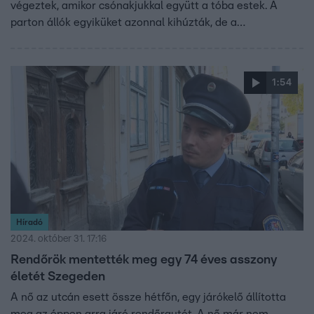
végeztek, amikor csónakjukkal együtt a tóba estek. A
parton állók egyiküket azonnal kihúzták, de a
szerencsétlenül járt halász a víz alá merült, és csak
percekkel később tudták felszínre hozni. A mentők több
mint egy órán át küzdöttek, mire sikerült újraéleszteni.
1:54
Mentőhelikopterrel vitték kórházba.
Híradó
2024. október 31. 17:16
Rendőrök mentették meg egy 74 éves asszony
életét Szegeden
A nő az utcán esett össze hétfőn, egy járókelő állította