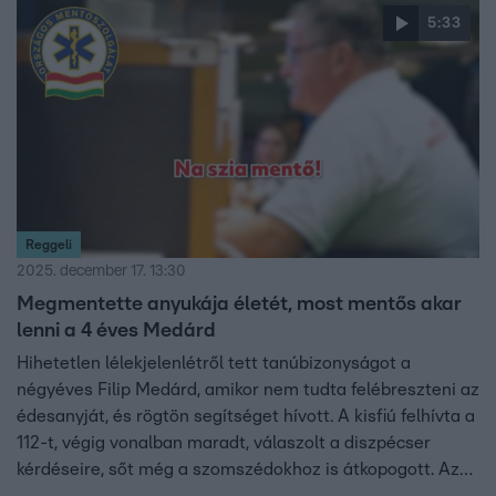
gyerekeket, de nem kell mindent tudnia, és nem kell
5:33
állandó készenlétben lennie. A cél a biztonság és a
természetes reakciók támogatása, nem a túlzott
felelősség. Persze Medárd hősiessége így is csodálatos.
Reggeli
2025. december 17. 13:30
Megmentette anyukája életét, most mentős akar
lenni a 4 éves Medárd
Hihetetlen lélekjelenlétről tett tanúbizonyságot a
négyéves Filip Medárd, amikor nem tudta felébreszteni az
édesanyját, és rögtön segítséget hívott. A kisfiú felhívta a
112-t, végig vonalban maradt, válaszolt a diszpécser
kérdéseire, sőt még a szomszédokhoz is átkopogott. Az
inzulinos cukorbetegséggel élő Renáta rövid időn belül