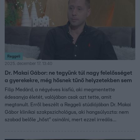
Reggeli
2025. december 17. 13:40
Dr. Makai Gábor: ne tegyünk túl nagy felelősséget
a gyerekekre, még hősnek tűnő helyzetekben sem
Filip Medárd, a négyéves kisfiú, aki megmentette
édesanyja életét, valójában csak azt tette, amit
megtanult. Erről beszélt a Reggeli stúdiójában Dr. Makai
Gábor klinikai szakpszichológus, aki hangsúlyozta: nem
szabad belőle „hőst” csinálni, mert ezzel irreális
elvárásokat támasztanánk felé, hogy soha nem hibázhat.
Bizonyos helyzetekre játékosan fel lehet készíteni a