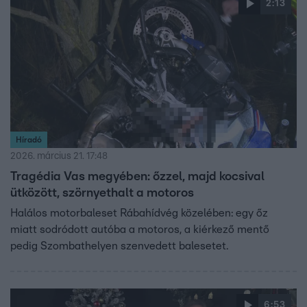
2:13
Híradó
2026. március 21. 17:48
Tragédia Vas megyében: őzzel, majd kocsival
ütközött, szörnyethalt a motoros
Halálos motorbaleset Rábahídvég közelében: egy őz
miatt sodródott autóba a motoros, a kiérkező mentő
pedig Szombathelyen szenvedett balesetet.
6:53