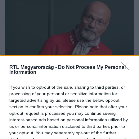
RTL Magyarország -
Do Not Process My Personal
Életmód
Information
2025. november 17. 10:00
Zacher Gábor új küldetése: a mentők titkos
If you wish to opt-out of the sale, sharing to third parties, or
fegyvere lesz!
processing of your personal or sensitive information for
targeted advertising by us, please use the below opt-out
Zacher Gábor meglepő szerepben: jószolgálati
section to confirm your selection. Please note that after your
nagykövetként segíti a mentőket, és egy különleges
opt-out request is processed you may continue seeing
adventi kampánnyal hívja fel a figyelmet munkájukra.
interest-based ads based on personal information utilized by
us or personal information disclosed to third parties prior to
your opt-out. You may separately opt-out of the further