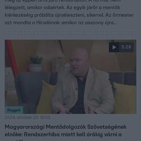
meg az éppen arra járó rendőrautót. A nő már nem
lélegzett, amikor odaértek. Az egyik járőr a mentők
kiérkezéséig próbálta újraéleszteni, sikerrel. Az őrmester
azt mondta a Híradónak: amikor az asszony újra
lélegzetet vett, annyira elérzékenyült, hogy majdnem
elsírta magát.
5:28
Reggeli
2024. október 22. 13:02
Magyarországi Mentődolgozók Szövetségének
elnöke: Rendszerhiba miatt kell órákig várni a