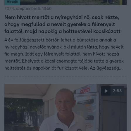
Híradó
2024. szeptember 9. 16:50
Nem hívott mentőt a nyíregyházi nő, csak nézte,
ahogy megfullad a nevelt gyereke a félrenyelt
falattól, majd napokig a holttestével kocsikázott
4 év felfüggesztett börtön lehet a büntetése annak a
nyíregyházi nevelőanyának, aki miután látta, hogy nevelt
fia megfulladt egy félrenyelt falattól, nem hívott hozzá
mentőt. Ehelyett a kocsi csomagtartójába tette a gyerek
holttestét és napokon át furikázott vele. Az ügyészség
szerint a két és féléves gyereket korábban verte,
éheztette is a nevelőanya. Emiatt is vádat emeltek most
az asszony ellen.
2:58