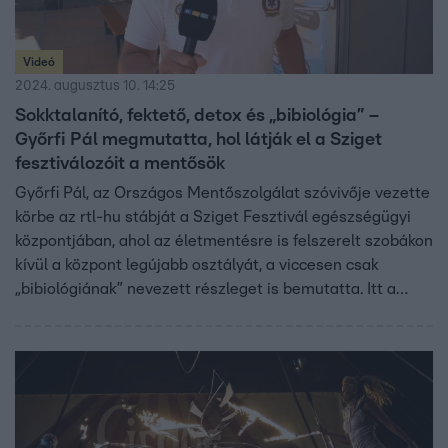
Videó
2024. augusztus 10. 14:25
Sokktalanító, fektető, detox és „bibiológia” –
Győrfi Pál megmutatta, hol látják el a Sziget
fesztiválozóit a mentősök
Győrfi Pál, az Országos Mentőszolgálat szóvivője vezette
körbe az rtl-hu stábját a Sziget Fesztivál egészségügyi
központjában, ahol az életmentésre is felszerelt szobákon
kívül a központ legújabb osztályát, a viccesen csak
„bibiológiának” nevezett részleget is bemutatta. Itt a
könnyű sérülteket látják el, akiknek olykor elég csak egy
ragtapasz is. Videónkból kiderül, milyen esetben lehet
szükség a különleges ellátóteremre.