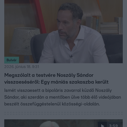
Bulvár
2026. június 18. 9:31
Megszólalt a testvére Noszály Sándor
visszaeséséről: Egy mániás szakaszba került
Ismét visszaesett a bipoláris zavarral küzdő Noszály
Sándor, aki szerdán a mentőben ülve több élő videójában
beszélt összefüggéstelenül közösségi-oldalán.
3:59