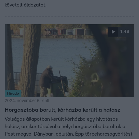
követelt áldozatot.
1:48
Híradó
2024. november 6. 7:59
Horgásztóba borult, kórházba került a halász
Válságos állapotban került kórházba egy hivatásos
halász, amikor társával a helyi horgásztóba borultak a
Pest megyei Dányban, délután. Épp törpeharcsagyérítést