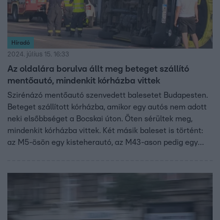
Híradó
2024. július 15. 16:33
Az oldalára borulva állt meg beteget szállító
mentőautó, mindenkit kórházba vittek
Szirénázó mentőautó szenvedett balesetet Budapesten.
Beteget szállított kórházba, amikor egy autós nem adott
neki elsőbbséget a Bocskai úton. Öten sérültek meg,
mindenkit kórházba vittek. Két másik baleset is történt:
az M5-ösön egy kisteherautó, az M43-ason pedig egy
autószállító tréler borult az oldalára. Mindkettőt defektes
gumi okozta.