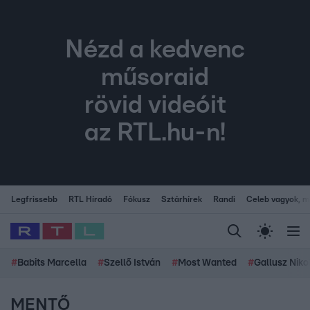
Nézd a kedvenc
műsoraid
rövid videóit
az RTL.hu-n!
Legfrissebb
RTL Híradó
Fókusz
Sztárhírek
Randi
Celeb vagyok, me
#
Babits Marcella
#
Szellő István
#
Most Wanted
#
Gallusz Niko
MENTŐ