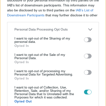
disclosure of your personal information by third parties on the
19:03
IAB’s list of downstream participants. This information may
also be disclosed by us to third parties on the
IAB’s List of
Downstream Participants
that may further disclose it to other
third parties.
Please note that this website/app uses one or more Google
Personal Data Processing Opt Outs
services and may gather and store information including but
not limited to your visit or usage behaviour. You may click to
I want to opt-out of the Sharing of my
personal data.
grant or deny consent to Google and its third-party tags to
Opted In
use your data for below specified purposes in below Google
Bulvár
consent section.
I want to opt-out of the Sale of my
2025. június 5. 15:21
Personal Data.
Opted In
Gálvölgyi János elárulta, hogyan mentették meg
az életét
I want to opt-out of processing my
Personal Data for Targeted Advertising.
2023 májusában Gálvölgyi Jánost életveszélyes
Opted In
állapotban, lélegeztetőgépen kezelték a kórházban.
Napra pontosan két éve mesélt részletesen a drámai
I want to opt-out of Collection, Use,
Retention, Sale, and/or Sharing of my
pillanatokról.
Personal Data that Is Unrelated with the
Purposes for which it was collected.
Opted Out