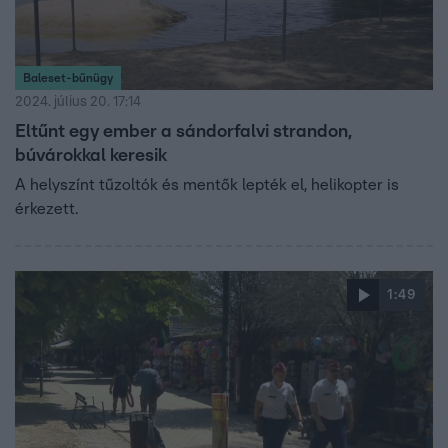
Baleset-bűnügy
2024. július 20. 17:14
Eltűnt egy ember a sándorfalvi strandon,
búvárokkal keresik
A helyszínt tűzoltók és mentők lepték el, helikopter is
érkezett.
1:49