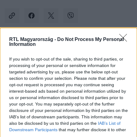
RTL Magyarország -
Do Not Process My Personal
Kövess minket, és értesülj a friss hírekről a
Information
Facebookon is!
If you wish to opt-out of the sale, sharing to third parties, or
processing of your personal or sensitive information for
Követem
targeted advertising by us, please use the below opt-out
section to confirm your selection. Please note that after your
opt-out request is processed you may continue seeing
interest-based ads based on personal information utilized by
us or personal information disclosed to third parties prior to
your opt-out. You may separately opt-out of the further
#
BELFÖLD
#
MENTŐ
#
SZÜLÉS
#
IKREK
disclosure of your personal information by third parties on the
IAB’s list of downstream participants. This information may
#
SZEGED
#
MENTŐAUTÓ
also be disclosed by us to third parties on the
IAB’s List of
Downstream Participants
that may further disclose it to other
third parties.