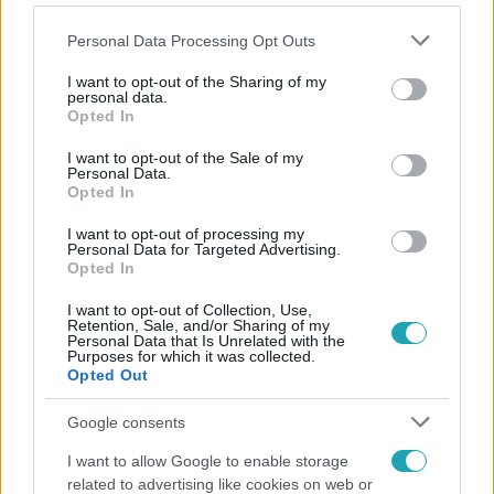
Please note that this website/app uses one or more Google
Personal Data Processing Opt Outs
services and may gather and store information including but
not limited to your visit or usage behaviour. You may click to
I want to opt-out of the Sharing of my
personal data.
grant or deny consent to Google and its third-party tags to
Opted In
Népszerű
use your data for below specified purposes in below Google
consent section.
I want to opt-out of the Sale of my
Personal Data.
Opted In
3:19
I want to opt-out of processing my
Personal Data for Targeted Advertising.
Opted In
I want to opt-out of Collection, Use,
Retention, Sale, and/or Sharing of my
Personal Data that Is Unrelated with the
Purposes for which it was collected.
Opted Out
Google consents
Híradó
I want to allow Google to enable storage
related to advertising like cookies on web or