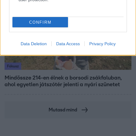
6:41
CONFIRM
Data Deletion
Data Access
Privacy Policy
Fókusz
Mindössze 214-en élnek a borsodi zsákfaluban,
ahol egyetlen játszótér jelenti a nyári szünetet
Mutasd mind