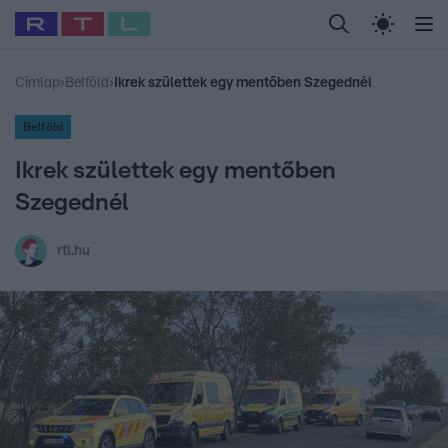
Legfrissebb
RTL Híradó
Fókusz
Sztárhírek
Randi
Celeb vagyok, me
#
Babits Marcella
#
Szellő István
#
Most Wanted
#
Gallusz Niko
Címlap
›
Belföld
›
Ikrek születtek egy mentőben Szegednél
Belföld
Ikrek születtek egy mentőben
Szegednél
rtl.hu