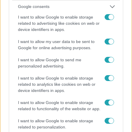
A Békét és reménységet című dalát fogja előadni az év
Google consents
utolsó napján Koncz Zsuzsa az RTL-en. Családja második
I want to allow Google to enable storage
világháborús történetéről, a most dúló háborúról, Kóbor
related to advertising like cookies on web or
János hiányáról, Berzsenyi gimnáziumos múltjáról és a
device identifiers in apps.
polgári engedetlenség miatt kirúgott tanárokról is
beszélgettünk, de szóba kerültek a német és francia
I want to allow my user data to be sent to
lemezei is. Meg egy angol album, amiről ő se tudott.
Google for online advertising purposes.
I want to allow Google to send me
personalized advertising.
I want to allow Google to enable storage
related to analytics like cookies on web or
device identifiers in apps.
I want to allow Google to enable storage
related to functionality of the website or app.
Bulvár
I want to allow Google to enable storage
2022. december 6. 9:48
related to personalization.