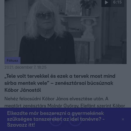
6:15
Fókusz
2021. december 7. 18:25
„Tele volt tervekkel és ezek a tervek most mind
sírba mentek vele” – zenésztársai búcsúznak
Kóbor Jánostól
Nehéz felocsúdni Kóbor János elvesztése után. A
megtört zenésztárs Molnár György, Elefánt szerint Kóbor
Jánossal az Omega is meghalt, a közös élmények ugyan
Elkezdte már beszerezni a gyermekének
szükséges tanszereket az idei tanévre? -
megmaradnak de nagy, közös terveiket a frontember
Szavazz itt!
magával vitte. Zorán megrendülten emlékezik Kóbor