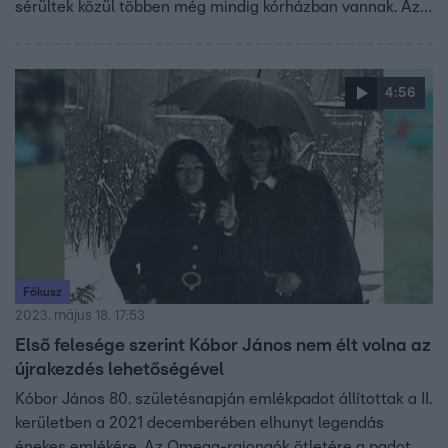
sérültek közül többen még mindig kórházban vannak. Az
álommeló nyertese lassan megkezdi közös munkáját
Balogh Leventével, és elstartolt az RTL vadonatúj
kvízjátéka, a Tippelj, és vidd el! is. Ezek a hét videói.
4:56
Fókusz
2023. május 18. 17:53
Első felesége szerint Kóbor János nem élt volna az
újrakezdés lehetőségével
Kóbor János 80. születésnapján emlékpadot állítottak a II.
kerületben a 2021 decemberében elhunyt legendás
énekes emlékére. Az Omega-rajongók ötletére a padot