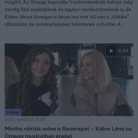
mögött. Az Omega legendás frontemberének hiánya még
mindig fájó családjának és egykori zenésztársainak is, de
Kóbor János özvegye is lánya ma már túl van a „túlélés”
időszakán, és reményteljesen tekintenek a jövőbe. A
család elsődleges feladatának most azt tartja, hogy
ápolják Kóbor János emlékét. A zenész május 17-én lenne
80 éves.
5:04
Fókusz
2023. április 21. 18:09
Mintha ráírták volna a főszerepet – Kóbor Léna az
Omega musicalben énekel