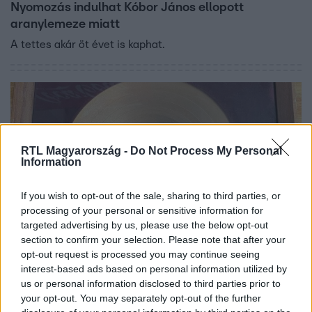
Nyomozás indulhat Kóbor János ellopott
aranylemeze miatt
A tettes akár öt évet is kaphat.
RTL Magyarország -
Do Not Process My Personal
Information
If you wish to opt-out of the sale, sharing to third parties, or
processing of your personal or sensitive information for
targeted advertising by us, please use the below opt-out
Bulvár
section to confirm your selection. Please note that after your
opt-out request is processed you may continue seeing
2023. február 10. 8:51
interest-based ads based on personal information utilized by
Rejtély, hogyan került egy ismeretlenhez az
us or personal information disclosed to third parties prior to
Omega aranylemeze
your opt-out. You may separately opt-out of the further
A Facebookon árulták a relikviát, a zenekar menedzsere