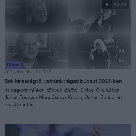
10:06
Fókusz
2021. december 30. 17:47
Sok hírességtől vettünk végső búcsút 2021-ben
Itt hagyott minket -többek között- Siklósi Örs, Kóbor
János, Törőcsik Mari, Csűrös Karola, Oszter Sándor és
Sas József is.