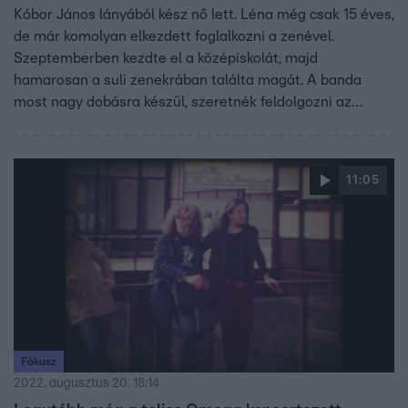
Kóbor János lányából kész nő lett. Léna még csak 15 éves,
de már komolyan elkezdett foglalkozni a zenével.
Szeptemberben kezdte el a középiskolát, majd
hamarosan a suli zenekrában találta magát. A banda
most nagy dobásra készül, szeretnék feldolgozni az
Omega legendás, Léna című slágerét.
11:05
Fókusz
2022. augusztus 20. 18:14