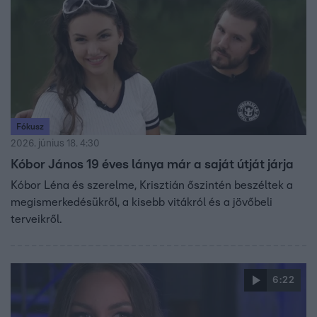
Fókusz
2026. június 18. 4:30
Kóbor János 19 éves lánya már a saját útját járja
Kóbor Léna és szerelme, Krisztián őszintén beszéltek a
megismerkedésükről, a kisebb vitákról és a jövőbeli
terveikről.
6:22