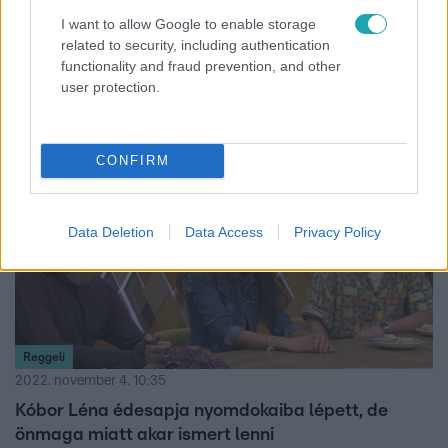
Kóbor János özvegye: A fájdalom az idő
I want to allow Google to enable storage
haladtával sem múlik
related to security, including authentication
Ma egy éve halt meg Kóbor János, felesége elárulta,
functionality and fraud prevention, and other
hogyan emlékezik meg Mecky haláláról.
user protection.
6:54
CONFIRM
Data Deletion
Data Access
Privacy Policy
Reggeli
2022. november 4. 10:35
Kóbor Léna édesapja nyomdokaiba lépett, de
önmaga miatt akar ismert lenni