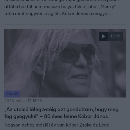
attól a háztól nem messze helyezték el, ahol „Mecky”
több mint negyven évig élt. Kóbor János a magyar
könnyűzene egyik emblematikus figurája, a rockzene
egyik ikonikus frontembere, aki idős koráig tele volt
energiával. A Fókuszban első felesége és az egykori
13:19
Omega tagjai együtt emlékeznek a zenészre.
Fókusz
2023. május 17. 18:26
„Az utolsó lélegzetéig azt gondoltam, hogy meg
fog gyógyulni” – 80 éves lenne Kóbor János
Nagyon nehéz másfél év van Kóbor Zsóka és Léna