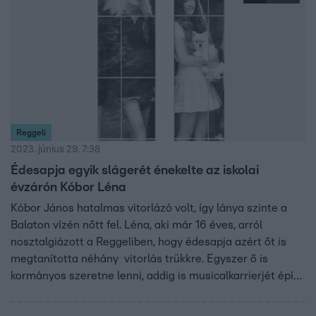
Reggeli
2023. június 29. 7:38
Édesapja egyik slágerét énekelte az iskolai
évzárón Kóbor Léna
Kóbor János hatalmas vitorlázó volt, így lánya szinte a
Balaton vízén nőtt fel. Léna, aki már 16 éves, arról
nosztalgiázott a Reggeliben, hogy édesapja azért őt is
megtanította néhány vitorlás trükkre. Egyszer ő is
kormányos szeretne lenni, addig is musicalkarrierjét építi
a fiatal tehetség.