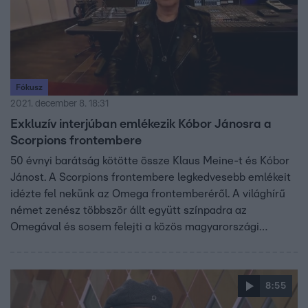
Fókusz
2021. december 8. 18:31
Exkluzív interjúban emlékezik Kóbor Jánosra a
Scorpions frontembere
50 évnyi barátság kötötte össze Klaus Meine-t és Kóbor
Jánost. A Scorpions frontembere legkedvesebb emlékeit
idézte fel nekünk az Omega frontemberéről. A világhírű
német zenész többször állt együtt színpadra az
Omegával és sosem felejti a közös magyarországi
élményeiket.
8:55