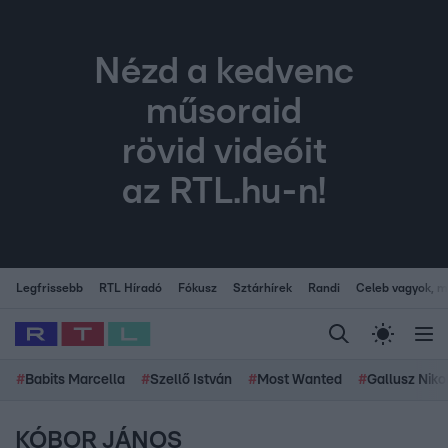
Nézd a kedvenc
műsoraid
rövid videóit
az RTL.hu-n!
Legfrissebb
RTL Híradó
Fókusz
Sztárhírek
Randi
Celeb vagyok, me
#
Babits Marcella
#
Szellő István
#
Most Wanted
#
Gallusz Niko
KÓBOR JÁNOS