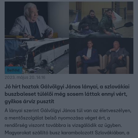
Belföld
2023. május 20. 14:16
Jó hírt hoztak Gálvölgyi János lányai, a szlovákiai
buszbaleset túlélői még sosem láttak ennyi vért,
gyilkos árvíz pusztít
A lányai szerint Gálvölgyi János túl van az életveszélyen,
a mentőszolgálat belső nyomozása véget ért, a
rendőrség viszont továbbra is vizsgálódik az ügyben.
Magyarokat szállító busz karambolozott Szlovákiában, a