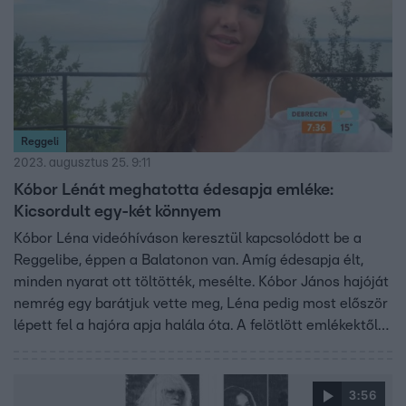
emlékeztek barátai és zenésztársai két éve.
Reggeli
2023. augusztus 25. 9:11
Kóbor Lénát meghatotta édesapja emléke:
Kicsordult egy-két könnyem
Kóbor Léna videóhíváson keresztül kapcsolódott be a
Reggelibe, éppen a Balatonon van. Amíg édesapja élt,
minden nyarat ott töltötték, mesélte. Kóbor János hajóját
nemrég egy barátjuk vette meg, Léna pedig most először
lépett fel a hajóra apja halála óta. A felötlött emlékektől
meghatódott – érzéseiről a fenti videóban beszélt.
3:56