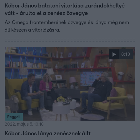
Kóbor János balatoni vitorlása zarándokhellyé
vált - árulta el a zenész özvegye
Az Omega frontemberének özvegye és lánya még nem
áll készen a vitorlázásra.
8:13
Reggeli
2022. május 5. 10:16
Kóbor János lánya zenésznek állt