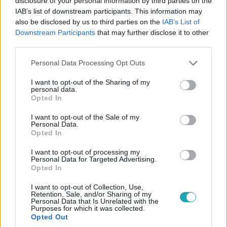
disclosure of your personal information by third parties on the
IAB’s list of downstream participants. This information may
szerint az sem kizárt, hogy ellopták.
also be disclosed by us to third parties on the
IAB’s List of
Downstream Participants
that may further disclose it to other
third parties.
Please note that this website/app uses one or more Google
Personal Data Processing Opt Outs
services and may gather and store information including but
not limited to your visit or usage behaviour. You may click to
I want to opt-out of the Sharing of my
personal data.
grant or deny consent to Google and its third-party tags to
Opted In
use your data for below specified purposes in below Google
consent section.
I want to opt-out of the Sale of my
Personal Data.
Opted In
I want to opt-out of processing my
Kultúra
Personal Data for Targeted Advertising.
Opted In
2022. december 29. 9:29
„A rendszerváltást követően csak néhány évig volt
I want to opt-out of Collection, Use,
Retention, Sale, and/or Sharing of my
nagyjából demokráciának nevezhető kormányzás
Personal Data that Is Unrelated with the
Magyarországon” – exkluzív interjú Koncz
Purposes for which it was collected.
Opted Out
Zsuzsával