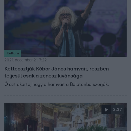
Kultúra
2021. december 21. 7:22
Kettéosztják Kóbor János hamvait, részben
teljesül csak a zenész kívánsága
Ő azt akarta, hogy a hamvait a Balatonba szórják.
2:37