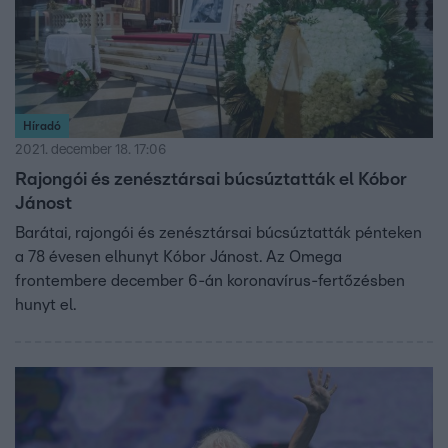
Híradó
2021. december 18. 17:06
Rajongói és zenésztársai búcsúztatták el Kóbor
Jánost
Barátai, rajongói és zenésztársai búcsúztatták pénteken
a 78 évesen elhunyt Kóbor Jánost. Az Omega
frontembere december 6-án koronavírus-fertőzésben
hunyt el.