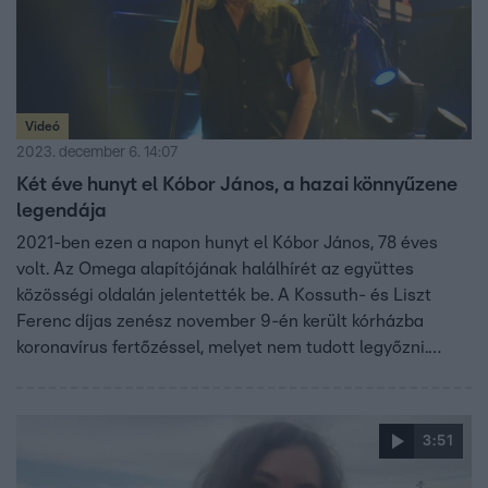
Videó
2023. december 6. 14:07
Két éve hunyt el Kóbor János, a hazai könnyűzene
legendája
2021-ben ezen a napon hunyt el Kóbor János, 78 éves
volt. Az Omega alapítójának halálhírét az együttes
közösségi oldalán jelentették be. A Kossuth- és Liszt
Ferenc díjas zenész november 9-én került kórházba
koronavírus fertőzéssel, melyet nem tudott legyőzni.
Családjában több építész is volt, így ő is az akart lenni, a
zene azonban már a gimnáziumban elcsábította. Bár az
alapításra, a névadásra és az első tagokra többen is
3:51
másként emlékeznek, Kóbor és Benkő a kezdetek, vagyis
1962 óta ott volt az Omegában. A legendás zenészre így