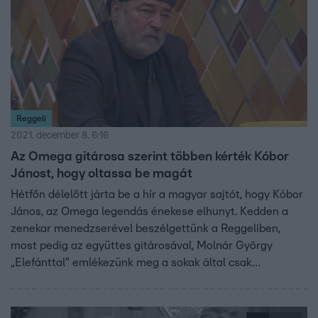
Reggeli
2021. december 8. 6:16
Az Omega gitárosa szerint többen kérték Kóbor
Jánost, hogy oltassa be magát
Hétfőn délelőtt járta be a hír a magyar sajtót, hogy Kóbor
János, az Omega legendás énekese elhunyt. Kedden a
zenekar menedzserével beszélgettünk a Reggeliben,
most pedig az együttes gitárosával, Molnár György
„Elefánttal” emlékezünk meg a sokak által csak
Meckyként ismert zenészről.