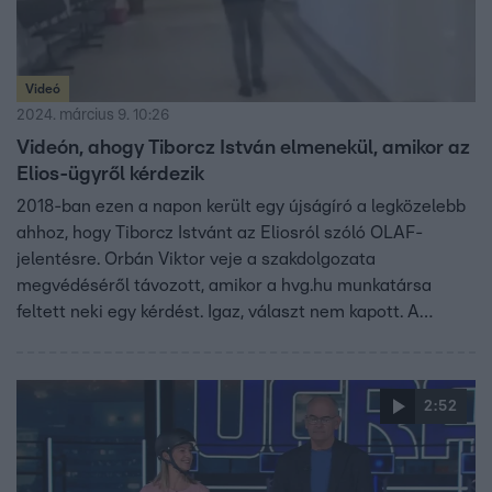
Videó
2024. március 9. 10:26
Videón, ahogy Tiborcz István elmenekül, amikor az
Elios-ügyről kérdezik
2018-ban ezen a napon került egy újságíró a legközelebb
ahhoz, hogy Tiborcz Istvánt az Eliosról szóló OLAF-
jelentésre. Orbán Viktor veje a szakdolgozata
megvédéséről távozott, amikor a hvg.hu munkatársa
feltett neki egy kérdést. Igaz, választ nem kapott. A
Híradó hat évvel ezelőtti riportjával idézzük fel az
emlékezetes pillanatot.
2:52