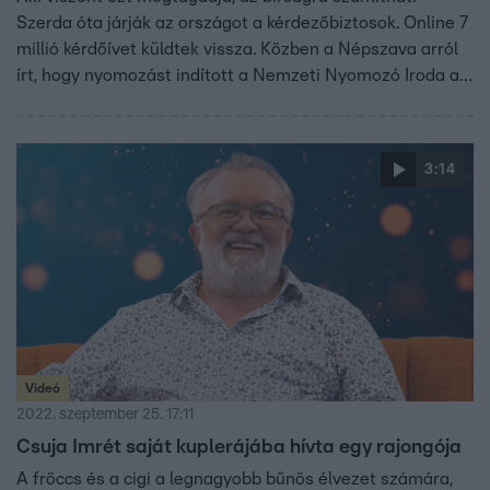
Szerda óta járják az országot a kérdezőbiztosok. Online 7
millió kérdőívet küldtek vissza. Közben a Népszava arról
írt, hogy nyomozást indított a Nemzeti Nyomozó Iroda az
online népszámlálás első napján tapasztalt terheléses
támadás miatt.
3:14
Videó
2022. szeptember 25. 17:11
Csuja Imrét saját kuplerájába hívta egy rajongója
A fröccs és a cigi a legnagyobb bűnös élvezet számára,