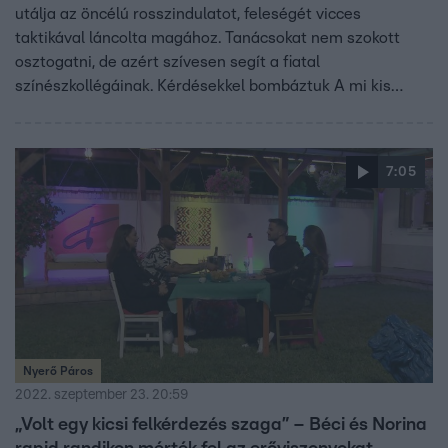
utálja az öncélú rosszindulatot, feleségét vicces
taktikával láncolta magához. Tanácsokat nem szokott
osztogatni, de azért szívesen segít a fiatal
színészkollégáinak. Kérdésekkel bombáztuk A mi kis
falunk polgármesterét, aki mindenre őszintén válaszolt.
7:05
Nyerő Páros
2022. szeptember 23. 20:59
„Volt egy kicsi felkérdezés szaga” – Béci és Norina