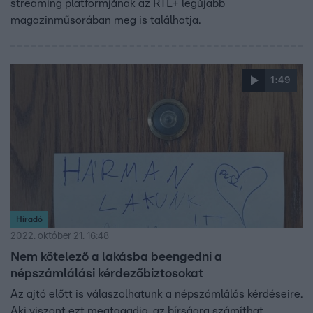
streaming platformjának az RTL+ legújabb
magazinműsorában meg is találhatja.
1:49
Híradó
2022. október 21. 16:48
Nem kötelező a lakásba beengedni a
népszámlálási kérdezőbiztosokat
Az ajtó előtt is válaszolhatunk a népszámlálás kérdéseire.
Aki viszont ezt megtagadja, az bírságra számíthat.