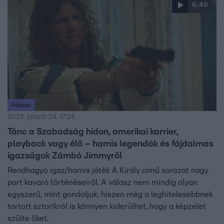
6:40
Fókusz
2023. január 24. 17:24
Tánc a Szabadság hídon, amerikai karrier,
playback vagy élő – hamis legendák és fájdalmas
igazságok Zámbó Jimmyről
Rendhagyó igaz/hamis játék A Király című sorozat nagy
port kavaró történéseiről. A válasz nem mindig olyan
egyszerű, mint gondoljuk, hiszen még a leghitelesebbnek
tartott sztorikról is könnyen kiderülhet, hogy a képzelet
szülte őket.