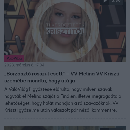
3:36
ValóVilág
2023. március 8. 17:04
„Borzasztó rosszul esett” – VV Melina VV Kriszti
szemébe mondta, hogy utálja
A ValóVilág11 győztese elárulta, hogy milyen szavak
hagyták el Melina száját a Finálén, illetve megragadta a
lehetőséget, hogy hálát mondjon a rá szavazóknak. VV
Kriszti győzelme után válaszolt pár nézői kommentre.