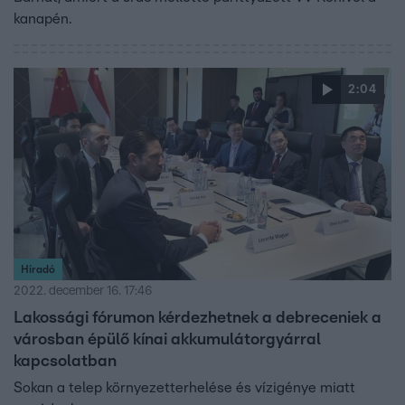
kanapén.
2:04
Híradó
2022. december 16. 17:46
Lakossági fórumon kérdezhetnek a debreceniek a
városban épülő kínai akkumulátorgyárral
kapcsolatban
Sokan a telep környezetterhelése és vízigénye miatt