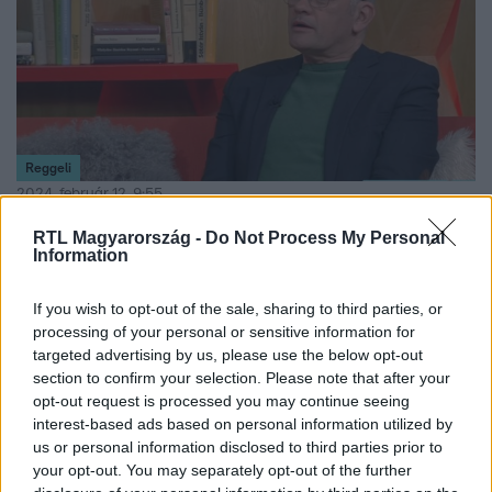
Reggeli
2024. február 12. 9:55
Gundel Takács Gábor: A kanapéról is jól játszható
RTL Magyarország -
Do Not Process My Personal
lesz az RTL legújabb gameshow-ja
Information
Február 12-én startol az RTL vadonatúj kvízműsora, Az
If you wish to opt-out of the sale, sharing to third parties, or
ugrás. A játék műsorvezetője Gundel Takács Gábor lesz,
processing of your personal or sensitive information for
aki most a Reggeliben mesélte el, mire számíthatnak
targeted advertising by us, please use the below opt-out
majd a nézők és a játékosok. Sőt, a forgatás
section to confirm your selection. Please note that after your
kulisszatitkaiba is beavat bennünket.
opt-out request is processed you may continue seeing
interest-based ads based on personal information utilized by
us or personal information disclosed to third parties prior to
your opt-out. You may separately opt-out of the further
0:43