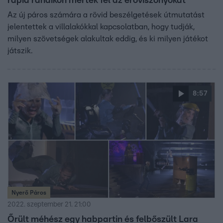
rapid randikon mérték fel az erőviszonyokat
Az új páros számára a rövid beszélgetések útmutatást
jelentettek a villalakókkal kapcsolatban, hogy tudják,
milyen szövetségek alakultak eddig, és ki milyen játékot
játszik.
8:57
Nyerő Páros
2022. szeptember 21. 21:00
Őrült méhész egy habpartin és felbőszült Lara