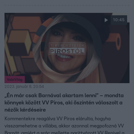
10:45
ValóVilág
2023. január 8. 20:54
„Én már csak Barnával akartam lenni” – mondta
könnyek között VV Piros, aki őszintén válaszolt a
nézők kérdéseire
Kommentekre reagálva VV Piros elárulta, hogyha
visszamehetne a villába, akkor azonnal megpofozná VV
Barnát, amiért a srác mellette parittyázott VV Renivel a