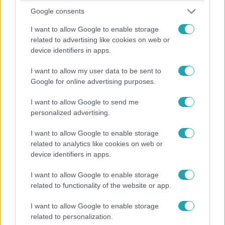
Google consents
I want to allow Google to enable storage
related to advertising like cookies on web or
device identifiers in apps.
I want to allow my user data to be sent to
Google for online advertising purposes.
I want to allow Google to send me
personalized advertising.
Belföld
I want to allow Google to enable storage
2023. szeptember 25. 12:23
related to analytics like cookies on web or
device identifiers in apps.
Orbán Viktor a parlamentben: Magyarország nem
támogatja Ukrajnát, nem akarunk „migránsgettót”
I want to allow Google to enable storage
A miniszterelnök szerint hazánk „a klímabajnokok
related to functionality of the website or app.
klubjához tartozik”. A hazaárulózást és a
I want to allow Google to enable storage
szemkilövetőzést Kocsis Máté hozta.
related to personalization.