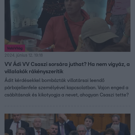
ValóVilág
2024. június 12. 19:18
VV Ádi VV Csaszi sorsára juthat? Ha nem vigyáz, a
villalakók rákényszerítik
Ádit kérdésekkel bombázták villatársai leendő
párbajellenfele személyével kapcsolatban. Vajon enged a
csábításnak és kikotyogja a nevet, ahogyan Csaszi tette?