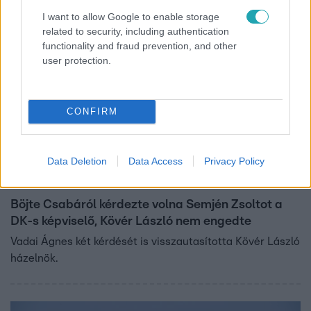
I want to allow Google to enable storage
related to security, including authentication
functionality and fraud prevention, and other
user protection.
CONFIRM
Data Deletion
Data Access
Privacy Policy
Belföld
2023. június 8. 19:44
Böjte Csabáról kérdezte volna Semjén Zsoltot a
DK-s képviselő, Kövér László nem engedte
Vadai Ágnes két kérdését is visszautasította Kövér László
házelnök.