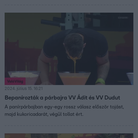
beszélgettünk, miben kérik a segítségüket a
gyermekvédelemben dolgozók, mi a baj a vizsgálattal és
a kérdésekkel, és mit érdemes tudni azoknak, akik a pert
választják?
ValóVilág
2024. július 15. 16:21
Bepanírozták a párbajra VV Ádit és VV Dudut
A panírpárbajban egy-egy rossz válasz először tojást,
majd kukoricadarát, végül tollat ért.