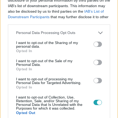
disclosure of your personal information by third parties on the
IAB’s list of downstream participants. This information may
also be disclosed by us to third parties on the
IAB’s List of
Downstream Participants
that may further disclose it to other
third parties.
Please note that this website/app uses one or more Google
Personal Data Processing Opt Outs
services and may gather and store information including but
not limited to your visit or usage behaviour. You may click to
I want to opt-out of the Sharing of my
personal data.
grant or deny consent to Google and its third-party tags to
Opted In
Az ugrás
use your data for below specified purposes in below Google
2024. január 26. 8:00
consent section.
I want to opt-out of the Sale of my
Personal Data.
Ha rosszul válaszolsz, a mélybe zuhansz –
Opted In
hamarosan indul Az ugrás Gundel Takács
Gáborral
I want to opt-out of processing my
Personal Data for Targeted Advertising.
Öt játékos, öt méter magasan, öt millió forintért küzd az
Opted In
RTL vadonatúj kvízműsorában, ahol mindenkinek egy
I want to opt-out of Collection, Use,
célja van: hogy jó állításokat választva átjusson a híd
Retention, Sale, and/or Sharing of my
túloldalára. Az út azonban közel sem egyszerű, hiszen
Personal Data that Is Unrelated with the
Purposes for which it was collected.
több szintet kell megugraniuk a játékosoknak. Hamarosan
Opted Out
jön Az ugrás az RTL műsorán!