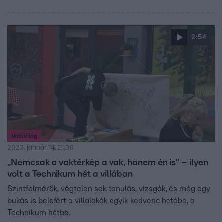
2:54
ValóVilág
2023. január 14. 21:36
„Nemcsak a vaktérkép a vak, hanem én is” – ilyen
volt a Technikum hét a villában
Szintfelmérők, végtelen sok tanulás, vizsgák, és még egy
bukás is belefért a villalakók egyik kedvenc hetébe, a
Technikum hétbe.