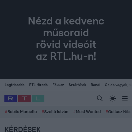
Nézd a kedvenc
műsoraid
rövid videóit
az RTL.hu-n!
Legfrissebb
RTL Híradó
Fókusz
Sztárhírek
Randi
Celeb vagyok, me
#
Babits Marcella
#
Szellő István
#
Most Wanted
#
Gallusz Niko
KÉRDÉSEK