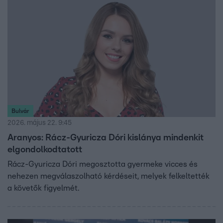
Bulvár
2026. május 22. 9:45
Aranyos: Rácz-Gyuricza Dóri kislánya mindenkit
elgondolkodtatott
Rácz-Gyuricza Dóri megosztotta gyermeke vicces és
nehezen megválaszolható kérdéseit, melyek felkeltették
a követők figyelmét.