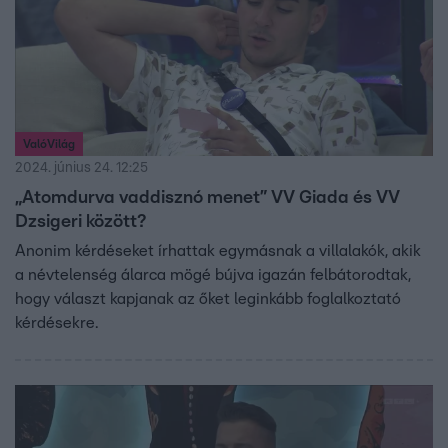
ValóVilág
2024. június 24. 12:25
„Atomdurva vaddisznó menet” VV Giada és VV
Dzsigeri között?
Anonim kérdéseket írhattak egymásnak a villalakók, akik
a névtelenség álarca mögé bújva igazán felbátorodtak,
hogy választ kapjanak az őket leginkább foglalkoztató
kérdésekre.