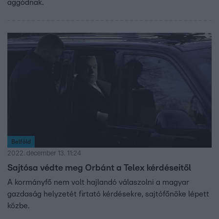
aggódnak.
Belföld
2022. december 13. 11:24
Sajtósa védte meg Orbánt a Telex kérdéseitől
A kormányfő nem volt hajlandó válaszolni a magyar
gazdaság helyzetét firtató kérdésekre, sajtófőnöke lépett
közbe.