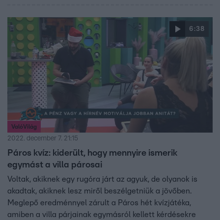
6:38
ValóVilág
2022. december 7. 21:15
Páros kvíz: kiderült, hogy mennyire ismerik
egymást a villa párosai
Voltak, akiknek egy rugóra járt az agyuk, de olyanok is
akadtak, akiknek lesz miről beszélgetniük a jövőben.
Meglepő eredménnyel zárult a Páros hét kvízjátéka,
amiben a villa párjainak egymásról kellett kérdésekre