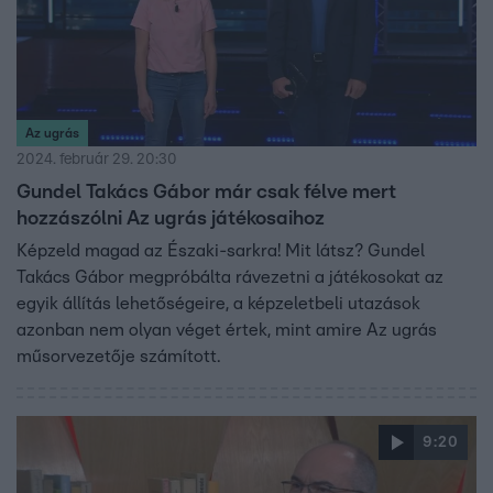
Az ugrás
2024. február 29. 20:30
Gundel Takács Gábor már csak félve mert
hozzászólni Az ugrás játékosaihoz
Képzeld magad az Északi-sarkra! Mit látsz? Gundel
Takács Gábor megpróbálta rávezetni a játékosokat az
egyik állítás lehetőségeire, a képzeletbeli utazások
azonban nem olyan véget értek, mint amire Az ugrás
műsorvezetője számított.
9:20