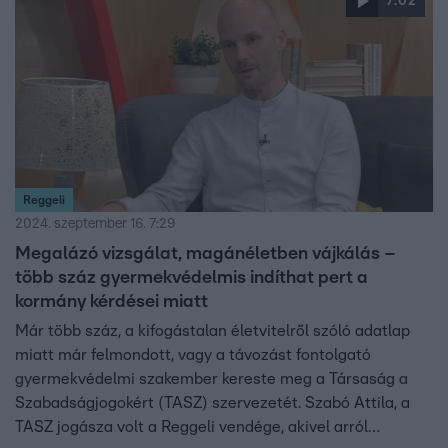
7:02
Reggeli
2024. szeptember 16. 7:29
Megalázó vizsgálat, magánéletben vájkálás –
több száz gyermekvédelmis indíthat pert a
kormány kérdései miatt
Már több száz, a kifogástalan életvitelről szóló adatlap
miatt már felmondott, vagy a távozást fontolgató
gyermekvédelmi szakember kereste meg a Társaság a
Szabadságjogokért (TASZ) szervezetét. Szabó Attila, a
TASZ jogásza volt a Reggeli vendége, akivel arról