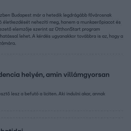
közben Budapest már a hetedik legdrágább fővárosnak
lló életkezdését nehezíti meg, hanem a munkaerőpiacot és
vezető elemzője szerint az OtthonStart program
 hatással lehet. A kérdés ugyanakkor továbbra is az, hogy a
számára.
zidencia helyén, amin villámgyorsan
ztő lesz a befutó a liciten. Aki indulni akar, annak