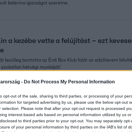
ult balerina igazságot szeretne.
n a kezébe vette a felújítást – ezt keves
be
át kezűleg bontotta az Érdi Box Klub falát az edzőterem bővít
 szokatlan hétvégi munkáját!
arország -
Do Not Process My Personal Information
29
to opt-out of the sale, sharing to third parties, or processing of your per
ajtás indult Balásy Gyula cégei ellen,
formation for targeted advertising by us, please use the below opt-out s
usvilla építése is
r selection. Please note that after your opt-out request is processed y
eing interest-based ads based on personal information utilized by us or
pítkezésen dolgozók arról beszéltek a Híradónak, hogy
disclosed to third parties prior to your opt-out. You may separately opt-
an már alig folyt munka.
losure of your personal information by third parties on the IAB’s list of