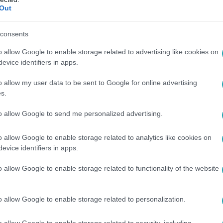
Out
00
efi Vikiék építkezése: ezt gondolja erről
consents
o allow Google to enable storage related to advertising like cookies on
evice identifiers in apps.
érje, Feng Ya Ou építkezése folyamatosan csúszik, az
belépett a harmadik trimeszterbe.
o allow my user data to be sent to Google for online advertising
s.
to allow Google to send me personalized advertising.
15:40
o allow Google to enable storage related to analytics like cookies on
rod, hogy még három hónapot szenvedjünk
evice identifiers in apps.
ltott ki a rajongóiból
o allow Google to enable storage related to functionality of the website
elején új dallal jelentkezik, a bejelentés után pedig valóságga
podtak a kedélyek.
o allow Google to enable storage related to personalization.
o allow Google to enable storage related to security, including