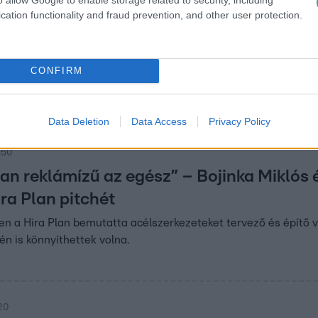
cation functionality and fraud prevention, and other user protection.
:40
 a lakást, mégsem költözhetnek be – hét é
CONFIRM
 a lakásukat, de még mindig nem költözhetnek be. A beruházás k
lás gyanúja miatt nyomoz.
Data Deletion
Data Access
Privacy Policy
:50
an reklámízű az egész” – Bojinka Miklós
ira Plan pitchét
n a Hira Plan bemutatta acélszerkezeteket tervező és építő vá
én is könnyíthettek volna.
:20