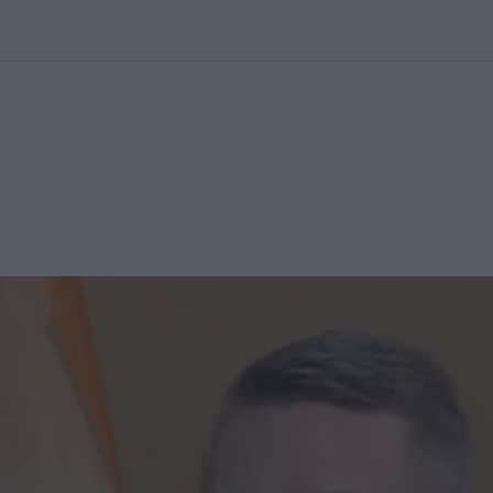
kolett
#
Időjárás
#
RTL műsor
#
Víz
#
Magyar Péter
#
Csillagjeg