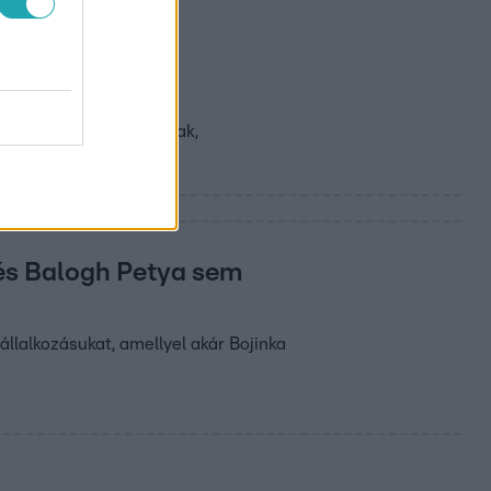
ve várnak a
örül súlyos viták vannak,
 és Balogh Petya sem
llalkozásukat, amellyel akár Bojinka