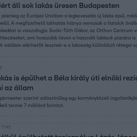
iért áll sok lakás üresen Budapesten
jelenleg az Európai Unióban a legkevesebb új lakás épül, mi
elül. A megfizethető lakhatás hiánya nemcsak a fiatalok öná
kedést is visszafogja. Soóki-Tóth Gábor, az Otthon Centrum 
pítkezéseket, ami hosszabb távon a használt lakások piacára is
k valóban elérhetők lesznek-e a lakosság különböző rétegei 
9
ás is épülhet a Béla király úti elnöki re
i az állam
lgármester szerint valószínűleg egy kormányközeli ingatlanfejles
ell tennie 7 milliiárd forintot.
 17:45