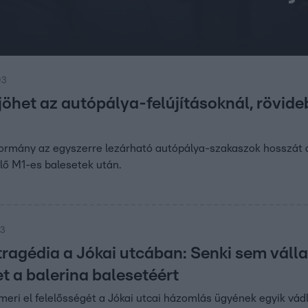
03
jöhet az autópálya-felújításoknál, rövid
rmány az egyszerre lezárható autópálya-szakaszok hosszát a 
lő M1-es balesetek után.
53
tragédia a Jókai utcában: Senki sem válla
t a balerina balesetéért
eri el felelősségét a Jókai utcai házomlás ügyének egyik vádl