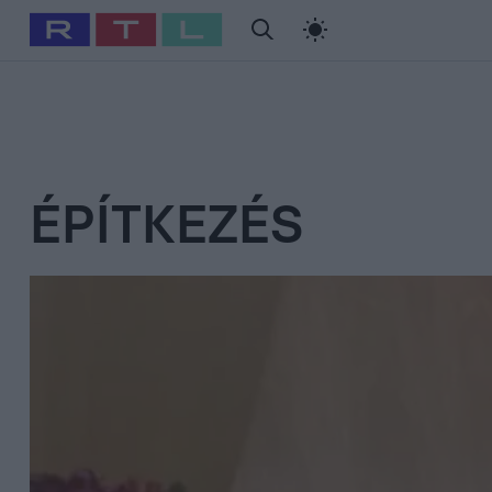
#
Babits Marcella
#
Szellő István
#
Most Wanted
#
Gallusz Ni
ÉPÍTKEZÉS