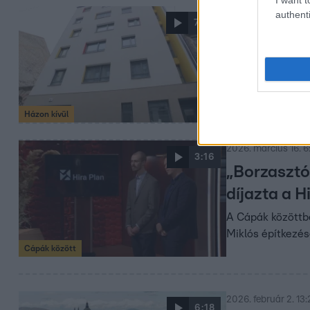
authenti
2026. március 16. 7
7:20
Kifizették
családok
Évek óta fizetik
a rendőrség csa
Házon kívül
2026. március 16. 6
3:16
„Borzasztó
díjazta a H
A Cápák közöttbe
Miklós építkezés
Cápák között
2026. február 2. 13
6:18