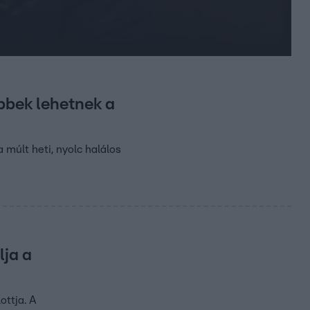
ebbek lehetnek a
múlt heti, nyolc halálos
lja a
ottja. A