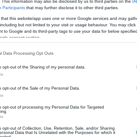
. This information may also be disclosed by us to third parties on the
IA
Participants
that may further disclose it to other third parties.
 that this website/app uses one or more Google services and may gath
0
including but not limited to your visit or usage behaviour. You may click 
érek és megfélemlítés a szegedi BYD-
 to Google and its third-party tags to use your data for below specifi
ogle consent section.
n
úlyos visszaélésekről beszélnek a szegedi BYD-gyár építésén
l Data Processing Opt Outs
artott bér és vizsgálat indult.
o opt-out of the Sharing of my personal data.
In
o opt-out of the Sale of my Personal Data.
:28
In
latot kér a polgármester az otthon starto
ga lakáshitelt vesz fel
to opt-out of processing my Personal Data for Targeted
ing.
In
igényeltek lakáshitelt, de csak 17 ezren vették fel a 3%-os ka
rukciókra szorult.
o opt-out of Collection, Use, Retention, Sale, and/or Sharing
ersonal Data that Is Unrelated with the Purposes for which it
lected.