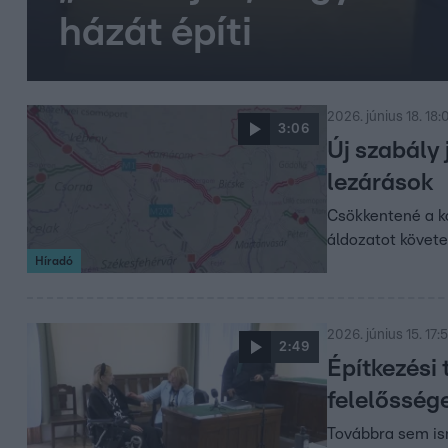
házát építi
2026. június 18. 18:
3:06
Új szabály 
lezárások
Csökkentené a ko
áldozatot követe
Híradó
2026. június 15. 17:
2:49
Építkezési 
felelőssége
Továbbra sem ism