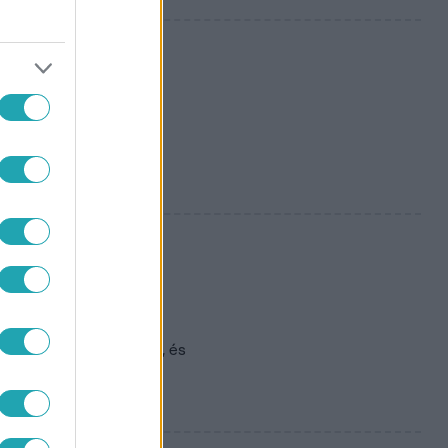
?" - Tóth Andi
l megőrültek a rajongók, és