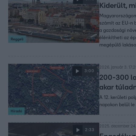
Kiderült, m
Magyarországon 
számít az EU-n b
a gazdasági növe
élénkítheti az é
Reggeli
megépülő lakáso
2026. január 3. 17:2
3:00
200-300 lak
akar túladn
A 12. kerületi po
napokon belül le k
Híradó
2025. december 24.
2:33