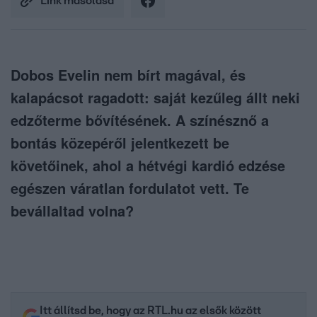
Link másolása
Dobos Evelin nem bírt magával, és
kalapácsot ragadott: saját kezűleg állt neki
edzőterme bővítésének. A színésznő a
bontás közepéről jelentkezett be
követőinek, ahol a hétvégi kardió edzése
egészen váratlan fordulatot vett. Te
bevállaltad volna?
Itt állítsd be, hogy az RTL.hu az elsők között