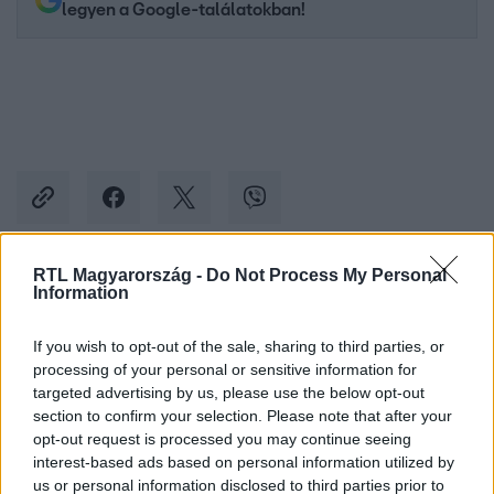
legyen a Google-találatokban!
RTL Magyarország -
Do Not Process My Personal
Information
Kövess minket, és értesülj a friss hírekről a
Facebookon is!
If you wish to opt-out of the sale, sharing to third parties, or
processing of your personal or sensitive information for
Követem
targeted advertising by us, please use the below opt-out
section to confirm your selection. Please note that after your
opt-out request is processed you may continue seeing
interest-based ads based on personal information utilized by
us or personal information disclosed to third parties prior to