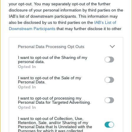
your opt-out. You may separately opt-out of the further
disclosure of your personal information by third parties on the
#
BULVÁR
#
MAGYAR SZTÁROK
#
RTL HÍRESSÉGEK
IAB’s list of downstream participants. This information may
#
MAGYAR CELEBEK
#
BOX
#
KARDIÓ
#
KALAPÁCS
also be disclosed by us to third parties on the
IAB’s List of
Downstream Participants
that may further disclose it to other
#
SPORT
#
SZÍNÉSZ
#
EDZŐTEREM
third parties.
#
KOVÁCS DÁNIEL RICHÁRD
#
ÉRDI BOX KLUB
Please note that this website/app uses one or more Google
Personal Data Processing Opt Outs
services and may gather and store information including but
#
FELÚJÍTÁS
#
ÉPÍTKEZÉS
#
BONTÁS
not limited to your visit or usage behaviour. You may click to
I want to opt-out of the Sharing of my
#
BEVÁLLALÓS
personal data.
grant or deny consent to Google and its third-party tags to
Opted In
use your data for below specified purposes in below Google
consent section.
I want to opt-out of the Sale of my
Personal Data.
Opted In
I want to opt-out of processing my
Personal Data for Targeted Advertising.
Opted In
Népszerű
I want to opt-out of Collection, Use,
Retention, Sale, and/or Sharing of my
Personal Data that Is Unrelated with the
Purposes for which it was collected.