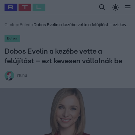
Legfrissebb
RTL Híradó
Fókusz
Sztárhírek
Randi
Celeb vagyok, me
#
Babits Marcella
#
Szellő István
#
Most Wanted
#
Gallusz Niko
Címlap
›
Bulvár
›
Dobos Evelin a kezébe vette a felújítást – ezt kevesen vállalnák be
Bulvár
Dobos Evelin a kezébe vette a
felújítást – ezt kevesen vállalnák be
rtl.hu