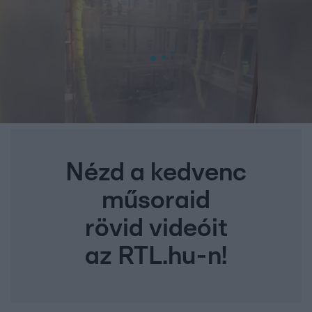
Nézd a kedvenc
műsoraid
rövid videóit
az RTL.hu-n!