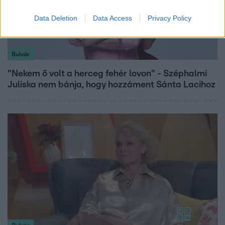
Data Deletion
Data Access
Privacy Policy
Bulvár
"Nekem ő volt a herceg fehér lovon" - Széphalmi
Juliska nem bánja, hogy hozzáment Sánta Lacihoz