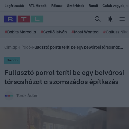
Legfrissebb
RTL Híradó
Fókusz
Sztárhírek
Randi
Celeb vagyok, me
#
Babits Marcella
#
Szellő István
#
Most Wanted
#
Gallusz Niko
Címlap
›
Híradó
›
Fullasztó porral teríti be egy belvárosi társasházat a szomszédos építkezés
Híradó
Fullasztó porral teríti be egy belvárosi
társasházat a szomszédos építkezés
Török Ádám