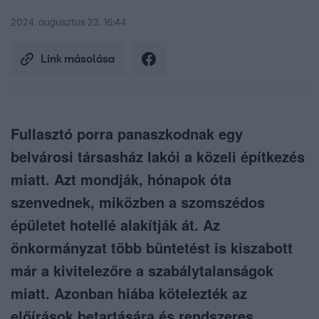
2024. augusztus 23. 16:44
Link másolása
Fullasztó porra panaszkodnak egy
belvárosi társasház lakói a közeli építkezés
miatt. Azt mondják, hónapok óta
szenvednek, miközben a szomszédos
épületet hotellé alakítják át. Az
önkormányzat több büntetést is kiszabott
már a kivitelezőre a szabálytalanságok
miatt. Azonban hiába kötelezték az
előírások betartására és rendszeres