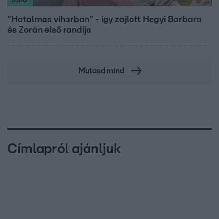
Bulvár
"Hatalmas viharban" - így zajlott Hegyi Barbara
és Zorán első randija
Mutasd mind
Címlapról ajánljuk