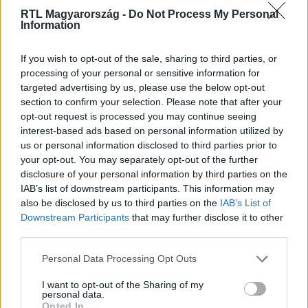
RTL Magyarország -
Do Not Process My Personal
Information
Itt állítsd be, hogy az RTL.hu az elsők között
If you wish to opt-out of the sale, sharing to third parties, or
legyen a Google-találatokban!
processing of your personal or sensitive information for
targeted advertising by us, please use the below opt-out
section to confirm your selection. Please note that after your
opt-out request is processed you may continue seeing
interest-based ads based on personal information utilized by
us or personal information disclosed to third parties prior to
your opt-out. You may separately opt-out of the further
disclosure of your personal information by third parties on the
IAB’s list of downstream participants. This information may
also be disclosed by us to third parties on the
IAB’s List of
Downstream Participants
that may further disclose it to other
third parties.
Kövess minket, és értesülj a friss hírekről a
Please note that this website/app uses one or more Google
Personal Data Processing Opt Outs
Facebookon is!
services and may gather and store information including but
not limited to your visit or usage behaviour. You may click to
I want to opt-out of the Sharing of my
personal data.
grant or deny consent to Google and its third-party tags to
Követem
Opted In