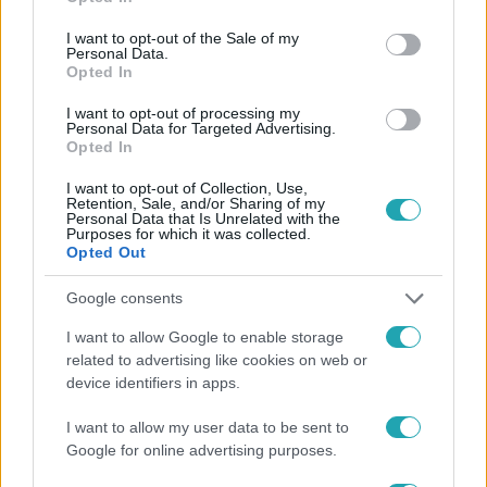
use your data for below specified purposes in below Google
consent section.
I want to opt-out of the Sale of my
Personal Data.
Opted In
I want to opt-out of processing my
Personal Data for Targeted Advertising.
#
HÍRADÓ
#
VIDEÓ
#
ADÁSRÉSZLETEK
#
BELFÖLD
Opted In
#
TÁRSASHÁZ
#
POR
#
ÉPÍTKEZÉS
#
HOTEL
I want to opt-out of Collection, Use,
Retention, Sale, and/or Sharing of my
#
BUDAPEST
#
BELVÁROS
Personal Data that Is Unrelated with the
Purposes for which it was collected.
Opted Out
Google consents
I want to allow Google to enable storage
related to advertising like cookies on web or
device identifiers in apps.
Népszerű
I want to allow my user data to be sent to
Google for online advertising purposes.