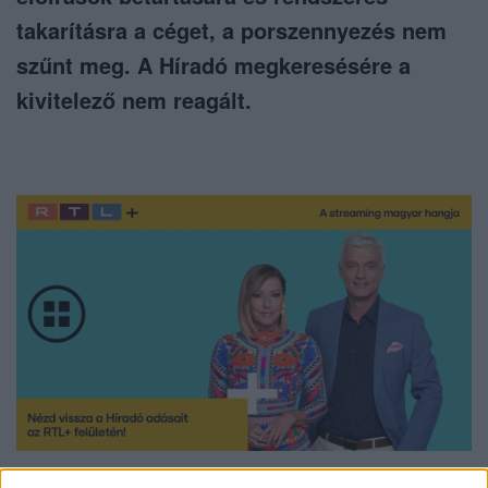
takarításra a céget, a porszennyezés nem
szűnt meg. A Híradó megkeresésére a
kivitelező nem reagált.
Nézd vissza a Híradó adásait az RTL+ felületén!