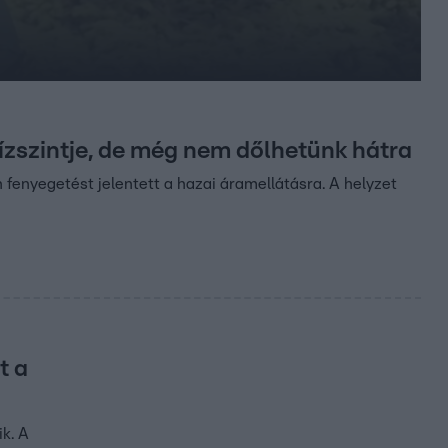
vízszintje, de még nem dőlhetünk hátra
 fenyegetést jelentett a hazai áramellátásra. A helyzet
t a
k. A