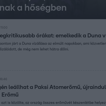
olnak a hőségben
 11:00
 legkritikusabb órákat: emelkedik a Duna 
onton járt a Duna vízállása az elmúlt napokban, ami közvetlen
zálódott, de még nem lehet hátra dőlni.
16:46
én leállhat a Paksi Atomerőmű, újraindul
 Erőmű
 azt is közölte, az ország összes erőművét készenlétbe helyezi