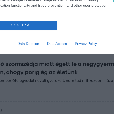
cation functionality and fraud prevention, and other user protection.
 11:17
ben is villany nélkül élnek Magyarország
szenes vasaló, elemes zseblámpa, generátor – sokan így élik
CONFIRM
ették még be az áramot. A lakók már két éve befizették az ö
Data Deletion
Data Access
Privacy Policy
ó szomszédja miatt égett le a négygyerm
, ahogy porig ég az életünk
ember óta egyedül neveli gyerekeit, nem tud mit kezdeni háza
43