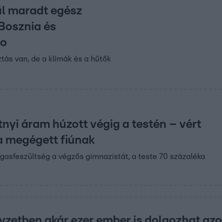
l maradt egész
Bosznia és
ro
tás van, de a klímák és a hűtők
tnyi áram húzott végig a testén – vért
a megégett fiúnak
asfeszültség a végzős gimnazistát, a teste 70 százaléka
yzetben akár ezer ember is dolgozhat azo