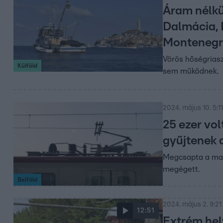
Áram nélkü
Dalmácia, 
Monteneg
Vörös hőségriasz
Külföld
sem működnek.
2024. május 10. 5:11
25 ezer vol
gyűjtenek 
Megcsapta a mag
megégett.
Belföld
2024. május 2. 9:21
12:51
Extrém hel