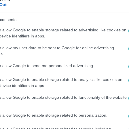
Out
56
 hanem áramszünet: a modern terror lá
consents
s már nem a klasszikus értelemben vett robbanásokról és fegy
o allow Google to enable storage related to advertising like cookies on
satornák és pénzügyi rendszerek – vagyis minden, ami a hét
evice identifiers in apps.
i szakértő segít megérteni, hogyan változott meg a fenyegeté
o allow my user data to be sent to Google for online advertising
, mint a múlt ismert támadásai.
s.
to allow Google to send me personalized advertising.
9. 16:24
o allow Google to enable storage related to analytics like cookies on
solja ki az áramot az EON az elöntött ter
evice identifiers in apps.
o allow Google to enable storage related to functionality of the website
apcsolta le biztonsági okokból az EON az áramot az árvíz mia
legtöbb helyen elkészültek a gátak, a legnagyobb gond tovább
z is beömlik. Esztergomban pedig lakóházakat és intézményeke
o allow Google to enable storage related to personalization.
o allow Google to enable storage related to security, including