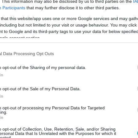
. This information may also be disclosed by us to third parties on the
IA
Participants
that may further disclose it to other third parties.
 that this website/app uses one or more Google services and may gath
:10
including but not limited to your visit or usage behaviour. You may click 
r szerint a kormány több mint 15 milliárd 
 to Google and its third-party tags to use your data for below specifi
ogle consent section.
l kérdezte Orbán Viktort, hogy miért kapcsolták ki az evangél
ogy ott nem volt tartozásuk.
l Data Processing Opt Outs
o opt-out of the Sharing of my personal data.
In
o opt-out of the Sale of my Personal Data.
:44
In
sistopot jelentett be a kormány - a részl
to opt-out of processing my Personal Data for Targeted
ing.
In
i rezsistopot jelentett be: senki nem fizethet többet az áramé
szletek még nem ismertek.
o opt-out of Collection, Use, Retention, Sale, and/or Sharing
ersonal Data that Is Unrelated with the Purposes for which it
lected.