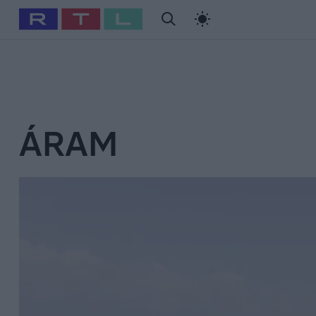
#
Babits Marcella
#
Szellő István
#
Most Wanted
#
Gallusz Ni
ÁRAM