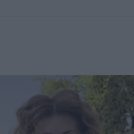
kolett
#
Időjárás
#
RTL műsor
#
Víz
#
Magyar Péter
#
Csillagjeg