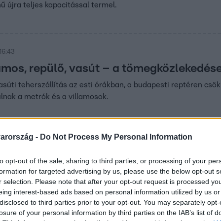
újra teljes kapacitással termel.
16:43
lamos, repülő, vasút – a tömegközlekedése
vasúti teherszállítás az esti órákban, a budapesti reptéren csö
lnak a metrók és a villamosok.
arország -
Do Not Process My Personal Information
40
to opt-out of the sale, sharing to third parties, or processing of your per
vány a Combino tetején: órákig táncolt a 
formation for targeted advertising by us, please use the below opt-out s
edték le a villamosról
r selection. Please note that after your opt-out request is processed y
eing interest-based ads based on personal information utilized by us or
ott egy férfi egy budapesti Combino tetején. A rendőrök végül
disclosed to third parties prior to your opt-out. You may separately opt-
losure of your personal information by third parties on the IAB’s list of