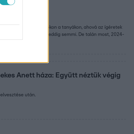
on
 a mindennapjaikat azokon a tanyákon, ahová az ígéretek
nrészt, mégsem történt eddig semmi. De talán most, 2024-
ekes Anett háza: Együtt néztük végig
 elvesztése után.