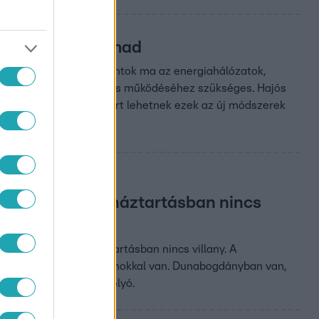
thatatlanul támad
verekről szól. A célpontok ma az energiahálózatok,
köznapi élet biztonságos működéséhez szükséges. Hajós
sek természete, és miért lehetnek ezek az új módszerek
ületeken: 1400 háztartásban nincs
tt. Csaknem 1400 háztartásban nincs villany. A
ra is az ártéri ingatlanokkal van. Dunabogdányban van,
t is elöntött már a folyó.