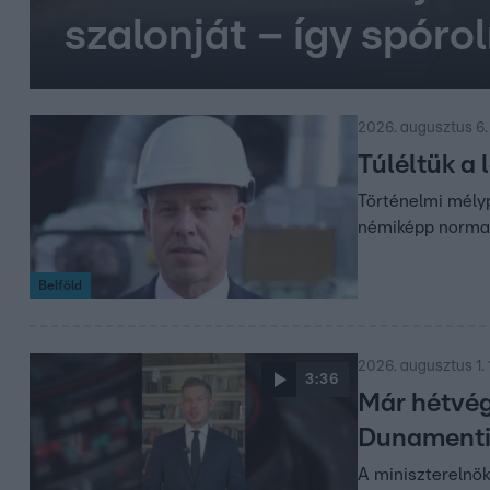
szalonját – így spór
2026. augusztus 6.
Túléltük a
Történelmi mélyp
némiképp normali
Belföld
2026. augusztus 1. 
3:36
Már hétvég
Dunamenti
A miniszterelnök