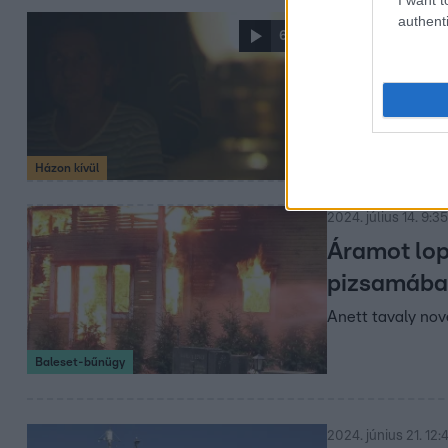
authenti
2024. szeptember 2.
6:32
Akik 2024-
Petróleumlámpa, 
ellenére sem vez
ben már fog!
Házon kívül
2024. július 14. 9:35
Áramot lop
pizsamában
Anett tavaly nov
Baleset-bűnügy
2024. június 21. 12: