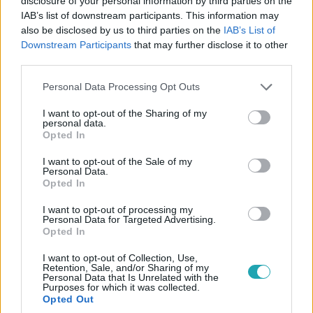
disclosure of your personal information by third parties on the
IAB’s list of downstream participants. This information may
also be disclosed by us to third parties on the
IAB’s List of
Híradó
Downstream Participants
that may further disclose it to other
2023. április 12. 16:21
third parties.
Videón: taxival menekült az embercsempész
Please note that this website/app uses one or more Google
miután hátrahagyta a menekülteket, Várpalotánál
Personal Data Processing Opt Outs
services and may gather and store information including but
fogták el
not limited to your visit or usage behaviour. You may click to
I want to opt-out of the Sharing of my
A csomagtartóban is menekülteket bújtatott az a 26 éves
personal data.
grant or deny consent to Google and its third-party tags to
Opted In
román-moldáv állampolgárságú férfi, akit kedd éjszaka
use your data for below specified purposes in below Google
üldözőbe vettek a rendőrök Ajka közelében. Társaival tíz
consent section.
I want to opt-out of the Sale of my
Personal Data.
embert, köztük négy gyereket akartak átvinni Ausztriába,
Opted In
amikor a járőrök igazoltatni akarták őket. Az
embercsempész végül hátrahagyta a menekülteket és
I want to opt-out of processing my
Personal Data for Targeted Advertising.
taxival Budapest felé vette az irányt, Várpalotánál fogták
Opted In
el.
I want to opt-out of Collection, Use,
Retention, Sale, and/or Sharing of my
Personal Data that Is Unrelated with the
Purposes for which it was collected.
Opted Out