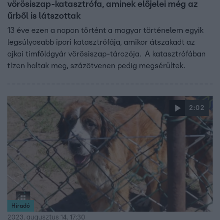
vörösiszap-katasztrófa, aminek előjelei még az
űrből is látszottak
13 éve ezen a napon történt a magyar történelem egyik
legsúlyosabb ipari katasztrófája, amikor átszakadt az
ajkai timföldgyár vörösiszap-tározója. A katasztrófában
tízen haltak meg, százötvenen pedig megsérültek.
2:02
Híradó
2023. augusztus 14. 17:30