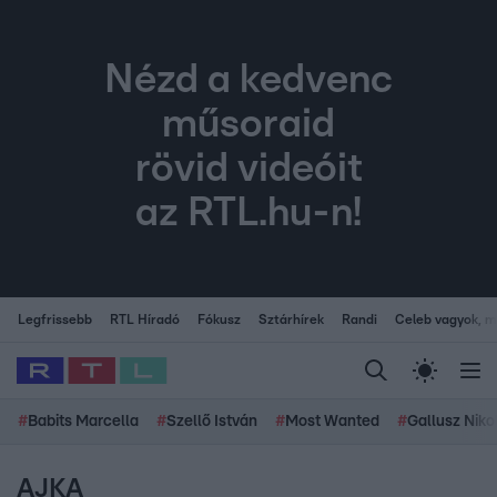
Nézd a kedvenc
műsoraid
rövid videóit
az RTL.hu-n!
Legfrissebb
RTL Híradó
Fókusz
Sztárhírek
Randi
Celeb vagyok, me
#
Babits Marcella
#
Szellő István
#
Most Wanted
#
Gallusz Niko
AJKA