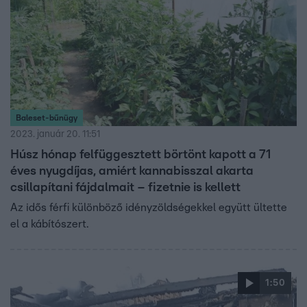
Baleset-bűnügy
2023. január 20. 11:51
Húsz hónap felfüggesztett börtönt kapott a 71
éves nyugdíjas, amiért kannabisszal akarta
csillapítani fájdalmait – fizetnie is kellett
Az idős férfi különböző idényzöldségekkel együtt ültette
el a kábítószert.
1:50