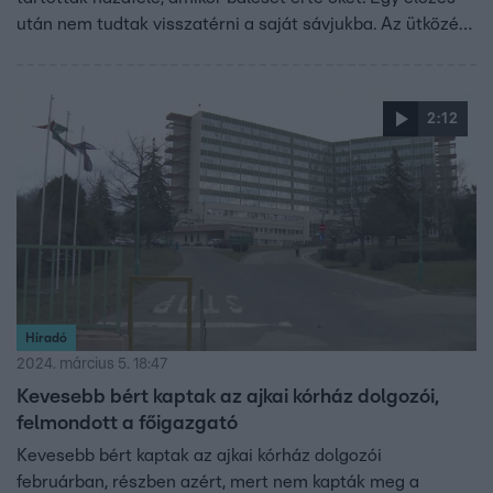
után nem tudtak visszatérni a saját sávjukba. Az ütközés
ereje akkora volt, hogy az utasok a roncsba szorultak, a
tűzoltók szabadították ki őket. A helyszínre négy
mentőautót és két mentőhelikoptert is riasztottak, a
2:12
túlélőket az ajkai, a veszprémi és a győri kórházba vitték.
Két diák súlyosan, egy harmadik és a terepjáró vezetője
könnyebben sérült meg.
Híradó
2024. március 5. 18:47
Kevesebb bért kaptak az ajkai kórház dolgozói,
felmondott a főigazgató
Kevesebb bért kaptak az ajkai kórház dolgozói
februárban, részben azért, mert nem kapták meg a