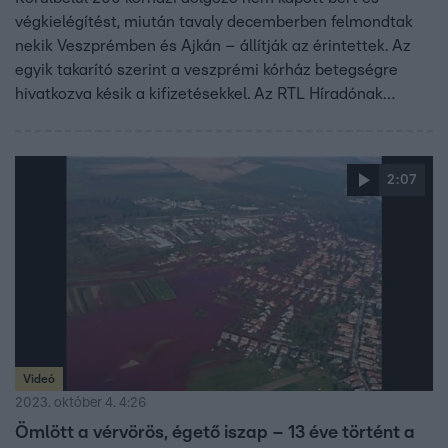
végkielégítést, miután tavaly decemberben felmondtak
nekik Veszprémben és Ajkán – állítják az érintettek. Az
egyik takarító szerint a veszprémi kórház betegségre
hivatkozva késik a kifizetésekkel. Az RTL Híradónak
nyilatkozó munkajogász szerint a kórházaknak a
tartozáson kívül késedelmi kamatot is fizetniük kell a
dolgozóknak. A veszprémi kórház azt közölte, február 5-ig
2:07
elutalják a pénzt.
Videó
2023. október 4. 4:26
Ömlött a vérvörös, égető iszap – 13 éve történt a