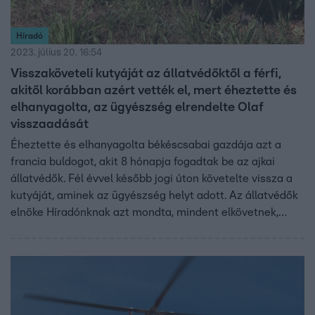
Híradó
2023. július 20. 16:54
Visszaköveteli kutyáját az állatvédőktől a férfi,
akitől korábban azért vették el, mert éheztette és
elhanyagolta, az ügyészség elrendelte Olaf
visszaadását
Éheztette és elhanyagolta békéscsabai gazdája azt a
francia buldogot, akit 8 hónapja fogadtak be az ajkai
állatvédők. Fél évvel később jogi úton követelte vissza a
kutyáját, aminek az ügyészség helyt adott. Az állatvédők
elnöke Híradónknak azt mondta, mindent elkövetnek,
hogy a kutya ne kerüljön vissza eredeti gazdájához. Az
ügyészség szerint a döntésük ellen van lehetőség
jogorvoslatra.