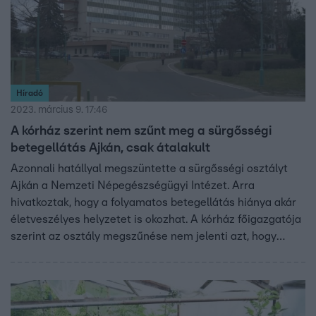
Híradó
2023. március 9. 17:46
A kórház szerint nem szűnt meg a sürgősségi
betegellátás Ajkán, csak átalakult
Azonnali hatállyal megszüntette a sürgősségi osztályt
Ajkán a Nemzeti Népegészségügyi Intézet. Arra
hivatkoztak, hogy a folyamatos betegellátás hiánya akár
életveszélyes helyzetet is okozhat. A kórház főigazgatója
szerint az osztály megszűnése nem jelenti azt, hogy
egyáltalán nincs náluk sürgősségi betegellátás.
Komáromi Zoltán DK-s politikus szerint azonban nem
mindegy, milyen színvonalú az ellátás.