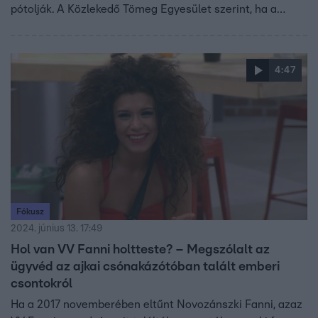
pótolják. A Közlekedő Tömeg Egyesület szerint, ha a
korábbi felújításkor minden hibát megoldottak volna,
akkor most nem kellene szüneteltetni a vonatközlekedést.
A MÁV megkeresésünkre azt írta: tudtak a problémáról,
4:47
de mostanra kiderült, hogy a pálya alá szivárgó csapadék
a vártnál nagyobb károkat okoz.
Fókusz
2024. június 13. 17:49
Hol van VV Fanni holtteste? – Megszólalt az
ügyvéd az ajkai csónakázótóban talált emberi
csontokról
Ha a 2017 novemberében eltűnt Novozánszki Fanni, azaz