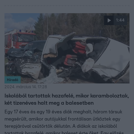
1:44
Híradó
2024. március 14. 17:28
Iskolából tartottak hazafelé, mikor karamboloztak,
két tizenéves halt meg a balesetben
Egy 17 éves és egy 19 éves diák meghalt, három társuk
megsérült, amikor autójukkal frontálisan ütköztek egy
terepjáróval csütörtök délután. A diákok az iskolából
tartottak hazafelé, amikor baleset érte őket. Egy előzés