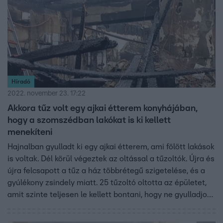
Híradó
2022. november 23. 17:22
Akkora tűz volt egy ajkai étterem konyhájában,
hogy a szomszédban lakókat is ki kellett
menekíteni
Hajnalban gyulladt ki egy ajkai étterem, ami fölött lakások
is voltak. Dél körül végeztek az oltással a tűzoltók. Újra és
újra felcsapott a tűz a ház többrétegű szigetelése, és a
gyúlékony zsindely miatt. 25 tűzoltó oltotta az épületet,
amit szinte teljesen le kellett bontani, hogy ne gyulladjon
ki újra. Ketten laktak az épületben, ők időben ki tudtak
menekülni.