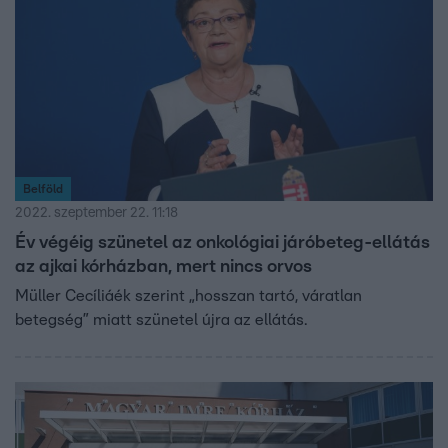
Belföld
2022. szeptember 22. 11:18
Év végéig szünetel az onkológiai járóbeteg-ellátás
az ajkai kórházban, mert nincs orvos
Müller Cecíliáék szerint „hosszan tartó, váratlan
betegség” miatt szünetel újra az ellátás.