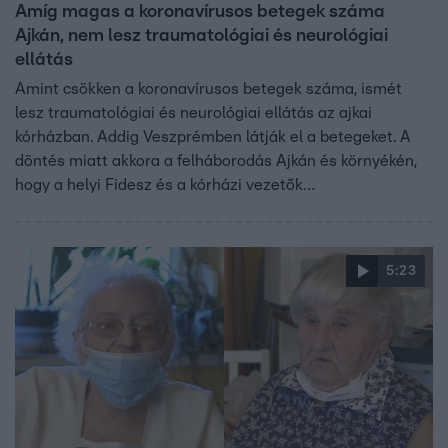
Amíg magas a koronavírusos betegek száma
Ajkán, nem lesz traumatológiai és neurológiai
ellátás
Amint csökken a koronavírusos betegek száma, ismét
lesz traumatológiai és neurológiai ellátás az ajkai
kórházban. Addig Veszprémben látják el a betegeket. A
döntés miatt akkora a felháborodás Ajkán és környékén,
hogy a helyi Fidesz és a kórházi vezetők
sajtótájékoztatón igyekeztek megnyugtatni a kedélyeket.
Ajka ellenzéki polgármestere azt kifogásolja, hogy nem
kaptak megfelelő tájékoztatást az átszervezésről.
5:23