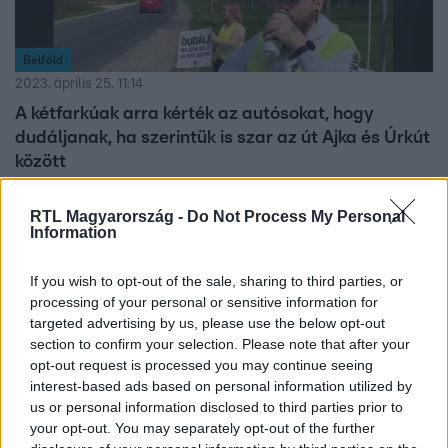
Belföld
2023. április 25. 11:14
A kétfarkúak arra kérték az autósokat, hogy
dudáljanak, ha szerintük is szar az út Ajka és Úrkút
között
Ha dudáltak, a párt munkatársai ittak. Most már a
döntéshozókon a sor, írják.
RTL Magyarország -
Do Not Process My Personal
Information
If you wish to opt-out of the sale, sharing to third parties, or
1:36
processing of your personal or sensitive information for
targeted advertising by us, please use the below opt-out
section to confirm your selection. Please note that after your
opt-out request is processed you may continue seeing
interest-based ads based on personal information utilized by
us or personal information disclosed to third parties prior to
your opt-out. You may separately opt-out of the further