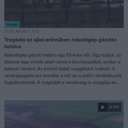
Híradó
2020. január 7. 17:12
Tragédia az ajkai erőműben: rakodógép gázolta
halálra
Rakodógép gázolt halálra egy 53 éves nőt. Úgy tudjuk, az
áldozat épp mintát akart venni a biomasszából, amikor a
baleset történt. Az erőmű belső vizsgálatot indított. A
vezérigazgató azt mondta, a nőt és a sofőrt alvállalkozók
foglalkoztatták. A tragédiát a rendőrség is vizsgálja és
munkaügyi ellenőrzés is indult.
6:06