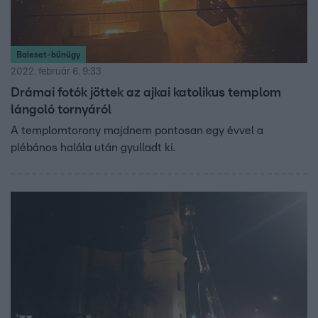
Baleset-bűnügy
2022. február 6. 9:33
Drámai fotók jöttek az ajkai katolikus templom
lángoló tornyáról
A templomtorony majdnem pontosan egy évvel a
plébános halála után gyulladt ki.