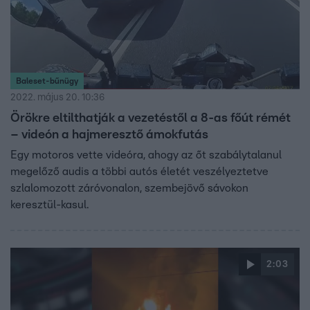
Baleset-bűnügy
2022. május 20. 10:36
Örökre eltilthatják a vezetéstől a 8-as főút rémét
– videón a hajmeresztő ámokfutás
Egy motoros vette videóra, ahogy az őt szabálytalanul
megelőző audis a többi autós életét veszélyeztetve
szlalomozott záróvonalon, szembejövő sávokon
keresztül-kasul.
2:03