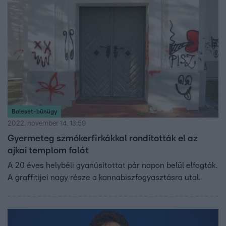
Baleset-bűnügy
2022. november 14. 13:59
Gyermeteg szmókerfirkákkal rondították el az
ajkai templom falát
A 20 éves helybéli gyanúsítottat pár napon belül elfogták.
A graffitijei nagy része a kannabiszfogyasztásra utal.