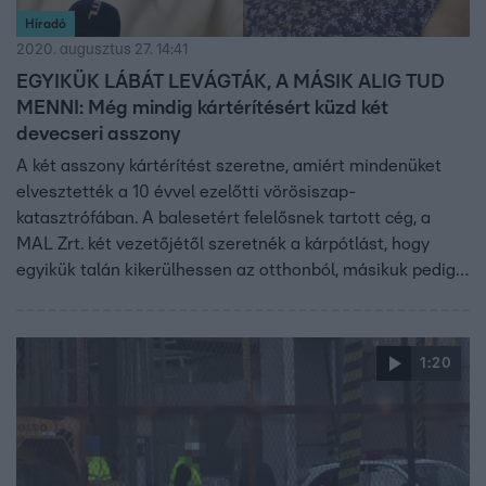
Híradó
2020. augusztus 27. 14:41
EGYIKÜK LÁBÁT LEVÁGTÁK, A MÁSIK ALIG TUD
MENNI: Még mindig kártérítésért küzd két
devecseri asszony
A két asszony kártérítést szeretne, amiért mindenüket
elvesztették a 10 évvel ezelőtti vörösiszap-
katasztrófában. A balesetért felelősnek tartott cég, a
MAL Zrt. két vezetőjétől szeretnék a kárpótlást, hogy
egyikük talán kikerülhessen az otthonból, másikuk pedig
könnyebben vehesse meg gyógyszereit, melyre jelenleg
nyugdíja nagy része elmegy. Azt mondják, a bíróság
folyamatosan visszautasítja keresetüket. Hol a
1:20
csatolmányok mérete miatt, hol azért, mert nincs elég
bizonyíték arra, hogy valóban a vörösiszap miatt alakult ki
betegségük.