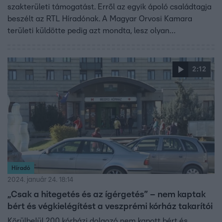
szakterületi támogatást. Erről az egyik ápoló családtagja
beszélt az RTL Híradónak. A Magyar Orvosi Kamara
területi küldötte pedig azt mondta, lesz olyan
szakdolgozó, akinek a márciusi béremelés ellenére is
csökken a fizetése. Pedig ilyen a Belügyminisztérium
szerint nem fordulhat elő. A kórház főigazgatója közben
2:12
lemondott, de döntését nem indokolta.
Híradó
2024. január 24. 18:14
„Csak a hitegetés és az ígérgetés” – nem kaptak
bért és végkielégítést a veszprémi kórház takarítói
Körülbelül 200 kórházi dolgozó nem kapott bért és