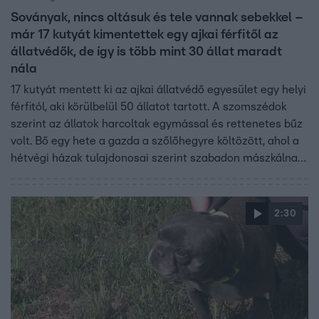
Soványak, nincs oltásuk és tele vannak sebekkel –
már 17 kutyát kimentettek egy ajkai férfitől az
állatvédők, de így is több mint 30 állat maradt
nála
17 kutyát mentett ki az ajkai állatvédő egyesület egy helyi
férfitól, aki körülbelül 50 állatot tartott. A szomszédok
szerint az állatok harcoltak egymással és rettenetes bűz
volt. Bő egy hete a gazda a szőlőhegyre költözött, ahol a
hétvégi házak tulajdonosai szerint szabadon mászkálnak
az állatok és félnek tőlük. Hétfőn hiába folytatták volna a
mentést az állatvédők, a tulajdonos ezt nem engedte.
2:30