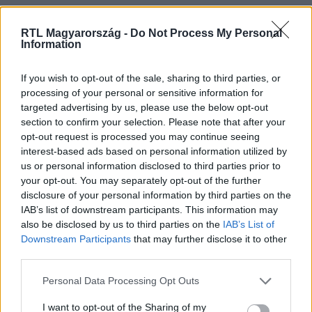
Nézd vissza a Fókusz adásait az RTL+-on!
RTL Magyarország -
Do Not Process My Personal
Information
If you wish to opt-out of the sale, sharing to third parties, or
Itt állítsd be, hogy az RTL.hu az elsők között
legyen a Google-találatokban!
processing of your personal or sensitive information for
targeted advertising by us, please use the below opt-out
section to confirm your selection. Please note that after your
opt-out request is processed you may continue seeing
interest-based ads based on personal information utilized by
us or personal information disclosed to third parties prior to
your opt-out. You may separately opt-out of the further
disclosure of your personal information by third parties on the
IAB’s list of downstream participants. This information may
also be disclosed by us to third parties on the
IAB’s List of
Downstream Participants
that may further disclose it to other
third parties.
Kövess minket, és értesülj a friss hírekről a
Please note that this website/app uses one or more Google
Personal Data Processing Opt Outs
Facebookon is!
services and may gather and store information including but
not limited to your visit or usage behaviour. You may click to
I want to opt-out of the Sharing of my