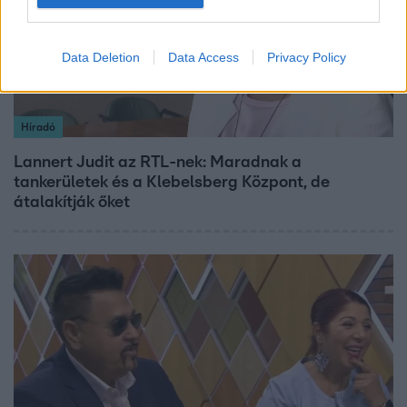
Data Deletion
Data Access
Privacy Policy
Híradó
Lannert Judit az RTL-nek: Maradnak a
tankerületek és a Klebelsberg Központ, de
átalakítják őket