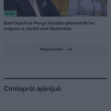
Bulvár
Bódi Guszti és Margó büszkén jelentették be:
megvan a család első diplomása
Mutasd mind
Címlapról ajánljuk