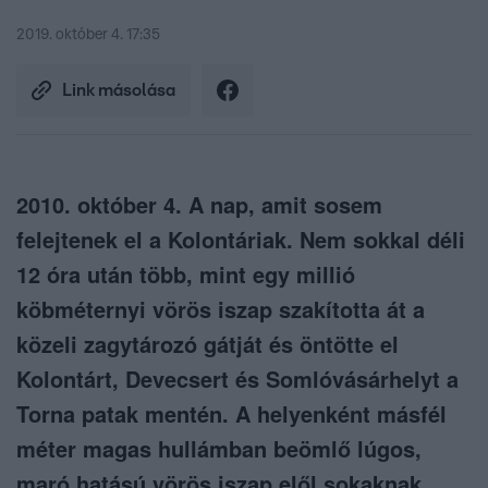
2019. október 4. 17:35
Link másolása
2010. október 4. A nap, amit sosem
felejtenek el a Kolontáriak. Nem sokkal déli
12 óra után több, mint egy millió
köbméternyi vörös iszap szakította át a
közeli zagytározó gátját és öntötte el
Kolontárt, Devecsert és Somlóvásárhelyt a
Torna patak mentén. A helyenként másfél
méter magas hullámban beömlő lúgos,
maró hatású vörös iszap elől sokaknak