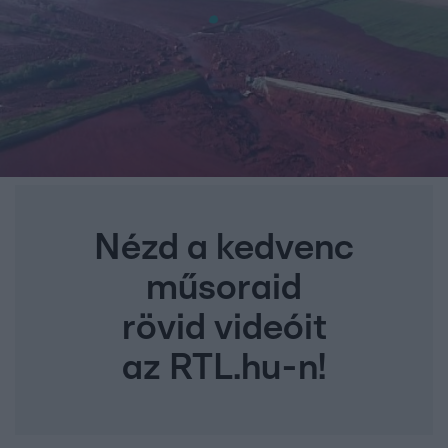
Nézd a kedvenc
műsoraid
rövid videóit
az RTL.hu-n!