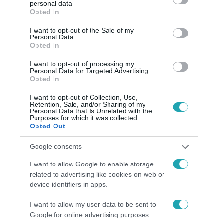
personal data.
grant or deny consent to Google and its third-party tags to
Opted In
Követem
use your data for below specified purposes in below Google
consent section.
I want to opt-out of the Sale of my
Personal Data.
Opted In
I want to opt-out of processing my
Personal Data for Targeted Advertising.
#
FÓKUSZ
#
ADÁSRÉSZLETEK
#
KOLONTÁR
Opted In
#
VÖRÖSISZAP
#
DEVECSER
#
AJKA
I want to opt-out of Collection, Use,
Retention, Sale, and/or Sharing of my
Personal Data that Is Unrelated with the
#
SOMLÓVÁSÁRHELY
#
TRAGÉDIA
#
EMLÉK
Purposes for which it was collected.
Opted Out
Google consents
I want to allow Google to enable storage
related to advertising like cookies on web or
device identifiers in apps.
Népszerű
I want to allow my user data to be sent to
Google for online advertising purposes.