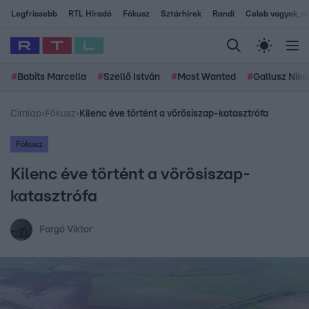
Legfrissebb
RTL Híradó
Fókusz
Sztárhírek
Randi
Celeb vagyok, me
#
Babits Marcella
#
Szellő István
#
Most Wanted
#
Gallusz Niko
Címlap
›
Fókusz
›
Kilenc éve történt a vörösiszap-katasztrófa
Fókusz
Kilenc éve történt a vörösiszap-
katasztrófa
Forgó Viktor