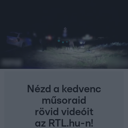
Nézd a kedvenc
műsoraid
rövid videóit
az RTL.hu-n!