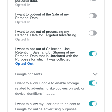
personal data.
grant or deny consent to Google and its third-party tags to
Opted In
use your data for below specified purposes in below Google
consent section.
I want to opt-out of the Sale of my
Personal Data.
Opted In
I want to opt-out of processing my
#
HÍRADÓ
#
VIDEÓ
#
ADÁSRÉSZLETEK
Personal Data for Targeted Advertising.
Opted In
#
BALESET-BŰNÜGY
#
BALESET
#
AJKA
I want to opt-out of Collection, Use,
#
AUSZTRIA
#
BUDAPEST
#
TAXI
#
ÜLDÖZÉS
Retention, Sale, and/or Sharing of my
Personal Data that Is Unrelated with the
Purposes for which it was collected.
Opted Out
Google consents
I want to allow Google to enable storage
related to advertising like cookies on web or
Népszerű
device identifiers in apps.
I want to allow my user data to be sent to
Google for online advertising purposes.