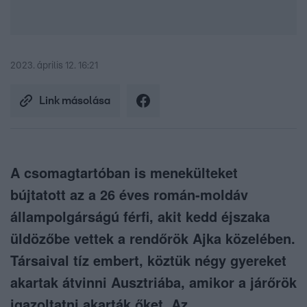
2023. április 12. 16:21
Link másolása
A csomagtartóban is menekülteket
bújtatott az a 26 éves román-moldáv
állampolgárságú férfi, akit kedd éjszaka
üldözőbe vettek a rendőrök Ajka közelében.
Társaival tíz embert, köztük négy gyereket
akartak átvinni Ausztriába, amikor a járőrök
igazoltatni akarták őket. Az