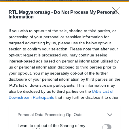
RTL Magyarország -
Do Not Process My Personal
Information
Itt állítsd be, hogy az RTL.hu az elsők között
legyen a Google-találatokban!
If you wish to opt-out of the sale, sharing to third parties, or
processing of your personal or sensitive information for
targeted advertising by us, please use the below opt-out
section to confirm your selection. Please note that after your
opt-out request is processed you may continue seeing
interest-based ads based on personal information utilized by
us or personal information disclosed to third parties prior to
your opt-out. You may separately opt-out of the further
disclosure of your personal information by third parties on the
IAB’s list of downstream participants. This information may
also be disclosed by us to third parties on the
IAB’s List of
Downstream Participants
that may further disclose it to other
third parties.
Kövess minket, és értesülj a friss hírekről a
Facebookon is!
Please note that this website/app uses one or more Google
Personal Data Processing Opt Outs
services and may gather and store information including but
not limited to your visit or usage behaviour. You may click to
I want to opt-out of the Sharing of my
Követem