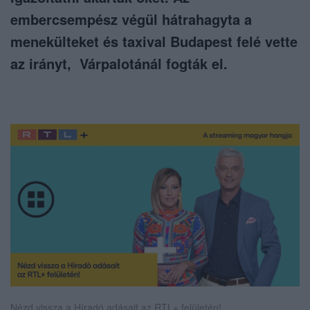
embercsempész végül hátrahagyta a
menekülteket és taxival Budapest felé vette
az irányt, Várpalotánál fogták el.
Nézd vissza a Híradó adásait az RTL+ felületén!