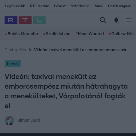
Legfrissebb
RTL Híradó
Fókusz
Sztárhírek
Randi
Celeb vagyok, me
#
Babits Marcella
#
Szellő István
#
Most Wanted
#
Gallusz Niko
Címlap
›
Híradó
›
Videón: taxival menekült az embercsempész miután hátrahagyta a menekülteket, Várpalotánál fogták el
Híradó
Videón: taxival menekült az
embercsempész miután hátrahagyta
a menekülteket, Várpalotánál fogták
el
Simon Judit