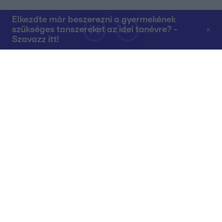
Elkezdte már beszerezni a gyermekének
szükséges tanszereket az idei tanévre? -
Szavazz itt!
Rólunk
Teljes adások az RTL+-on