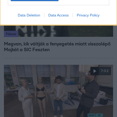
Data Deletion
Data Access
Privacy Policy
Fókusz
Megvan, kik váltják a fenyegetés miatt visszalépő
Majkát a SIC Feszten
7:02