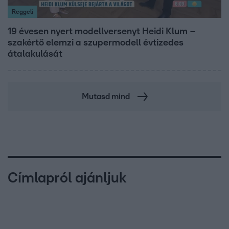
Reggeli
19 évesen nyert modellversenyt Heidi Klum –
szakértő elemzi a szupermodell évtizedes
átalakulását
Mutasd mind
Címlapról ajánljuk