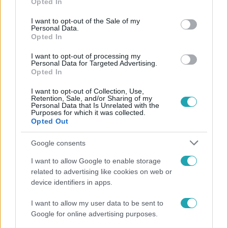
Opted In
Kövess minket, és értesülj a friss
use your data for below specified purposes in below Google
hírekről a Facebookon is!
consent section.
I want to opt-out of the Sale of my
Personal Data.
Opted In
Követem
I want to opt-out of processing my
Personal Data for Targeted Advertising.
Opted In
I want to opt-out of Collection, Use,
Retention, Sale, and/or Sharing of my
Personal Data that Is Unrelated with the
Purposes for which it was collected.
#
HÍRADÓ
#
VIDEÓ
#
ADÁSRÉSZLETEK
Opted Out
#
TOP HÍREK
#
BELFÖLD
#
SÜRGŐSSÉGI OSZTÁLY
Google consents
#
AJKA
#
TILTAKOZÁS
#
EGÉSZSÉGÜGY
I want to allow Google to enable storage
related to advertising like cookies on web or
device identifiers in apps.
I want to allow my user data to be sent to
Google for online advertising purposes.