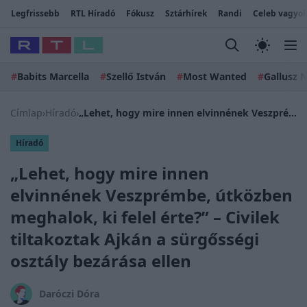
Legfrissebb
RTL Híradó
Fókusz
Sztárhírek
Randi
Celeb vagyok
#
Babits Marcella
#
Szellő István
#
Most Wanted
#
Gallusz N
Címlap
›
Híradó
›
„Lehet, hogy mire innen elvinnének Veszprémbe, útközben meghalok, ki felel érte?” – Civilek tiltakoztak Ajkán a sürgősségi osztály bezárása ellen
Híradó
„Lehet, hogy mire innen
elvinnének Veszprémbe, útközben
meghalok, ki felel érte?” – Civilek
tiltakoztak Ajkán a sürgősségi
osztály bezárása ellen
Daróczi Dóra