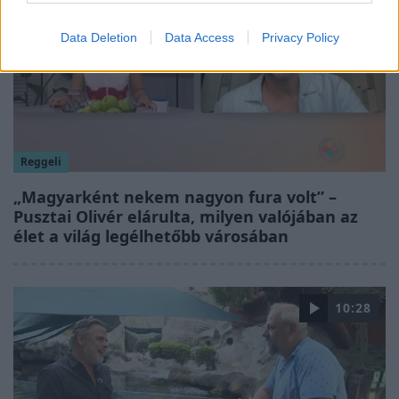
Data Deletion
Data Access
Privacy Policy
Reggeli
„Magyarként nekem nagyon fura volt” –
Pusztai Olivér elárulta, milyen valójában az
élet a világ legélhetőbb városában
10:28