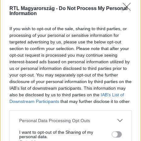
RTL Magyarország -
Do Not Process My Personal
Information
Nézd vissza a Híradó adásait az RTL+ felületén!
If you wish to opt-out of the sale, sharing to third parties, or
processing of your personal or sensitive information for
targeted advertising by us, please use the below opt-out
section to confirm your selection. Please note that after your
opt-out request is processed you may continue seeing
Itt állítsd be, hogy az RTL.hu az elsők között
legyen a Google-találatokban!
interest-based ads based on personal information utilized by
us or personal information disclosed to third parties prior to
your opt-out. You may separately opt-out of the further
disclosure of your personal information by third parties on the
IAB’s list of downstream participants. This information may
also be disclosed by us to third parties on the
IAB’s List of
Downstream Participants
that may further disclose it to other
third parties.
Please note that this website/app uses one or more Google
Personal Data Processing Opt Outs
services and may gather and store information including but
not limited to your visit or usage behaviour. You may click to
I want to opt-out of the Sharing of my
personal data.
grant or deny consent to Google and its third-party tags to