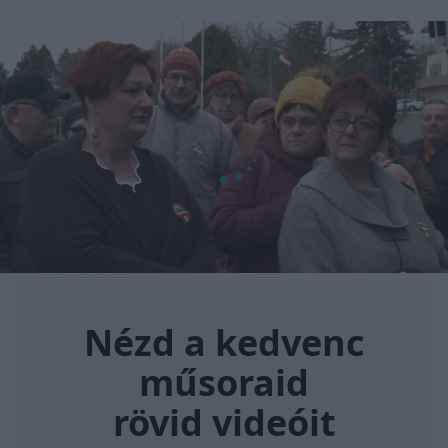
Nézd a kedvenc műsoraid rövi
Nézd a kedvenc
műsoraid
rövid videóit