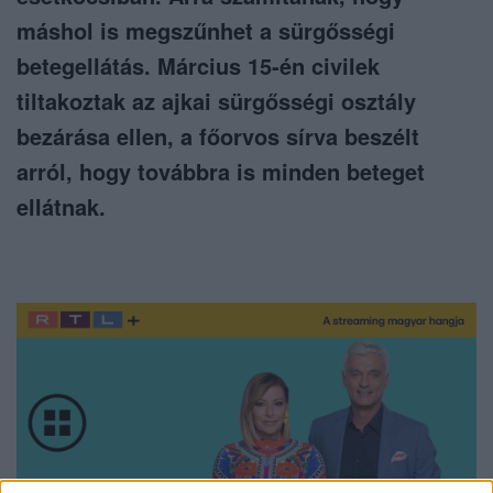
máshol is megszűnhet a sürgősségi
betegellátás. Március 15-én civilek
tiltakoztak az ajkai sürgősségi osztály
bezárása ellen, a főorvos sírva beszélt
arról, hogy továbbra is minden beteget
ellátnak.