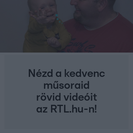
Nézd a kedvenc
műsoraid
rövid videóit
az RTL.hu-n!