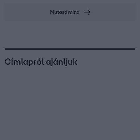
Mutasd mind
Címlapról ajánljuk