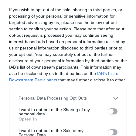
If you wish to opt-out of the sale, sharing to third parties, or
processing of your personal or sensitive information for
targeted advertising by us, please use the below opt-out
section to confirm your selection. Please note that after your
opt-out request is processed you may continue seeing
interest-based ads based on personal information utilized by
us or personal information disclosed to third parties prior to
your opt-out. You may separately opt-out of the further
disclosure of your personal information by third parties on the
IAB’s list of downstream participants. This information may
Kövess minket, és értesülj a friss hírekről a
also be disclosed by us to third parties on the
IAB’s List of
Facebookon is!
Downstream Participants
that may further disclose it to other
third parties.
Követem
Please note that this website/app uses one or more Google
Personal Data Processing Opt Outs
services and may gather and store information including but
not limited to your visit or usage behaviour. You may click to
I want to opt-out of the Sharing of my
personal data.
grant or deny consent to Google and its third-party tags to
Opted In
use your data for below specified purposes in below Google
consent section.
I want to opt-out of the Sale of my
Personal Data.
#
HÍRADÓ
#
BELFÖLD
#
JÓTÉKONYSÁG