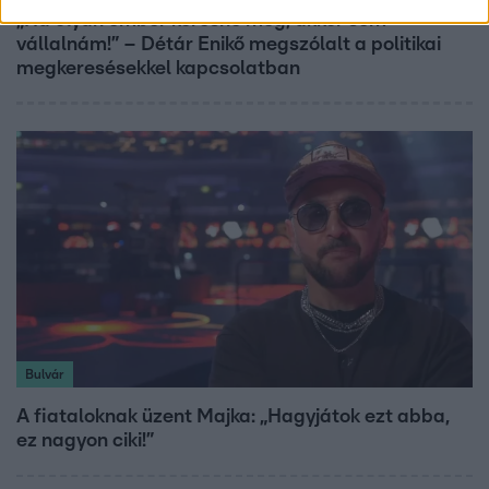
„Ha olyan ember keresne meg, akkor sem
vállalnám!” – Détár Enikő megszólalt a politikai
megkeresésekkel kapcsolatban
Bulvár
A fiataloknak üzent Majka: „Hagyjátok ezt abba,
ez nagyon ciki!”