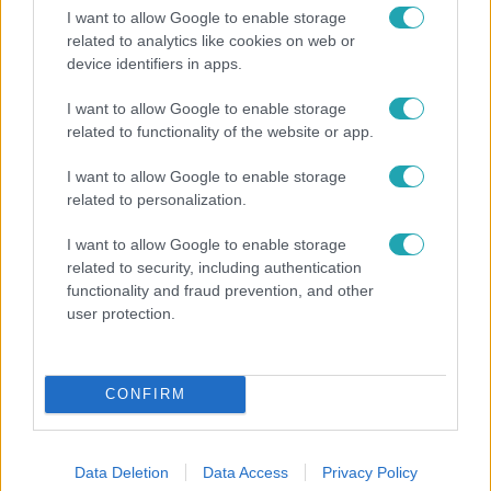
I want to allow Google to enable storage
related to analytics like cookies on web or
device identifiers in apps.
Reggeli
I want to allow Google to enable storage
related to functionality of the website or app.
Öt gyereket neveltek fel közösen – szinte sosem
mutatja meg férjét Ungár Anikó
I want to allow Google to enable storage
related to personalization.
I want to allow Google to enable storage
17:24
related to security, including authentication
functionality and fraud prevention, and other
user protection.
CONFIRM
Reggeli
Data Deletion
Data Access
Privacy Policy