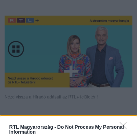
Nézd vissza a Híradó adásait az RTL+ felületén!
Itt állítsd be, hogy az RTL.hu az elsők között
RTL Magyarország -
Do Not Process My Personal
legyen a Google-találatokban!
Information