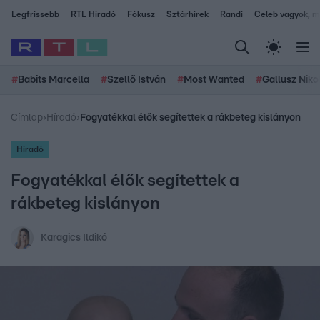
Legfrissebb
RTL Híradó
Fókusz
Sztárhírek
Randi
Celeb vagyok, me
#
Babits Marcella
#
Szellő István
#
Most Wanted
#
Gallusz Niko
Címlap
›
Híradó
›
Fogyatékkal élők segítettek a rákbeteg kislányon
Híradó
Fogyatékkal élők segítettek a
rákbeteg kislányon
Karagics Ildikó